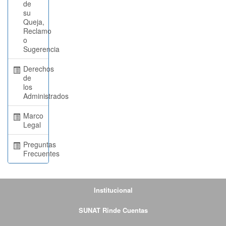
de
su
Queja,
Reclamo
o
Sugerencia
Derechos
de
los
Administrados
Marco
Legal
Preguntas
Frecuentes
Institucional
SUNAT Rinde Cuentas