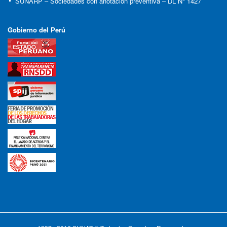
SUNARP – Sociedades con anotación preventiva – DL N° 1427
Gobierno del Perú