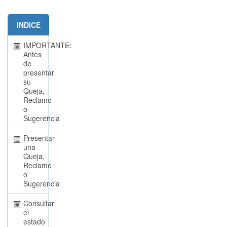
INDICE
IMPORTANTE:
Antes
de
presentar
su
Queja,
Reclamo
o
Sugerencia
Presentar
una
Queja,
Reclamo
o
Sugerencia
Consultar
el
estado