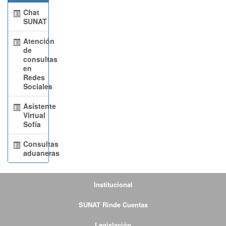
Chat
SUNAT
Atención
de
consultas
en
Redes
Sociales
Asistente
Virtual
Sofía
Consultas
aduaneras
Institucional
SUNAT Rinde Cuentas
Legislación