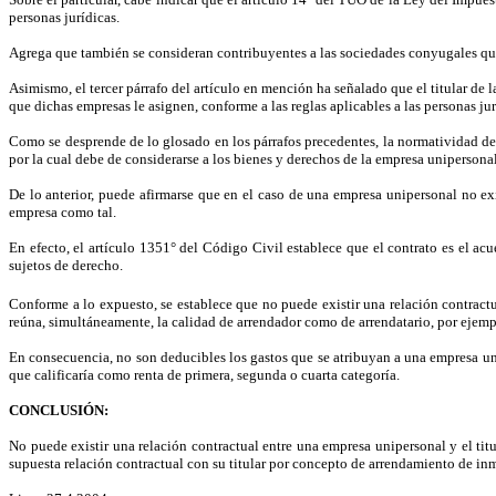
personas jurídicas.
Agrega que también se consideran contribuyentes a las sociedades conyugales que 
Asimismo, el tercer párrafo del artículo en mención ha señalado que el titular de 
que dichas empresas le asignen, conforme a las reglas aplicables a las personas jur
Como se desprende de lo glosado en los párrafos precedentes, la normatividad del 
por la cual debe de considerarse a los bienes y derechos de la empresa unipersona
De lo anterior, puede afirmarse que en el caso de una empresa unipersonal no exi
empresa como tal.
En efecto, el artículo 1351° del Código Civil establece que el contrato es el ac
sujetos de derecho.
Conforme a lo expuesto, se establece que no puede existir una relación contractua
reúna, simultáneamente, la calidad de arrendador como de arrendatario, por ejemp
En consecuencia, no son deducibles los gastos que se atribuyan a una empresa un
que calificaría como renta de primera, segunda o cuarta categoría.
CONCLUSIÓN:
No puede existir una relación contractual entre una empresa unipersonal y el tit
supuesta relación contractual con su titular por concepto de arrendamiento de inm