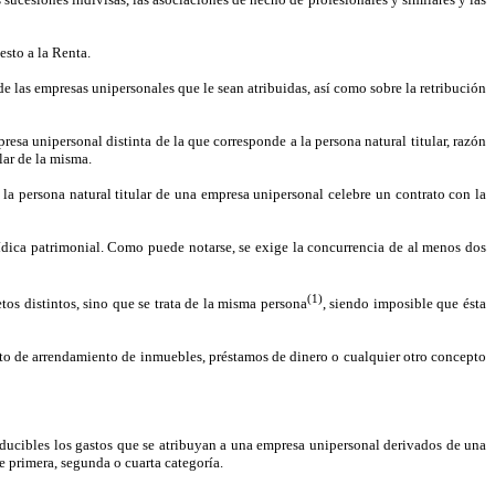
esto a la Renta.
de las empresas unipersonales que le sean atribuidas, así como sobre la retribución
esa unipersonal distinta de la que corresponde a la persona natural titular, razón
lar de la misma.
 la persona natural titular de una empresa unipersonal celebre un contrato con la
urídica patrimonial. Como puede notarse, se exige la concurrencia de al menos dos
(1)
tos distintos, sino que se trata de la misma persona
, siendo imposible que ésta
pto de arrendamiento de inmuebles, préstamos de dinero o cualquier otro concepto
deducibles los gastos que se atribuyan a una empresa unipersonal derivados de una
e primera, segunda o cuarta categoría.