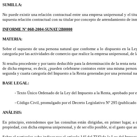
SUMILLA:
No puede existir una relación contractual entre una empresa unipersonal y el tit
supuesta relación contractual con su titular por concepto de arrendamiento de inm
INFORME N° 068-2004-SUNAT/2B0000
MATERIA:
Sobre el supuesto de una persona natural que conforme a lo dispuesto en la Ley 
categoría por las actividades de comercio que realice la empresa unipersonal, de la
Si resulta procedente y por tanto deducible para la determinación de la renta neta
de dicha empresa; es decir, ¿pueden celebrarse contratos entre una misma persona 
segunda y cuarta categoría del Impuesto a la Renta generadas por una personal nat
BASE LEGAL:
- Texto Único Ordenado de la Ley del Impuesto a la Renta, aprobado por 
- Código Civil, promulgado por el Decreto Legislativo N° 295 (publicado 
ANÁLISIS:
En principio, entendemos que las consultas están dirigidas, en primer lugar, a
propiedad, con dicha empresa unipersonal, y de ser ello posible, si el gasto que a
Sobre el particular, cabe indicar que el artículo 14° del TUO de la Ley del Impues