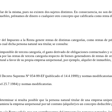
ular de la misma, pues no existen dos sujetos distintos. En consecuencia, no son 
uebles, préstamos de dinero o cualquier otro concepto que calificaría como renta d
del Impuesto a la Renta genere rentas de distintas categorías, como rentas de pr
 cual dicha persona natural sea titular, se consulta:
 imponible de tercera categoría, el gasto derivado de obligaciones contractuales y c
por las rentas de tercera categoría respecto de bienes generadores de rentas de ot
ural a favor de su propia empresa unipersonal, por ejemplo, alquiler de inmuebles, 
el Decreto Supremo N° 054-99-EF (publicado el 14.4.1999) y normas modificatorias 
el 25.7.1984) y normas modificatorias.
 determinar si resulta posible que la persona natural titular de una empresa uni
sumiera la empresa unipersonal por tal contrato (alquiler) es un concepto deducible p
to a la Renta señala que son contribuyentes del impuesto las personas naturales, las