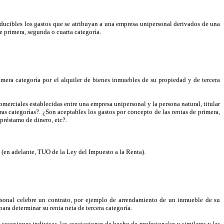
deducibles los gastos que se atribuyan a una empresa unipersonal derivados de una
e primera, segunda o cuarta categoría.
imera categoría por el alquiler de bienes inmuebles de su propiedad y de tercera
omerciales establecidas entre una empresa unipersonal y la persona natural, titular
ras categorías?. ¿Son aceptables los gastos por concepto de las rentas de primera,
préstamo de dinero, etc?.
(en adelante, TUO de la Ley del Impuesto a la Renta).
personal celebre un contrato, por ejemplo de arrendamiento de un inmueble de su
ara determinar su renta neta de tercera categoría.
 sucesiones indivisas, las asociaciones de hecho de profesionales y similares y las