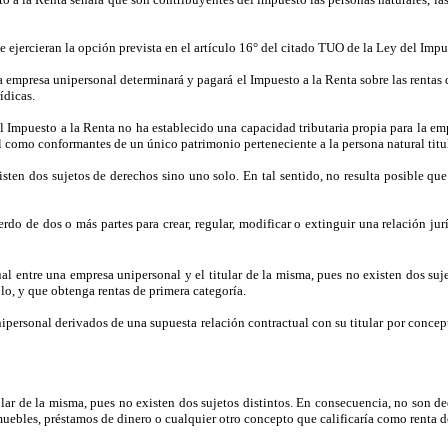
ejercieran la opción prevista en el artículo 16° del citado TUO de la Ley del Impu
la empresa unipersonal determinará y pagará el Impuesto a la Renta sobre las rentas 
ídicas.
Impuesto a la Renta no ha establecido una capacidad tributaria propia para la empr
l como conformantes de un único patrimonio perteneciente a la persona natural titu
sten dos sujetos de derechos sino uno solo. En tal sentido, no resulta posible que
uerdo de dos o más partes para crear, regular, modificar o extinguir una relación j
l entre una empresa unipersonal y el titular de la misma, pues no existen dos suje
lo, y que obtenga rentas de primera categoría.
ipersonal derivados de una supuesta relación contractual con su titular por conce
ular de la misma, pues no existen dos sujetos distintos. En consecuencia, no son 
uebles, préstamos de dinero o cualquier otro concepto que calificaría como renta d