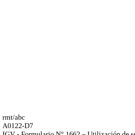
rmt/abc
A0122-D7
IGV - Formulario N° 1662 – Utilización de se