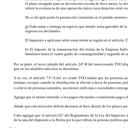
el plazo otorgado para su devolución exceda de doce meses, la dev
inferir la existencia de una operación única cuya duración total ex
No es de aplicación la presunción contenida en el párrafo anterior 
g) Toda suma o entrega en especie que resulte renta gravable de la 
ingresos no declarados.
El Impuesto a aplicarse sobre estas rentas se regula en el artículo 5
h) El importe de la remuneración del titular de la Empresa Indi
familiares hasta el cuarto grado de consanguinidad y segundo de af
Por su parte, el tercer párrafo del artículo 24°-B del mencionado TUO disp
que en los aludidos artículos se determina.
A su vez, el artículo 73°-A del ya citado TUO señala que las personas ju
mismas, excepto cuando la distribución se efectúe a favor de personas jurí
o a favor de personas naturales, sucesiones indivisas o sociedades conyuga
Agrega que el monto retenido o los pagos efectuados constituirán pagos def
Añade que esta retención deberá abonarse al fisco dentro de los plazos pr
Cabe agregar que el artículo 92° del Reglamento de la Ley del Impuesto a
de la tasa del Impuesto a la Renta por la que tributa la persona jurídica q