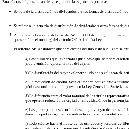
Para efectos del presente análisis, se parte de las siguientes premisas:
Se trata de la distribución de dividendos u otras formas de distribución de
Se refiere a un acuerdo de distribución de dividendos u otras formas de di
Al respecto, el inciso i) del artículo 24° del TUO de la Ley del Impuesto 
que se refiere el inciso g) del artículo 24°-A de dicha Ley.
El artículo 24°-A establece que para efectos del Impuesto a la Renta se en
a) Las utilidades que las personas jurídicas a que se refiere el artíc
propia emisión representativos del capital.
b) La distribución del mayor valor atribuido por revaluacón de activ
c) La reducción de capital hasta el importe equivalente a utilida
pérdidas conforme a lo dispuesto en la Ley General de Sociedades.
d) La diferencia entre el valor nominal de los títulos representativ
que opere la reducción de capital o la liquidación de la persona jur
e) Las participaciones de utilidades que provengan de partes del fu
derecho a participar, directa o indirectamente, en el capital o en lo
f) Todo crédito hasta el límite de las utilidades y reservas de l
asociados, titulares o personas que las integran, según sea el caso,