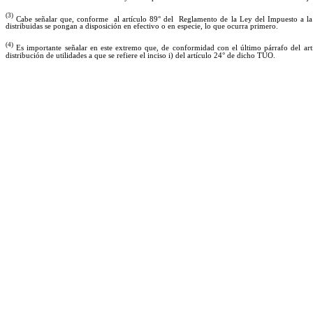
(3)
Cabe señalar que, conforme al artículo 89° del Reglamento de la Ley del Impuesto a la Re
distribuidas se pongan a disposición en efectivo o en especie, lo que ocurra primero.
(4)
Es importante señalar en este extremo que, de conformidad con el último párrafo del art
distribución de utilidades a que se refiere el inciso i) del artículo 24° de dicho TUO.