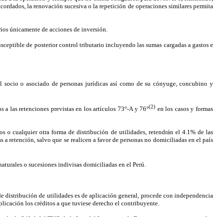
cordados, la renovación sucesiva o la repetición de operaciones similares permita
arios únicamente de acciones de inversión.
usceptible de posterior control tributario incluyendo las sumas cargadas a gastos e
del socio o asociado de personas jurídicas así como de su cónyuge, concubino y
(2)
 a las retenciones previstas en los artículos 73°-A y 76°
en los casos y formas
s o cualquier otra forma de distribución de utilidades, retendrán el 4.1% de las
s a retención, salvo que se realicen a favor de personas no domiciliadas en el país
aturales o sucesiones indivisas domiciliadas en el Perú.
e distribución de utilidades es de aplicación general, procede con independencia
aplicación los créditos a que tuviese derecho el contribuyente.