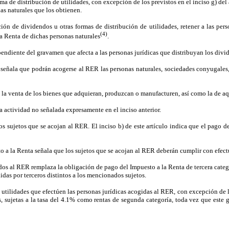
ma de distribución de utilidades, con excepción de los previstos en el inciso g) de
as naturales que los obtienen.
ión de dividendos u otras formas de distribución de utilidades, retener a las pers
(4)
a Renta de dichas personas naturales
.
ependiente del gravamen que afecta a las personas jurídicas que distribuyan los divi
 señala que podrán acogerse al RER las personas naturales, sociedades conyugales, 
 la venta de los bienes que adquieran, produzcan o manufacturen, así como la de aque
ra actividad no señalada expresamente en el inciso anterior.
los sujetos que se acojan al RER. El inciso b) de este artículo indica que el pago 
o a la Renta señala que los sujetos que se acojan al RER deberán cumplir con efectua
idos al RER remplaza la obligación de pago del Impuesto a la Renta de tercera categ
idas por terceros distintos a los mencionados sujetos.
utilidades que efectúen las personas jurídicas acogidas al RER, con excepción de lo
as, sujetas a la tasa del 4.1% como rentas de segunda categoría, toda vez que est