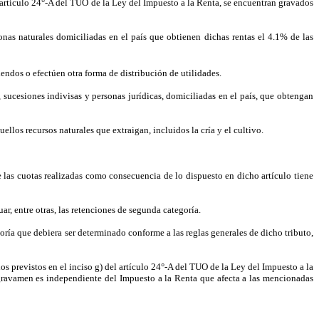
l artículo 24°-A del TUO de la Ley del Impuesto a la Renta, se encuentran gravados
onas naturales domiciliadas en el país que obtienen dichas rentas el 4.1% de las
dendos o efectúen otra forma de distribución de utilidades.
sucesiones indivisas y personas jurídicas, domiciliadas en el país, que obtengan
llos recursos naturales que extraigan, incluidos la cría y el cultivo.
de las cuotas realizadas como consecuencia de lo dispuesto en dicho artículo tiene
r, entre otras, las retenciones de segunda categoría.
oría que debiera ser determinado conforme a las reglas generales de dicho tributo,
s previstos en el inciso g) del artículo 24°-A del TUO de la Ley del Impuesto a la
e gravamen es independiente del Impuesto a la Renta que afecta a las mencionadas