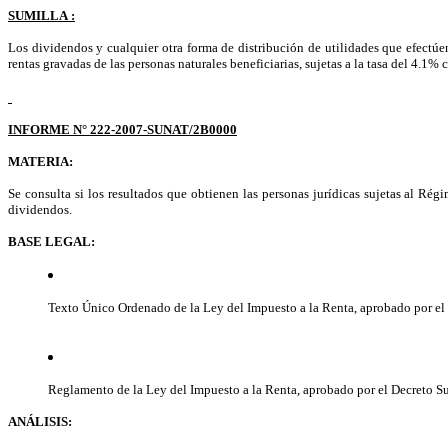
SUMILLA :
Los dividendos y cualquier otra forma de distribución de utilidades que efectúe
rentas gravadas de las personas naturales beneficiarias, sujetas a la tasa del 4.1%
INFORME N° 222-2007-SUNAT/2B0000
MATERIA:
Se consulta si los resultados que obtienen las personas jurídicas sujetas al Ré
dividendos.
BASE LEGAL:
Texto Único Ordenado de la Ley del Impuesto a la Renta, aprobado por el
Reglamento de la Ley del Impuesto a la Renta, aprobado por el Decreto S
ANÁLISIS: