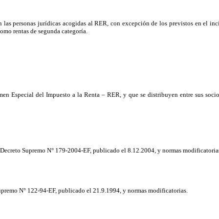
n las personas jurídicas acogidas al RER, con excepción de los previstos en el inc
 como rentas de segunda categoría.
gimen Especial del Impuesto a la Renta – RER, y que se distribuyen entre sus socio
 Decreto Supremo N° 179-2004-EF, publicado el 8.12.2004, y normas modificatorias 
upremo N° 122-94-EF, publicado el 21.9.1994, y normas modificatorias.