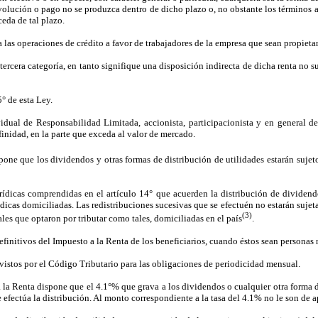
olución o pago no se produzca dentro de dicho plazo o, no obstante los términos a
ceda de tal plazo.
a las operaciones de crédito a favor de trabajadores de la empresa que sean propiet
tercera categoría, en tanto signifique una disposición indirecta de dicha renta no s
5° de esta Ley.
vidual de Responsabilidad Limitada, accionista, participacionista y en general 
inidad, en la parte que exceda al valor de mercado.
one que los dividendos y otras formas de distribución de utilidades estarán sujetos
rídicas comprendidas en el artículo 14° que acuerden la distribución de dividendo
dicas domiciliadas. Las redistribuciones sucesivas que se efectuén no estarán sujeta
(3)
les que optaron por tributar como tales, domiciliadas en el país
.
initivos del Impuesto a la Renta de los beneficiarios, cuando éstos sean personas n
evistos por el Código Tributario para las obligaciones de periodicidad mensual.
 la Renta dispone que el 4.1°% que grava a los dividendos o cualquier otra forma d
ue efectúa la distribución. Al monto correspondiente a la tasa del 4.1% no le son de 