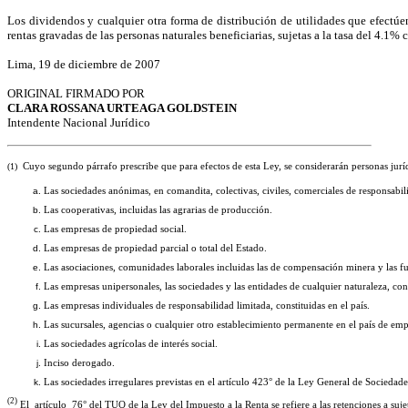
Los dividendos y cualquier otra forma de distribución de utilidades que efectúe
rentas gravadas de las personas naturales beneficiarias, sujetas a la tasa del 4.1%
Lima, 19 de diciembre de 2007
ORIGINAL FIRMADO POR
CLARA ROSSANA URTEAGA GOLDSTEIN
Intendente Nacional Jurídico
(1)
Cuyo segundo párrafo prescribe que para efectos de esta Ley, se considerarán personas jurídi
Las sociedades anónimas, en comandita, colectivas, civiles, comerciales de responsabilid
Las cooperativas, incluidas las agrarias de producción.
Las empresas de propiedad social.
Las empresas de propiedad parcial o total del Estado.
Las asociaciones, comunidades laborales incluidas las de compensación minera y las fu
Las empresas unipersonales, las sociedades y las entidades de cualquier naturaleza, con
Las empresas individuales de responsabilidad limitada, constituidas en el país.
Las sucursales, agencias o cualquier otro establecimiento permanente en el país de empr
Las sociedades agrícolas de interés social.
Inciso derogado.
Las sociedades irregulares previstas en el artículo 423° de la Ley General de Sociedade
(2)
El artículo 76° del TUO de la Ley del Impuesto a la Renta se refiere a las retenciones a suj