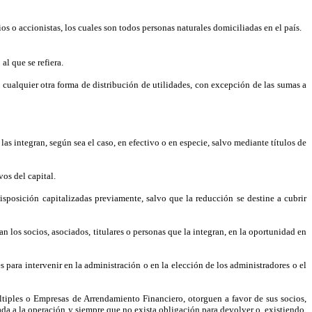
os o accionistas, los cuales son todos personas naturales domiciliadas en el país.
al que se refiera.
y cualquier otra forma de distribución de utilidades, con excepción de las sumas a
 las integran, según sea el caso, en efectivo o en especie, salvo mediante títulos de
vos del capital.
disposición capitalizadas previamente, salvo que la reducción se destine a cubrir
an los socios, asociados, titulares o personas que la integran, en la oportunidad en
s para intervenir en la administración o en la elección de los administradores o el
últiples o Empresas de Arrendamiento Financiero, otorguen a favor de sus socios,
 dada a la operación y siempre que no exista obligación para devolver o, existiendo,