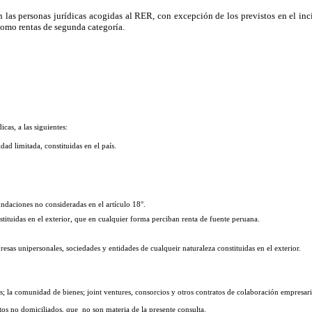
n las personas jurídicas acogidas al RER, con excepción de los previstos en el inc
 como rentas de segunda categoría.
cas, a las siguientes:
ad limitada, constituidas en el país.
ndaciones no consideradas en el artículo 18°.
stituidas en el exterior, que en cualquier forma perciban renta de fuente peruana.
esas unipersonales, sociedades y entidades de cualqueir naturaleza constituidas en el exterior.
s; la comunidad de bienes; joint ventures, consorcios y otros contratos de colaboración empresaria
etos no domiciliados, que no son materia de la presente consulta.