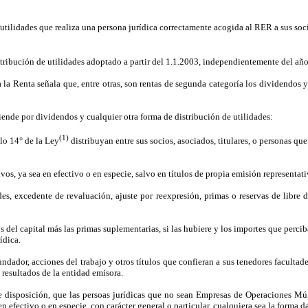
 utilidades que realiza una persona jurídica correctamente acogida al RER a sus soci
stribución de utilidades adoptado a partir del 1.1.2003, independientemente del año 
a la Renta señala que, entre otras, son rentas de segunda categoría los dividendos 
tiende por dividendos y cualquier otra forma de distribución de utilidades:
(1)
ulo 14° de la Ley
distribuyan entre sus socios, asociados, titulares, o personas que
os, ya sea en efectivo o en especie, salvo en títulos de propia emisión representati
des, excedente de revaluación, ajuste por reexpresión, primas o reservas de libre 
os del capital más las primas suplementarias, si las hubiere y los importes que percib
ídica.
ndador, acciones del trabajo y otros títulos que confieran a sus tenedores facultade
s resultados de la entidad emisora.
ibre disposición, que las persoas jurídicas que no sean Empresas de Operaciones M
 en efectivo o en especie, con carácter general o particular, cualquiera sea la forma