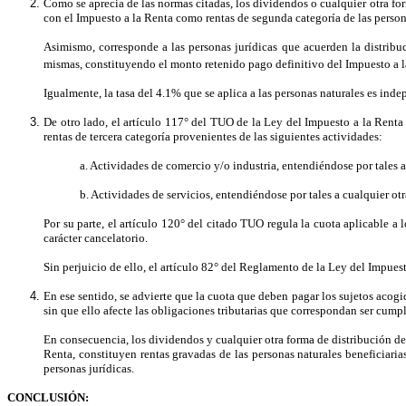
Como se aprecia de las normas citadas, los dividendos o cualquier otra for
con el Impuesto a la Renta como rentas de segunda categoría de las person
Asimismo, corresponde a las personas jurídicas que acuerden la distribuc
mismas, constituyendo el monto retenido pago definitivo del Impuesto a l
Igualmente, la tasa del 4.1% que se aplica a las personas naturales es ind
De otro lado, el artículo 117° del TUO de la Ley del Impuesto a la Renta
rentas de tercera categoría provenientes de las siguientes actividades:
a. Actividades de comercio y/o industria, entendiéndose por tales a
b. Actividades de servicios, entendiéndose por tales a cualquier ot
Por su parte, el artículo 120° del citado TUO regula la cuota aplicable a 
carácter cancelatorio.
Sin perjuicio de ello, el artículo 82° del Reglamento de la Ley del Impuest
En ese sentido, se advierte que la cuota que deben pagar los sujetos acog
sin que ello afecte las obligaciones tributarias que correspondan ser cumpl
En consecuencia, los dividendos y cualquier otra forma de distribución de 
Renta, constituyen rentas gravadas de las personas naturales beneficiari
personas jurídicas.
CONCLUSIÓN: