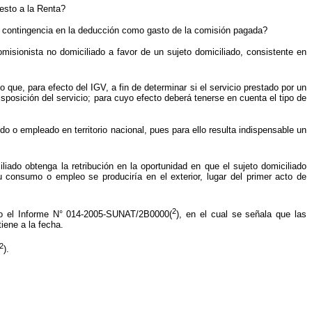
uesto a la Renta?
le contingencia en la deducción como gasto de la comisión pagada?
omisionista no domiciliado a favor de un sujeto domiciliado, consistente en
o que, para efecto del IGV, a fin de determinar si el servicio prestado por un
isposición del servicio; para cuyo efecto deberá tenerse en cuenta el tipo de
o o empleado en territorio nacional, pues para ello resulta indispensable un
iliado obtenga la retribución en la oportunidad en que el sujeto domiciliado
u consumo o empleo se produciría en el exterior, lugar del primer acto de
2
tido el Informe N° 014-2005-SUNAT/2B0000(
), en el cual se señala que las
iene a la fecha.
2
).