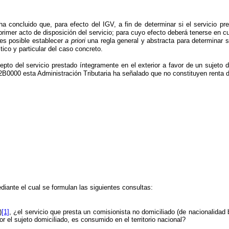
 concluido que, para efecto del IGV, a fin de determinar si el servicio pre
primer acto de disposición del servicio; para cuyo efecto deberá tenerse en c
 es posible establecer
a priori
una regla general y abstracta para determinar 
stico y particular del caso concreto.
to del servicio prestado íntegramente en el exterior a favor de un sujeto d
0000 esta Administración Tributaria ha señalado que no constituyen renta de
diante el cual se formulan las siguientes consultas:
)
[1]
, ¿el servicio que presta un comisionista no domiciliado (de nacionalidad
 el sujeto domiciliado, es consumido en el territorio nacional?