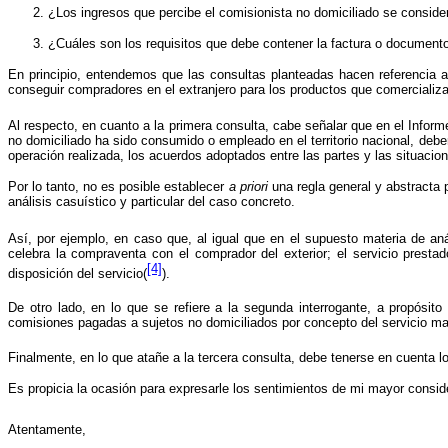
¿Los ingresos que percibe el comisionista no domiciliado se consider
¿
Cuáles son los requisitos que debe contener la factura o documento
En principio, entendemos que las consultas planteadas hacen referencia a l
conseguir compradores en el extranjero para los productos que comercializa
Al respecto, en cuanto a la primera consulta, cabe señalar que en el Inf
no domiciliado ha sido consumido o empleado en el territorio nacional, deber
operación realizada, los acuerdos adoptados entre las partes y las situacio
Por lo tanto, no es posible establecer
a priori
una regla general y abstracta p
análisis casuístico y particular del caso concreto.
Así, por ejemplo, en caso que, al igual que en el supuesto materia de a
celebra la compraventa con el comprador del exterior; el servicio presta
[4]
disposición del servicio(
).
De otro lado, en lo que se refiere a la segunda interrogante, a propósit
comisiones pagadas a sujetos no domiciliados por concepto del servicio mate
Finalmente, en lo que atañe a la tercera consulta, debe tenerse en cuenta
Es propicia la ocasión para expresarle los sentimientos de mi mayor consid
Atentamente,