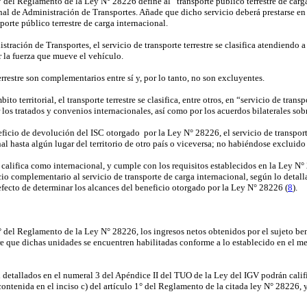
1° del Reglamento de la Ley N° 28226 define al “transporte público terrestre de carg
l de Administración de Transportes. Añade que dicho servicio deberá prestarse en 
orte público terrestre de carga internacional.
ación de Transportes, el servicio de transporte terrestre se clasifica atendiendo a l
por la fuerza que mueve el vehículo.
terrestre son complementarios entre sí y, por lo tanto, no son excluyentes.
bito territorial, el transporte terrestre se clasifica, entre otros, en “servicio de tra
 los tratados y convenios internacionales, así como por los acuerdos bilaterales sobre
eficio de devolución del ISC otorgado
por la Ley N° 28226, el servicio de transpor
al hasta algún lugar del territorio de otro país o viceversa; no habiéndose excluido a
no califica como internacional, y cumple con los requisitos establecidos en la Ley 
o complementario al servicio de transporte de carga internacional, según lo detall
fecto de determinar los alcances del beneficio otorgado por la Ley N° 28226 (
8
).
 9° del Reglamento de la Ley N° 28226, los ingresos netos obtenidos por el sujeto bene
mpre que dichas unidades se encuentren habilitadas conforme a lo establecido en 
 detallados en el numeral 3 del Apéndice II del TUO de la Ley del IGV podrán califi
ontenida en el inciso c) del artículo 1° del Reglamento de la citada ley N° 28226, 