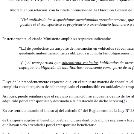
Ahora bien, en relación
con la citada normatividad, la Dirección General de 
“
Del análisis de las disposiciones mencionadas precedentemente, qued
posible si el transportista es propietario o arrendatario financiero u
Posteriormente, el citado Ministerio amplía su respuesta indicando:
“(...) de producirse un trasporte de mercancías en vehículos subcontrata
quedando ambos transportistas obligados a cumplir las obligaciones p
“(...) el transportista que
subcontrata vehículos
habilitados de otros
implique la obligación de habilitarlos nuevamente como
parte de su 
Fluye de lo precedentemente expuesto que, en el supuesto materia de consulta, el t
cumpliría con el requisito de haber empleado el combustible en unidades de trasp
Así pues, puede señalarse que el servicio en mención se encuentra dentro de los al
adquirido por el transportista y destinado a la prestación de dicho servicio(
7
).
En ese sentido, cuando el inciso a) del articulo 9° del Reglamento de la Ley N° 2
de transporte sujetos al beneficio, debía incluirse dentro de dichos ingresos a los
que hayan sido arrendadas por el transportista beneficiario.