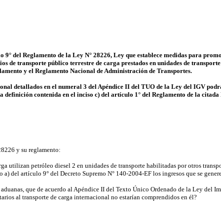
ículo 9° del Reglamento de la Ley N° 28226, Ley que establece medidas para promo
cios
de transporte público terrestre de carga
prestados en unidades de transporte
glamento y el Reglamento Nacional de Administración de Transportes.
onal detallados en el numeral 3 del Apéndice II del TUO de la Ley del IGV podrá
 definición contenida en el inciso c) del artículo 1° del Reglamento de la citada
 28226 y su reglamento:
rga utilizan petróleo diesel 2 en unidades de transporte habilitadas por otros transp
so a) del artículo 9° del Decreto Supremo N° 140-2004-EF los ingresos que se gener
e aduanas, que de acuerdo al Apéndice II del Texto Único Ordenado de la Ley del I
tarios al transporte de carga internacional no estarían comprendidos en él?