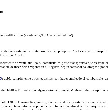
ria.
mas modificatorias (en adelante, TUO de la Ley del IGV).
icio de transporte publico interprovincial de pasajeros y/o el servicio de transporte
 petróleo Diesel 2.
ecimiento de venta público de combustibles, por el transportista que prestaba el
onstancia de inscripción vigente en el Registro, según corresponda, otorgado por el
(
5
) debía cumplir, entre otros requisitos, con haber empleado el combustible
en
o de Habilitación Vehicular vigente otorgado por el Ministerio de Transportes y
ticulo 130° del mismo Reglamento, tratándose de transporte de mercancías, los
 el transportista autorizado podrá
subcontratar vehículos de otros transportistas
nsportistas cumplir con las obligaciones previstas en
dicho Reglamento.