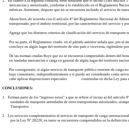
2.
En cuanto a la segunda consulta, debe señalarse que el inciso c) del articulo 
mercancías y motorizado, conforme a lo establecido en el Reglamento Naciona
métricas. Asimismo, dispone que no se encuentra incluido el servicio de transp
Ahora bien, de acuerdo con el artículo 4° del Reglamento Nacional de Administr
transportado, por el ámbito territorial, por las características del servicio y 
Agrega que los distintos criterios de clasificación del servicio de transporte 
Por su parte, el Reglamento citado
en el párrafo anterior señala que, por el ám
concluye en algún lugar del territorio de otro país o viceversa, rigiéndose por
De las normas citadas fluye que no se encuentra comprendido dentro del ben
en trasladar mercancías o carga en general de algún lugar del territorio nacion
Por consiguiente, si algún servicio de transporte público terrestre de carga 
bajo comentario; independientemente a si puede ser considerado como servici
cabe aplicar disposiciones especiales
contenidas en dicha Ley para e
CONCLUSIONES:
1.
Forman parte de los “ingresos netos” a que se refiere el inciso a) del articulo
unidades de transporte arrendadas de otros transportistas autorizados, sie
Transportes.
2.
Los servicios complementarios al servicio de transporte de carga internacional
por la Ley N° 28226, en tanto se encuentren comprendidos en la definición c