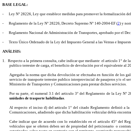
BASE LEGAL:
-
Ley N° 28226, Ley que establece medidas para promover la formalización del t
-
Reglamento de la Ley N° 28226, Decreto Supremo N° 140-2004-EF (
2
) y nor
-
Reglamento Nacional de Administración de Transportes, aprobado por el D
-
Texto Único Ordenado de la Ley del Impuesto General a las Ventas e Impues
ANÁLISIS:
1.
Respecto a la primera consulta, cabe indicar que mediante
el articulo 1° de l
publico terrestre de carga, el beneficio de devolución por el equivalente al 
Agregaba la norma que dicha devolución se efectuaba en función de los galon
servicio de transporte terrestre publico interprovincial de pasajeros y/o el s
Ministerio de Transportes y Comunicaciones para prestar dichos servicios.
Por su parte, el numeral 3.1 del articulo 3° del Reglamento de la Ley N° 2
unidades de trasporte habilitadas
.
Al respecto el inciso d) del articulo 1° del citado Reglamento definió a l
Comunicaciones, añadiendo que dicha habilitación vehicular debía encontrarse
Cabe indicar que de acuerdo con lo establecido en el articulo 45° del Re
vehículos que se oferten deben ser de propiedad del peticionario
o contrat
autorizados, salvo pacto en contrario con el remitente, asumiendo responsabil