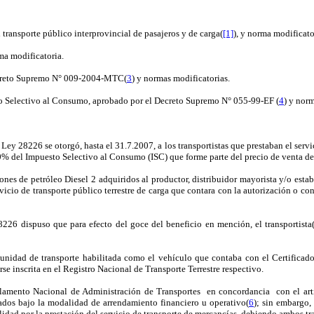
ransporte público interprovincial de pasajeros y de carga(
[1]
), y norma modificato
ma modificatoria.
ecreto Supremo N° 009-2004-MTC(
3
) y normas modificatorias.
to Selectivo al Consumo, aprobado por el Decreto Supremo N° 055-99-EF (
4
) y nor
a Ley 28226 se otorgó, hasta el 31.7.2007, a los transportistas que prestaban el serv
20% del Impuesto Selectivo al Consumo (ISC) que forme parte del precio de venta del
es de petróleo Diesel 2 adquiridos al productor, distribuidor mayorista y/o establ
ervicio de transporte público terrestre de carga que contara con la autorización o c
8226 dispuso que para efecto del goce del beneficio en mención, el transportista
a unidad de transporte habilitada como el vehículo que contaba con el Certificad
 inscrita en el Registro Nacional de Transporte Terrestre respectivo.
glamento Nacional de Administración de Transportes
en concordancia
con el ar
ados bajo la modalidad de arrendamiento financiero u operativo(
6
); sin embargo,
idad por la prestación del servicio de transporte de mercancías, debiendo ambos tra