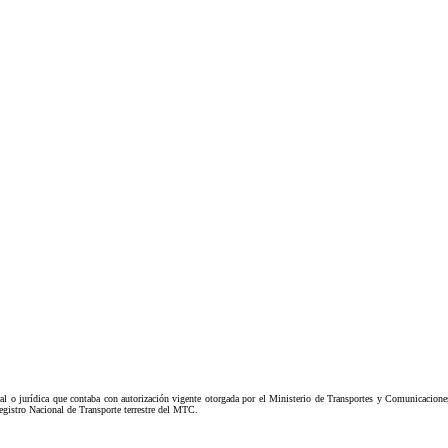
al o jurídica que contaba con autorización vigente otorgada por el Ministerio de Transportes y Comunicacione
Registro Nacional de Transporte terrestre del MTC.