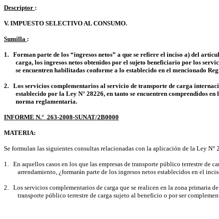
Descriptor
:
V. IMPUESTO SELECTIVO AL CONSUMO.
Sumilla
:
1.
Forman parte de los “ingresos netos” a que se refiere el inciso a) del art
carga, los ingresos netos obtenidos por el sujeto beneficiario por los servi
se encuentren habilitadas conforme a lo establecido en el mencionado Re
2.
Los
servicios complementarios al servicio de transporte de carga internaci
establecido por la Ley N° 28226, en tanto se encuentren comprendidos en la
norma reglamentaria.
INFORME N.°
263-2008-SUNAT/2B0000
MATERIA:
Se formulan las siguientes consultas relacionadas con la aplicación de la Ley N°
1.
En aquellos casos en los que las empresas de transporte público terrestre de ca
arrendamiento, ¿formarán parte de los ingresos netos establecidos en el inci
2.
Los servicios complementarios de carga que se realicen en la zona primaria d
transporte público terrestre de carga sujeto al beneficio o por ser complemen