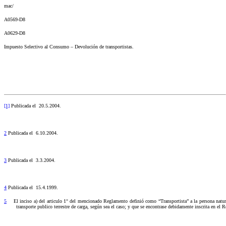
mac/
A0569-D8
A0629-D8
Impuesto Selectivo al Consumo – Devolución de transportistas.
[1]
Publicada el
20.5.2004.
2
Publicada el
6.10.2004.
3
Publicada el
3.3.2004.
4
Publicada el
15.4.1999.
5
El inciso a) del articulo 1° del mencionado Reglamento definió como “Transportista” a la persona natur
transporte publico terrestre de carga, según sea el caso; y que se encontrase debidamente inscrita en el 