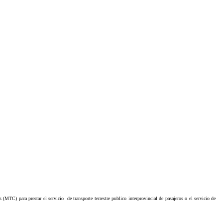
s (MTC) para prestar el servicio
de transporte terrestre publico interprovincial de pasajeros o el servicio de