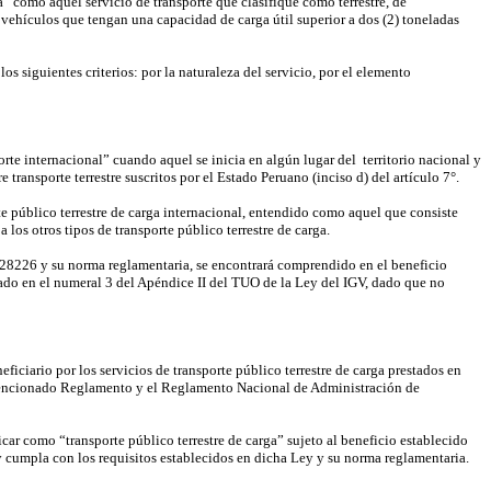
a” como aquél servicio de transporte que clasifique como terrestre, de
vehículos que tengan una capacidad de carga útil superior a dos (2) toneladas
os siguientes criterios: por la naturaleza del servicio, por el elemento
nsporte internacional” cuando aquel se inicia en algún lugar del
territorio nacional y
 transporte terrestre suscritos por el Estado Peruano (inciso d) del artículo 7°.
te público terrestre de carga internacional, entendido como aquel que consiste
 los otros tipos de transporte público terrestre de carga.
N° 28226 y su norma reglamentaria, se encontrará comprendido en el beneficio
ado en el numeral 3 del Apéndice II del TUO de la Ley del IGV, dado que no
ficiario por los servicios de transporte público terrestre de carga prestados en
el mencionado Reglamento y el Reglamento Nacional de Administración de
car como “transporte público terrestre de carga” sujeto al beneficio establecido
y cumpla con los requisitos establecidos en dicha Ley y su norma reglamentaria.