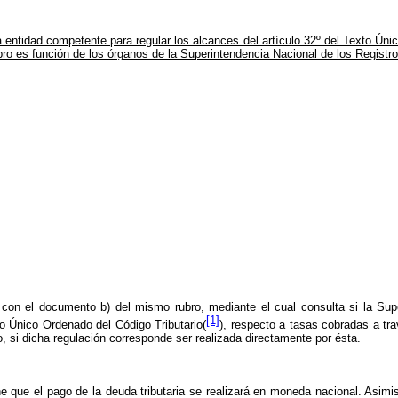
 entidad competente para regular los alcances del artículo 32º del Texto Únic
bro es función de los órganos de la
Superintendencia Nacional de los Registr
o con el documento b) del mismo rubro, mediante el cual consulta si la Sup
[1]
to Único Ordenado
del
Código Tributario
(
)
, respecto a tasas cobradas a tra
 si dicha regulación corresponde ser realizada directamente por ésta.
ne que el pago de la deuda tributaria se realizará en moneda nacional. Asimi