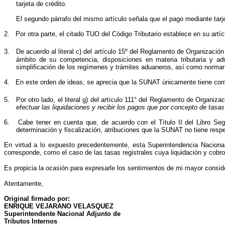
tarjeta de crédito.
El segundo párrafo del mismo artículo señala que el pago mediante tarje
2.
Por
otra
parte, el
citado
TUO del Código Tributario establece en su artíc
3.
De acuerdo al literal c) del artículo 15º del Reglamento de Organizació
ámbito de su competencia, disposiciones en materia tributaria y ad
simplificación de los regímenes y trámites aduaneros, así como normar
4.
En este orden de ideas, se aprecia que la SUNAT únicamente tiene compe
5.
Por otro lado, el literal g) del artículo 111° del Reglamento de Organi
efectuar las liquidaciones y recibir los pagos que por concepto de tasas 
6.
Cabe tener en cuenta que, de acuerdo con el Título II del Libro Seg
determinación y fiscalización, atribuciones que la SUNAT no tiene resp
En virtud a lo expuesto precedentemente, esta Superintendencia Nacional 
corresponde, como el caso de las tasas registrales cuya liquidación y cob
Es propicia la ocasión para expresarle los sentimientos de mi mayor consid
Atentamente,
Original firmado por:
ENRIQUE VEJARANO VELASQUEZ
Superintendente Nacional Adjunto de
Tributos Internos