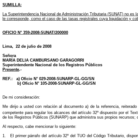
SUMILLA:
La Superintendencia Nacional de Administración Tributaria (SUNAT) no es la
le corresponde, como el caso de las tasas registrales cuya liquidación y co
OFICIO N° 359-2008-SUNAT/200000
Lima, 22 de julio de 2008
Señora
MARÍA DELIA CAMBURSANO GARAGORRI
Superintendente Nacional de los Registros Públicos
Presente
.-
REF.: a) Oficio N° 029-2008-SUNARP-GL-GG/SN
b) Oficio N° 105-2008-SUNARP-GL-GG/SN
De mi consideración:
Me dirijo a usted
con
relación
a
l documento a) de la referencia, reiterad
competente para regular los alcances del artículo 32º dispuesto por el
Tex
de los Registros Públicos (SUNARP) que administra sus propios recursos; o,
Al respecto, cabe mencionar lo siguiente:
1.
El primer párrafo del artículo 32º del
TUO
del Código Tributario, dispo