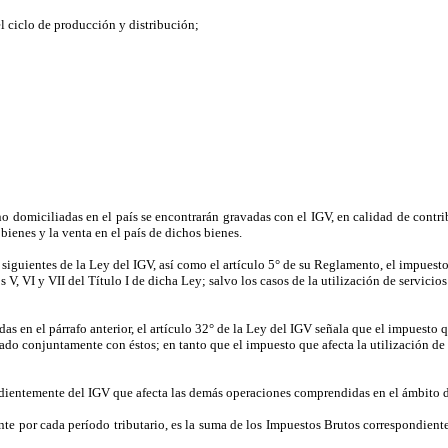
el ciclo de producción y distribución;
no domiciliadas en el país se encontrarán gravadas con el IGV, en calidad de contr
 bienes y la venta en el país de dichos bienes.
 y siguientes de la Ley del IGV, así como el artículo 5° de su Reglamento, el impu
s V, VI y VII del Título I de dicha Ley; salvo los casos de la utilización de servici
adas en el párrafo anterior, el artículo 32° de la Ley del IGV señala que el impuesto
o conjuntamente con éstos; en tanto que el impuesto que afecta la utilización de 
ndientemente del IGV que afecta las demás operaciones comprendidas en el ámbito d
te por cada período tributario, es la suma de los Impuestos Brutos correspondient