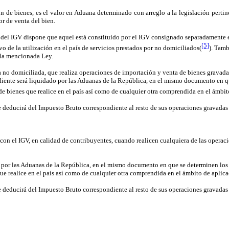
ión de bienes, es el valor en Aduana determinado con arreglo a la legislación pert
lor de venta del bien.
Ley del IGV dispone que aquel está constituido por el IGV consignado separadamente 
[5]
o de la utilización en el país de servicios prestados por no domiciliados(
). Tamb
e la mencionada Ley.
sa no domiciliada, que realiza operaciones de importación y venta de bienes gravada
ndiente será liquidado por las Aduanas de la República, en el mismo documento en 
e bienes que realice en el país así como de cualquier otra comprendida en el ámbi
se deducirá del Impuesto Bruto correspondiente al resto de sus operaciones gravadas
 con el IGV, en calidad de contribuyentes, cuando realicen cualquiera de las opera
o por las Aduanas de la República, en el mismo documento en que se determinen lo
ue realice en el país así como de cualquier otra comprendida en el ámbito de aplic
se deducirá del Impuesto Bruto correspondiente al resto de sus operaciones gravadas