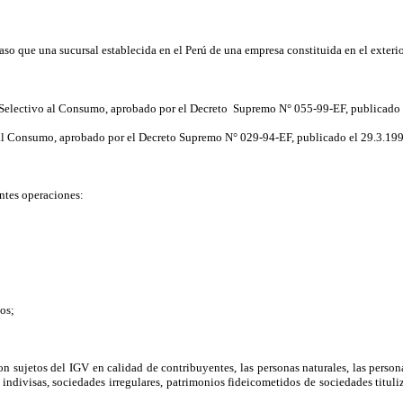
caso que una sucursal establecida en el Perú de una empresa constituida en el exteri
 Selectivo al Consumo, aprobado por el Decreto
Supremo N° 055-99-EF, p
ublicado 
l
Consumo, aprobado por el Decreto Supremo N° 029-94-EF, publicado el 29.3.
19
entes operaciones:
os;
on sujetos del IGV en calidad de contribuyentes, las personas naturales, las person
 indivisas, sociedades irregulares, patrimonios fideicometidos de sociedades titul