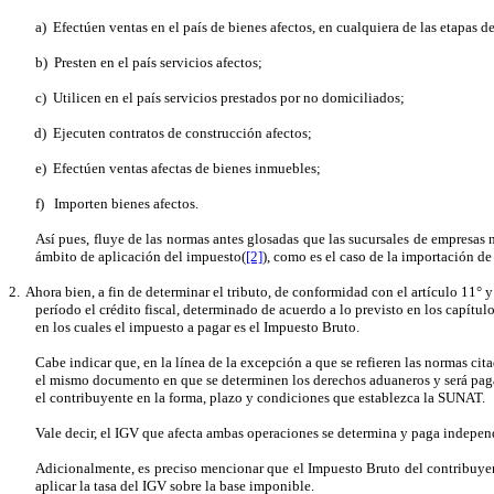
a)
Efectúen ventas en el país de bienes afectos, en cualquiera de las etapas d
b)
Presten en el país servicios afectos;
c)
Utilicen en el país servicios prestados por no domiciliados;
d)
Ejecuten contratos de construcción afectos;
e)
Efectúen ventas afectas de bienes inmuebles;
f)
Importen bienes afectos.
Así pues, fluye de las normas antes glosadas
que
las sucursales de empresas 
ámbito de aplicación del impuesto(
[2]
), como es el caso de la importación de
2.
Ahora bien, a fin de determinar el tributo, de conformidad con el artículo 11°
período el crédito fiscal, determinado de acuerdo a lo previsto en los capítulo
en los cuales el impuesto a pagar es el Impuesto Bruto.
Cabe indicar que, en la línea de la excepción a que se refieren las normas cit
el mismo documento en que se determinen los derechos aduaneros y será pagad
el contribuyente en la forma, plazo y condiciones que establezca la SUNAT.
Vale decir, el IGV que afecta ambas operaciones se determina y paga indepe
Adicionalmente, es preciso mencionar que el Impuesto Bruto del contribuyen
aplicar la tasa del IGV sobre la base imponible.