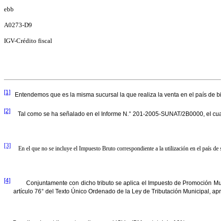
ebb
A0273-D9
IGV-Crédito fiscal
[1]
Entendemos que es la misma sucursal la que realiza la venta en el país de b
[2]
Tal como se ha señalado en el Informe N.° 201-2005-SUNAT/2B0000, el cua
[3]
En el que no se incluye el Impuesto Bruto correspondiente a la utilización en el país d
[4]
Conjuntamente con dicho tributo se aplica el Impuesto de Promoción Muni
artículo 76° del Texto Único Ordenado de la Ley de Tributación Municipal, a