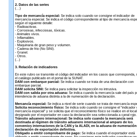
2. Datos de las series
(…)
Tipo de mercancía especial:
Se indica solo cuando se consigne el indicador de
mercancía especial. Se indica el código correspondiente al tipo de mercancía espe
según el siguiente detalle:
- Radioactivas.
- Corrosivas, infecciosas, tóxicas.
- Animales vivos.
- Inflamables.
- Explosivos.
- Maquinaria de gran peso y volumen.
- Cadena de frio (No SINI).
- Granel.
- Otros.
(...)
3. Relación de indicadores
En este rubro se transmite el código del indicador en los casos que corresponda,
el catálogo publicado en el portal de la SUNAT.
DAM con embarque parcial:
Se indica cuando se trata de una declaración con
embarque parcial.
DAM solicita SINI:
Se indica para solicitar la inspección no intrusiva.
DAM con salida por otra aduana:
Se indica cuando la mercancía sale del país p
intendencia de aduana distinta a la de numeración de la declaración.
Mercancía especial:
Se indica a nivel de serie cuando se trata de mercancía espe
Solicita reconocimiento físico:
Se indica solo cuando se consigne el “indicador
mercancía especial” y se solicita que el reconocimiento físico se realice en el local
designado por el exportador en caso la declaración sea seleccionada a canal rojo.
Tránsito aduanero internacional: Se indica solo cuando la mercancía será
destinada al régimen de tránsito aduanero internacional al amparo de los
convenios internaciones de la CAN y la ALADI, en la aduana de numeración 
declaración de exportación definitiva.
Obligado a emitir comprobante de pago:
Se indica cuando el exportador está
obligado a emitir comprobante de pago. No consignar este indicador constituye un