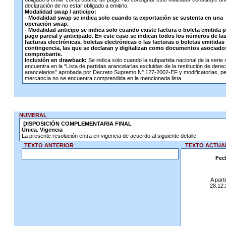
declaración de no estar obligado a emitirlo.
Modalidad swap / anticipo:
- Modalidad swap se indica solo cuando la exportación se sustenta en una
operación swap.
- Modalidad anticipo se indica solo cuando existe factura o boleta emitida 
pago parcial y anticipado. En este caso se indican todos los números de la
facturas electrónicas, boletas electrónicas o las facturas o boletas emitidas
contingencia, las que se declaran y digitalizan como documentos asociado
comprobante.
Inclusión en drawback:
Se indica solo cuando la subpartida nacional de la serie 
encuentra en la “Lista de partidas arancelarias excluidas de la restitución de dere
arancelarios” aprobada por Decreto Supremo N° 127-2002-EF y modificatorias, pe
mercancía no se encuentra comprendida en la mencionada lista.
NUMERAL
DISPOSICIÓN COMPLEMENTARIA FINAL
Única. Vigencia
La presente resolución entra en vigencia de acuerdo al siguiente detalle:
TEXTO ANTERIOR
TEXTO ACTUA
Fec
A parti
28.12.