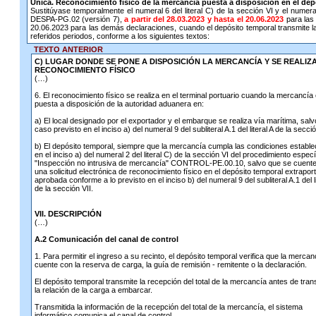
Única. Reconocimiento físico de la mercancía puesta a disposición en el de
Sustitúyase temporalmente el numeral 6 del literal C) de la sección VI y el numeral 1
DESPA-PG.02 (versión 7),
a partir del 28.03.2023 y hasta el 20.06.2023
para las 
20.06.2023 para las demás declaraciones, cuando el depósito temporal transmite la
referidos periodos, conforme a los siguientes textos:
TEXTO ANTERIOR
C) LUGAR DONDE SE PONE A DISPOSICIÓN LA MERCANCÍA Y SE REALIZA
RECONOCIMIENTO FÍSICO
(…)
6. El reconocimiento físico se realiza en el terminal portuario cuando la mercancía
puesta a disposición de la autoridad aduanera en:
a) El local designado por el exportador y el embarque se realiza vía marítima, salv
caso previsto en el inciso a) del numeral 9 del subliteral A.1 del literal A de la secció
b) El depósito temporal, siempre que la mercancía cumpla las condiciones estable
en el inciso a) del numeral 2 del literal C) de la sección VI del procedimiento especí
"Inspección no intrusiva de mercancía" CONTROL-PE.00.10, salvo que se cuent
una solicitud electrónica de reconocimiento físico en el depósito temporal extrapor
aprobada conforme a lo previsto en el inciso b) del numeral 9 del subliteral A.1 del li
de la sección VII.
VII. DESCRIPCIÓN
(…)
A.2 Comunicación del canal de control
1. Para permitir el ingreso a su recinto, el depósito temporal verifica que la mercan
cuente con la reserva de carga, la guía de remisión - remitente o la declaración.
El depósito temporal transmite la recepción del total de la mercancía antes de trans
la relación de la carga a embarcar.
Transmitida la información de la recepción del total de la mercancía, el sistema
informático comunica el canal de control.