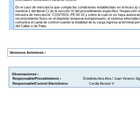
En el caso de mercancía que cumpla las condiciones establecidas en el inciso a) 
numeral 2 del literal C) de la sección VI del procedimiento específico “Inspección 
intrusiva de mercancía” CONTROL-PE.00.10 y sobre la cual no se haya autorizad
reconocimiento físico en el depósito temporal extraportuario, el sistema informátic
comunica el canal de control cuando la totalidad de la carga ingresa al terminal por
del Callao o de Paita.
Versiones Anteriores :
Observaciones :
Responsable/Procedimiento :
Estelinda Alva Alva / Juan Vivanco Si
Responsable/Control Electrónico:
Cecilia Beraún V.