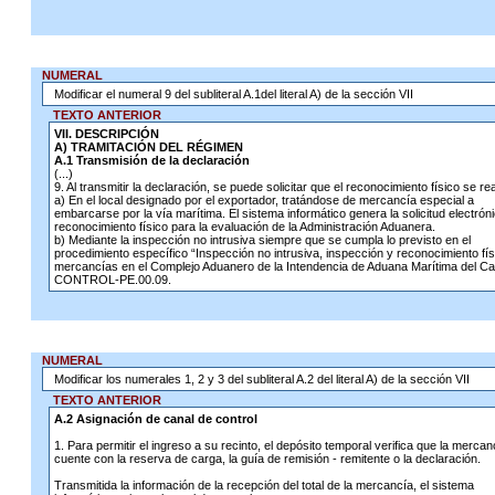
NUMERAL
Modificar el numeral 9 del subliteral A.1del literal A) de la sección VII
TEXTO ANTERIOR
VII. DESCRIPCIÓN
A) TRAMITACIÓN DEL RÉGIMEN
A.1 Transmisión de la declaración
(...)
9. Al transmitir la declaración, se puede solicitar que el reconocimiento físico se rea
a) En el local designado por el exportador, tratándose de mercancía especial a
embarcarse por la vía marítima. El sistema informático genera la solicitud electrón
reconocimiento físico para la evaluación de la Administración Aduanera.
b) Mediante la inspección no intrusiva siempre que se cumpla lo previsto en el
procedimiento específico “Inspección no intrusiva, inspección y reconocimiento fís
mercancías en el Complejo Aduanero de la Intendencia de Aduana Marítima del Cal
CONTROL-PE.00.09.
NUMERAL
Modificar los numerales 1, 2 y 3 del subliteral A.2 del literal A) de la sección VII
TEXTO ANTERIOR
A.2 Asignación de canal de control
1. Para permitir el ingreso a su recinto, el depósito temporal verifica que la mercan
cuente con la reserva de carga, la guía de remisión - remitente o la declaración.
Transmitida la información de la recepción del total de la mercancía, el sistema