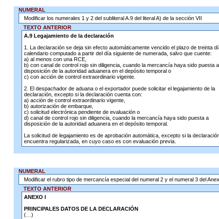
NUMERAL
Modificar los numerales 1 y 2 del subliteral A.9 del literal A) de la sección VII
TEXTO ANTERIOR
A.9 Legajamiento de la declaración
1. La declaración se deja sin efecto automáticamente vencido el plazo de treinta d
calendario computado a partir del día siguiente de numerada, salvo que cuente:
a) al menos con una RCE,
b) con canal de control rojo sin diligencia, cuando la mercancía haya sido puesta a
disposición de la autoridad aduanera en el depósito temporal o
c) con acción de control extraordinario vigente.
2. El despachador de aduana o el exportador puede solicitar el legajamiento de la
declaración, excepto si la declaración cuenta con:
a) acción de control extraordinario vigente,
b) autorización de embarque,
c) solicitud electrónica pendiente de evaluación o
d) canal de control rojo sin diligencia, cuando la mercancía haya sido puesta a
disposición de la autoridad aduanera en el depósito temporal.
La solicitud de legajamiento es de aprobación automática, excepto si la declaració
encuentra regularizada, en cuyo caso es con evaluación previa.
NUMERAL
Modificar el rubro tipo de mercancía especial del numeral 2 y el numeral 3 del Anex
TEXTO ANTERIOR
ANEXO I
PRINCIPALES DATOS DE LA DECLARACIÓN
(…)