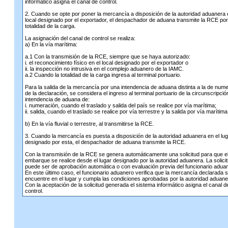
informático asigna el canal de control.
2. Cuando se opte por poner la mercancía a disposición de la autoridad aduanera 
local designado por el exportador, el despachador de aduana transmite la RCE por
totalidad de la carga.
La asignación del canal de control se realiza:
a) En la vía marítima:
a.1 Con la transmisión de la RCE, siempre que se haya autorizado:
i. el reconocimiento físico en el local designado por el exportador o
ii. la inspección no intrusiva en el complejo aduanero de la IAMC.
a.2 Cuando la totalidad de la carga ingresa al terminal portuario.
Para la salida de la mercancía por una intendencia de aduana distinta a la de num
de la declaración, se considera el ingreso al terminal portuario de la circunscripció
intendencia de aduana de:
i. numeración, cuando el traslado y salida del país se realice por vía marítima;
ii. salida, cuando el traslado se realice por vía terrestre y la salida por vía marítima
b) En la vía fluvial o terrestre, al transmitirse la RCE.
3. Cuando la mercancía es puesta a disposición de la autoridad aduanera en el lu
designado por esta, el despachador de aduana transmite la RCE.
Con la transmisión de la RCE se genera automáticamente una solicitud para que e
embarque se realice desde el lugar designado por la autoridad aduanera. La solici
puede ser de aprobación automática o con evaluación previa del funcionario adua
En este último caso, el funcionario aduanero verifica que la mercancía declarada 
encuentre en el lugar y cumpla las condiciones aprobadas por la autoridad aduane
Con la aceptación de la solicitud generada el sistema informático asigna el canal d
control.