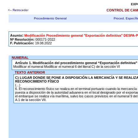
EXP
<-- Retroceder
CONTROL DE CAM
Procedimiento General
Proced. Específi
.
:
Asunto
Modificación Procedimiento general "Exportación definitiva" DESPA-P
Nº Resolución:
000171-2022
F. Publicación:
19.08.2022
NUMERAL
Artículo 1. Modificación del procedimiento general “Exportación definitiva
Modificar el numeral Modificar el numeral 6 del literal C) de la sección VI
TEXTO ANTERIOR
C) LUGAR DONDE SE PONE A DISPOSICIÓN LA MERCANCÍA Y SE REALIZA
RECONOCIMIENTO FÍSICO
(...)
6. El reconocimiento físico se realiza en el terminal portuario cuando la mercancía
puesta a disposición de la autoridad aduanera en el local designado por el exporta
el embarque se realiza vía marítima, salvo los casos previstos en el numeral 9 del l
A.1 de la sección VII.