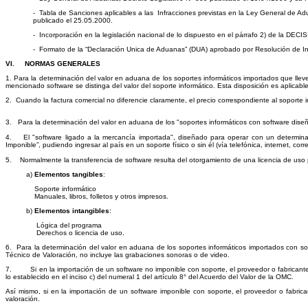
- Tabla de Sanciones aplicables a las Infracciones previstas en la Ley General de
publicado el 25.05.2000.
- Incorporación en la legislación nacional de lo dispuesto en el párrafo 2) de la 
- Formato de la “Declaración Unica de Aduanas” (DUA) aprobado por Resolución de 
VI.
NORMAS GENERALES
1. Para la determinación del valor en aduana de los soportes informáticos importados que llev
mencionado software se distinga del valor del soporte informático. Esta disposición es aplicabl
2. Cuando la factura comercial no diferencie claramente, el precio correspondiente al soporte 
3. Para la determinación del valor en aduana de los "soportes informáticos con software diseñ
4. El "software ligado a la mercancía importada", diseñado para operar con un determinad
Imponible”, pudiendo ingresar al país en un soporte físico o sin él (vía telefónica, internet, corr
5. Normalmente la transferencia de software resulta del otorgamiento de una licencia de uso
a)
Elementos tangibles
:
Soporte informático
Manuales, libros, folletos y otros impresos.
b)
Elementos intangibles
:
Lógica del programa
Derechos o licencia de uso.
6. Para la determinación del valor en aduana de los soportes informáticos importados con soft
Técnico de Valoración, no incluye las grabaciones sonoras o de video.
7. Si en la importación de un software no imponible con soporte, el proveedor o fabricante oto
lo establecido en el inciso c) del numeral 1 del artículo 8° del Acuerdo del Valor de la OMC.
Así mismo, si en la importación de un software imponible con soporte, el proveedor o fabrican
valoración.