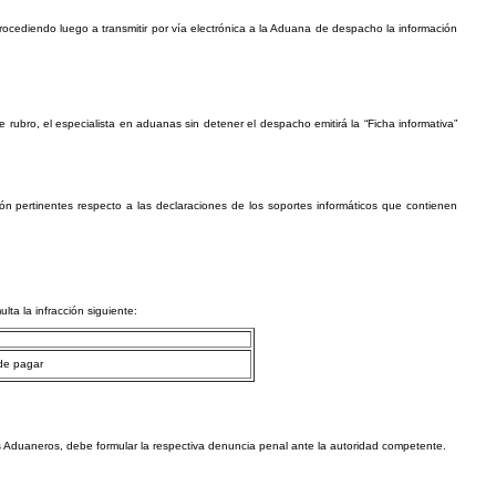
cediendo luego a transmitir por vía electrónica a la Aduana de despacho la información
ubro, el especialista en aduanas sin detener el despacho emitirá la “Ficha informativa”
ón pertinentes respecto a las declaraciones de los soportes informáticos que contienen
ta la infracción siguiente:
 de pagar
os Aduaneros, debe formular la respectiva denuncia penal ante la autoridad competente.