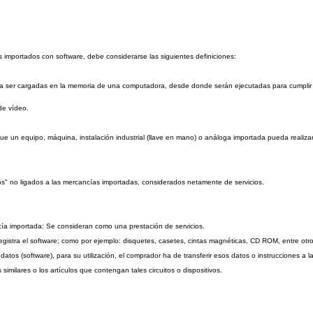
s importados con software, debe considerarse las siguientes definiciones:
 a ser cargadas en la memoria de una computadora, desde donde serán ejecutadas para cumplir u
de vídeo.
e un equipo, máquina, instalación industrial (llave en mano) o análoga importada pueda realiza
os" no ligados a las mercancías importadas, considerados netamente de servicios.
ía importada: Se consideran como una prestación de servicios.
registra el software; como por ejemplo: disquetes, casetes, cintas magnéticas, CD ROM, entre otro
o datos (software), para su utilización, el comprador ha de transferir esos datos o instrucciones 
similares o los artículos que contengan tales circuitos o dispositivos.