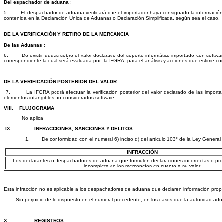
Del espachador de aduana
:
5. El despachador de aduana verificará que el importador haya consignado la información ne
contenida en la Declaración Unica de Aduanas o Declaración Simplificada, según sea el caso.
DE LA VERIFICACIÓN Y RETIRO DE LA MERCANCIA
De las Aduanas
:
6. De existir dudas sobre el valor declarado del soporte informático importado con software 
correspondiente la cual será evaluada por la IFGRA, para el análisis y acciones que estime co
DE LA VERIFICACIÓN POSTERIOR DEL VALOR
7. La IFGRA podrá efectuar la verificación posterior del valor declarado de las importacio
elementos intangibles no considerados software.
VIII. FLUJOGRAMA
No aplica
IX.
INFRACCIONES, SANCIONES Y DELITOS
1. De conformidad con el numeral 6) inciso d) del articulo 103° de la Ley General 
INFRACCIÓN
Los declarantes o despachadores de aduana que formulen declaraciones incorrectas o pro
incompleta de las mercancías en cuanto a su valor.
Esta infracción no es aplicable a los despachadores de aduana que declaren información propo
Sin perjuicio de lo dispuesto en el numeral precedente, en los casos que la autoridad aduane
X.
REGISTROS