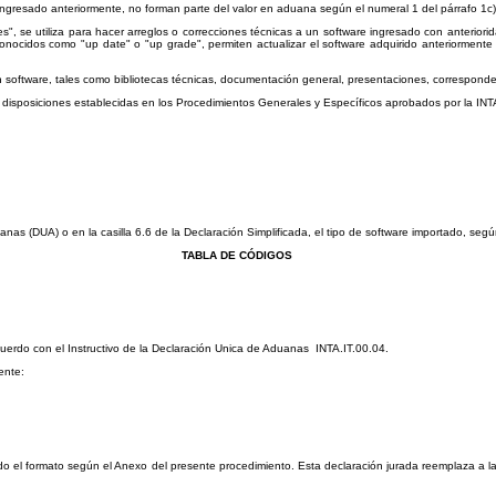
gresado anteriormente, no forman parte del valor en aduana según el numeral 1 del párrafo 1c) de
s", se utiliza para hacer arreglos o correcciones técnicas a un software ingresado con anteriori
onocidos como "up date" o "up grade", permiten actualizar el software adquirido anteriormente a
software, tales como bibliotecas técnicas, documentación general, presentaciones, corresponden
 disposiciones establecidas en los Procedimientos Generales y Específicos aprobados por la INT
anas (DUA) o en la casilla 6.6 de la Declaración Simplificada, el tipo de software importado, s
TABLA DE CÓDIGOS
rdo con el Instructivo de la Declaración Unica de Aduanas INTA.IT.00.04.
ente:
ndo el formato según el Anexo del presente procedimiento. Esta declaración jurada reemplaza a 