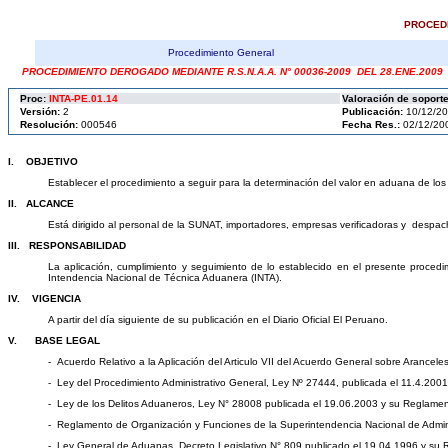
PROCED
Procedimiento General
PROCEDIMIENTO DEROGADO MEDIANTE R.S.N.A.A. N° 00036-2009 DEL 28.ENE.2009
Proc:
INTA-PE.01.14
Valoración de soport
Versión:
2
Publicación:
10/12/2
Resolución:
000546
Fecha Res.:
02/12/20
I. OBJETIVO
Establecer el procedimiento a seguir para la determinación del valor en aduana de los
II. ALCANCE
Está dirigido al personal de la SUNAT, importadores, empresas verificadoras y desp
III. RESPONSABILIDAD
La aplicación, cumplimiento y seguimiento de lo establecido en el presente proced
Intendencia Nacional de Técnica Aduanera (INTA).
IV. VIGENCIA
A partir del día siguiente de su publicación en el Diario Oficial El Peruano.
V. BASE LEGAL
- Acuerdo Relativo a la Aplicación del Articulo VII del Acuerdo General sobre Aranc
- Ley del Procedimiento Administrativo General, Ley Nº 27444, publicada el 11.4.2001
- Ley de los Delitos Aduaneros, Ley N° 28008 publicada el 19.06.2003 y su Reglame
- Reglamento de Organización y Funciones de la Superintendencia Nacional de Admin
- Ley General de Aduanas, Decreto Legislativo N° 809 publicado el 19.04.1996 y su