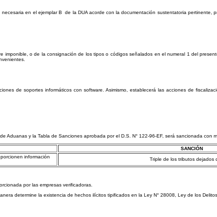
cesaria en el ejemplar B de la DUA acorde con la documentación sustentatoria pertinente, pro
imponible, o de la consignación de los tipos o códigos señalados en el numeral 1 del presente r
nvenientes.
nes de soportes informáticos con software. Asimismo, establecerá las acciones de fiscalizaci
de Aduanas y la Tabla de Sanciones aprobada por el D.S. N° 122-96-EF, será sancionada con mul
SANCIÓN
porcionen información
Triple de los tributos dejados
rcionada por las empresas verificadoras.
ra determine la existencia de hechos ilícitos tipificados en la Ley N° 28008, Ley de los Delit