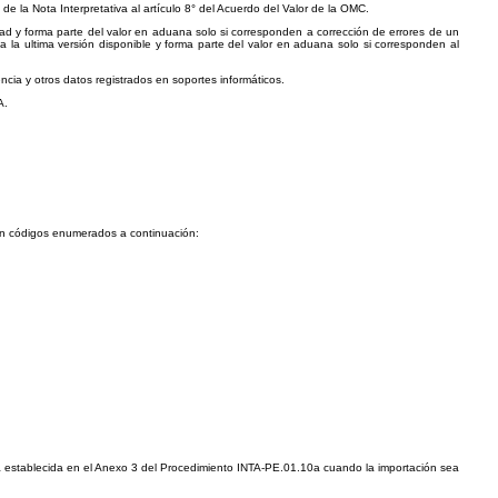
 la Nota Interpretativa al artículo 8° del Acuerdo del Valor de la OMC.
dad y forma parte del valor en aduana solo si corresponden a corrección de errores de un
 la ultima versión disponible y forma parte del valor en aduana solo si corresponden al
cia y otros datos registrados en soportes informáticos.
A.
egún códigos enumerados a continuación:
la establecida en el Anexo 3 del Procedimiento INTA-PE.01.10a cuando la importación sea