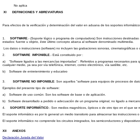
No aplica
XI DEFINICIONES Y ABREVIATURAS
Para efectos de la verificación y determinación del valor en aduana de los soportes informático
1.
SOFTWARE
.- (Soporte lógico o programa de computadora) Son instrucciones destinadas
estados: fuente u objeto, éste último concepto abarca al software denominado multimedia.
Los datos o instrucciones (software) no incluyen las grabaciones sonoras, cinematográficas o 
2.
SOFTWARE IMPONIBLE
.- Está constituido por :
a) “Software ligados a las mercancías importadas" : Referidos a programas necesarios para qu
cualquier medio, ya sea por vía telefónica, internet, correo electrónico, vía satélite, etc.
b) Software de entretenimiento y educativo
3.
SOFTWARE NO IMPONIBLE
: Son aquellos "software para equipos de procesos de dat
Ejemplos del presente tipo de software:
a) Software de uso común: Son los software de base o de aplicación.
b) Software desarrollado a pedido o adecuación de un programa original, no ligado a mercanc
4.
SOPORTE INFORMÁTICO
.- Son medios magnéticos, ópticos o de otro tipo en el que se 
El soporte informático es por lo general un medio transitorio para almacenar las instrucciones 
El soporte informático no comprende los circuitos integrados, los semiconductores y dispositivos 
XII ANEXOS
Declaración Jurada del Valor