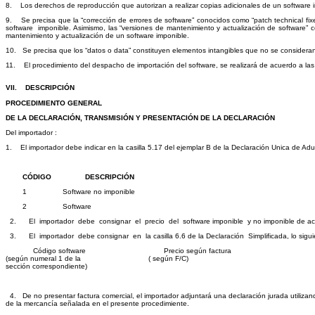
8. Los derechos de reproducción que autorizan a realizar copias adicionales de un software in
9. Se precisa que la “corrección de errores de software” conocidos como “patch technical fixe
software imponible. Asimismo, las “versiones de mantenimiento y actualización de software” c
mantenimiento y actualización de un software imponible.
10. Se precisa que los “datos o data” constituyen elementos intangibles que no se consideran 
11. El procedimiento del despacho de importación del software, se realizará de acuerdo a las
VII. DESCRIPCIÓN
PROCEDIMIENTO GENERAL
DE LA DECLARACIÓN, TRANSMISIÓN Y PRESENTACIÓN DE LA DECLARACIÓN
Del importador :
1. El importador debe indicar en la casilla 5.17 del ejemplar B de la Declaración Unica de Adu
CÓDIGO DESCRIPCIÓN
1 Software no imponible
2 Software
2. El importador debe consignar el precio del software imponible y no imponible de acue
3. El importador debe consignar en la casilla 6.6 de la Declaración Simplificada, lo sigui
Código software Precio según factura
(según numeral 1 de la ( según F/C)
sección correspondiente)
4. De no presentar factura comercial, el importador adjuntará una declaración jurada utiliza
de la mercancía señalada en el presente procedimiente.