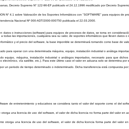
 Aduanas, Decreto Supremo N° 122-96-EF publicado el 24.12.1996 modificado por Decreto Supr
DECISION N° 4.1 sobre Valoración de los Soportes Informáticos con "SOFTWARE" para equipos de 
Intendencia Nacional Nº 000-ADT/2000-000750 publicada el 22.03.2000.
en datos o instrucciones (software) para equipos de procesos de datos, se toma en consideración
e a todas las importaciones, cualquiera sea su valor, de soportes informáticos que lleven datos o
informático y el precio del software, la base imponible se determinará tomando como base de valo
ado para operar con una determinada máquina, equipo, instalación industrial o análoga importada
o equipo, máquina, instalación industrial o análogos importados, necesario para que dichos
eo electrónico, vía satélite, etc.). Para este último caso el valor en aduana solo se determina por 
 por un periodo de tiempo determinado o indeterminado. Dicha transferencia está compuesta por:
ware de entretenimiento y educativos se considera tanto el valor del soporte como el del softw
rga una licencia de uso del software, el valor de dicha licencia no forma parte del valor en ad
te otorga una licencia de uso del software, el valor de dicha licencia forma parte del valor en