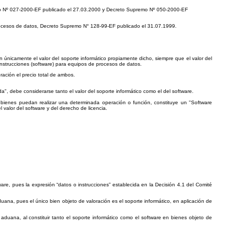
emo Nº 027-2000-EF publicado el 27.03.2000 y Decreto Supremo Nº 050-2000-EF
procesos de datos, Decreto Supremo N° 128-99-EF publicado el 31.07.1999.
 únicamente el valor del soporte informático propiamente dicho, siempre que el valor del
 instrucciones (software) para equipos de procesos de datos.
ración el precio total de ambos.
", debe considerarse tanto el valor del soporte informático como el del software.
 bienes puedan realizar una determinada operación o función, constituye un "Software
el valor del software y del derecho de licencia.
are, pues la expresión “datos o instrucciones” establecida en la Decisión 4.1 del Comité
uana, pues el único bien objeto de valoración es el soporte informático, en aplicación de
 aduana, al constituir tanto el soporte informático como el software en bienes objeto de