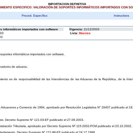
IMPORTACION DEFINITIVA
IMIENTO ESPECIFICO: VALORACIÓN DE SOPORTES INFORMÁTICOS IMPORTADOS CON S
Proced. Específico
Instructivos
es informáticos importados con software
Vigencia:
11/12/2003
003
Lista:
Maestra
03
 soportes informáticos importados con software.
achadores de aduana.
imiento es de responsabilidad de las Intendencias de las Aduanas de la República, de la Int
eles Aduaneros y Comercio de 1994, aprobado por Resolución Legislativa N° 26407 publicado el 1
nto, Decreto Supremo N° 121-03-EF publicado el 27.08.2003.
istración Tributaria, aprobado por Decreto Supremo Nº 115-2002-PCM publicado el 23.10.2002.
 Reglamento, Decreto Supremo N° 121-96-EF publicado el 24.12.1996.