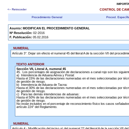
IMPORT
<-- Retroceder
CONTROL DE CAM
Procedimiento General
Proced. Específi
.
:
Asunto
MODIFICAN EL PROCEDIMIENTO GENERAL
Nº Resolución:
02-2016
F. Publicación:
05.02.2016
NUMERAL
Artículo 3°.
Dejar sin efecto el numeral 45 del literal A de la sección VII del proce
TEXTO ANTERIOR
Sección VII, Literal A, numeral 45
45.
Los porcentajes de asignación de declaraciones a canal rojo son los siguien
a) Intendencia de Aduana Aérea y Postal:
Hasta el 15% de las declaraciones numeradas en el mes seleccionadas por técn
de gestión de riesgo.
b) Intendencia de Aduana de Tacna:
Hasta el 30% de las declaraciones numeradas en el mes seleccionadas por técn
de gestión de riesgo.
c) Para las demás intendencias de aduanas:
Hasta el 50% de las declaraciones numeradas en el mes seleccionadas por técn
de gestión de riesgo.
No están incluidos en el porcentaje de reconocimiento físico los casos señalados
artículo 224° del Reglamento.
NUMERAL
Artículo 4.- Modificación del inciso a) del numeral 22 del literal A de la sección VI