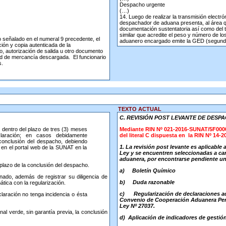
Despacho urgente
(…)
14. Luego de realizar la transmisión electró
despachador de aduana presenta, al área que
documentación sustentatoria así como del t
similar que acredite el peso y número de lo
o señalado en el numeral 9 precedente, el
aduanero encargado emite la GED (segunda 
ión y copia autenticada de la
o, autorización de salida u otro documento
dad de mercancía descargada. El funcionario
s.
TEXTO ACTUAL
C. REVISIÓN POST LEVANTE DE DESP
 dentro del plazo de tres (3) meses
Mediante R
IN Nº 021-2016-SUNAT/5F0000 
laración; en casos debidamente
del literal C dispuesta en la RIN Nº 14-
conclusión del despacho, debiendo
1.
La revisión post
levante es aplicable 
 en el portal web de la SUNAT en la
Ley y se encuentren seleccionadas a can
aduanera, por encontrarse pendiente un
plazo de la conclusión del despacho.
a)
Boletín Químico
ado, además de registrar su diligencia de
b)
Duda razonable
ática con la regularización.
c)
Regularización de declaraciones ac
laración no tenga incidencia o ésta
Convenio de Cooperación Aduanera Peru
Ley Nº 27037.
 verde, sin garantía previa, la conclusión
d)
Aplicación de indicadores de gestión