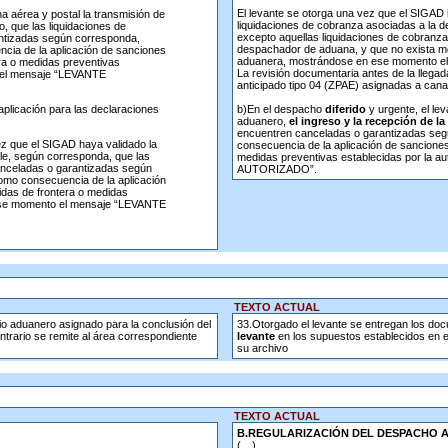
El levante se otorga una vez que el SIGAD
 aérea y postal la transmisión de
liquidaciones de cobranza asociadas a la 
o, que las liquidaciones de
excepto aquellas liquidaciones de cobranz
ntizadas según corresponda,
despachador de aduana, y que no exista med
cia de la aplicación de sanciones
aduanera, mostrándose en ese momento
ra o medidas preventivas
La revisión documentaria antes de la llega
o el mensaje “LEVANTE
anticipado tipo 04 (ZPAE) asignadas a canal
aplicación para las declaraciones
b)En el despacho
diferido
y urgente, el lev
aduanero,
el ingreso y la recepción de la
encuentren canceladas o garantizadas seg
z que el SIGAD haya validado la
consecuencia de la aplicación de sanciones
alle, según corresponda, que las
medidas preventivas establecidas por la 
anceladas o garantizadas según
AUTORIZADO”.
omo consecuencia de la aplicación
idas de frontera o medidas
 ese momento el mensaje “LEVANTE
TEXTO ACTUAL
io aduanero asignado para la conclusión del
33.Otorgado el levante se entregan los doc
trario se remite al área correspondiente
levante
en los supuestos establecidos en e
su archivo
TEXTO ACTUAL
B.REGULARIZACIÓN DEL DESPACHO A
(…)