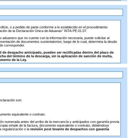
oficio, o a pedido de parte conforme a lo establecido en el procedimiento
ficación de la Declaración Única de Aduanas” INTA-PE.01.07.
ario aduanero que no cuente con la información necesaria, puede solicitar al
sentación de documentos sustentatorios; luego de lo cual, determina la deuda
 de corresponder.
d de despacho anticipado, pueden ser rectificadas dentro del plazo de
echa del término de la descarga, sin la aplicación de sanción de multa,
amento de la Ley.
eclaración son:
umento equivalente o contrato.
n numerada antes del arribo de la mercancía y anticipados con garantía previa
tocopia simple de la factura, documento equivalente o contrato, debiéndose
a regularización o la
revisión post levante de despachos con garantía