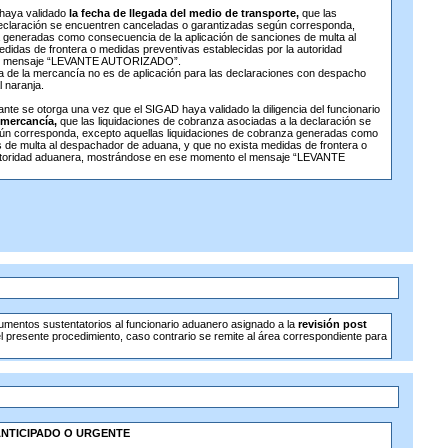
 haya validado
la fecha de llegada del medio de transporte,
que las
declaración se encuentren canceladas o garantizadas según corresponda,
a generadas como consecuencia de la aplicación de sanciones de multa al
idas de frontera o medidas preventivas establecidas por la autoridad
 el mensaje “LEVANTE AUTORIZADO”.
da de la mercancía no es de aplicación para las declaraciones con despacho
 naranja.
ante se otorga una vez que el SIGAD haya validado la diligencia del funcionario
 mercancía,
que las liquidaciones de cobranza asociadas a la declaración se
ún corresponda, excepto aquellas liquidaciones de cobranza generadas como
 de multa al despachador de aduana, y que no exista medidas de frontera o
autoridad aduanera, mostrándose en ese momento el mensaje “LEVANTE
umentos sustentatorios al funcionario aduanero asignado a la
revisión post
l presente procedimiento, caso contrario se remite al área correspondiente para
NTICIPADO O URGENTE