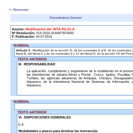
<-- Retroceder
Procedimiento General
.
:
Asunto
Modificacion del INTA-PG.01-A
Nº Resolución:
014-2016-SUNAT/5F0000
F. Publicación:
04.07.2016
NUMERAL
Artículo 3.
- Modificación de la sección III, de los numerales 6 al 8, de los numerales 
literal B, del literal C y de los numerales 9 y 12 del literal D, de la sección VII del
TEXTO ANTERIOR
I
II. RESPONSABILIDAD
La aplicación, cumplimiento y seguimiento de lo establecido en el prese
las intendencias de aduana Aérea y Postal, Cusco, Iquitos, Pucallpa,
Tumbes, las agencias aduaneras de Arequipa, Chiclayo, Desaguadero 
Aduanero, de la Intendencia Nacional de Sistemas de Información, 
Aduanera.
NUMERAL
TEXTO ANTERIOR
VI. DISPOSICIONES GENERALES
(...)
Modalidades y plazos para destinar las mercancías