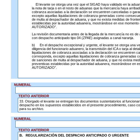
El levante se otorga una vez que el SIGAD haya validado en la aduana
la nota de tarja o en el resto de aduanas que la mercancía haya arribad
cobranza asociadas a la declaración se encuentren canceladas o gara
excepto aquellas liquidaciones de cobranza generadas como consecuen
de multa al despachador de aduana, y que no exista medidas de fronte
establecidas por la autoridad aduanera, mostrándose en ese moment
AUTORIZADO”.
La revisión documentaria antes de la llegada de la mercancía no es de 
con despacho anticipado tipo 04 (ZPAE) asignadas a canal naranja.
b) En el despacho excepcional y urgente, el levante se otorga una ve
diligencia del funcionario aduanero, la transmisión del ICA o tarja al det
liquidaciones de cobranza asociadas a la declaración se encuentren c
corresponda, excepto aquellas liquidaciones de cobranza generadas c
de sanciones de multa al despachador de aduana, y que no exista med
preventivas establecidas por la autoridad aduanera, mostrándose en
AUTORIZADO”.
NUMERAL
TEXTO ANTERIOR
33. Otorgado el levante se entregan los documentos sustentatorios al funcionar
despacho en los supuestos establecidos en el presente procedimiento, caso con
para su archivo.
NUMERAL
TEXTO ANTERIOR
B. REGULARIZACIÓN DEL DESPACHO ANTICIPADO O URGENTE