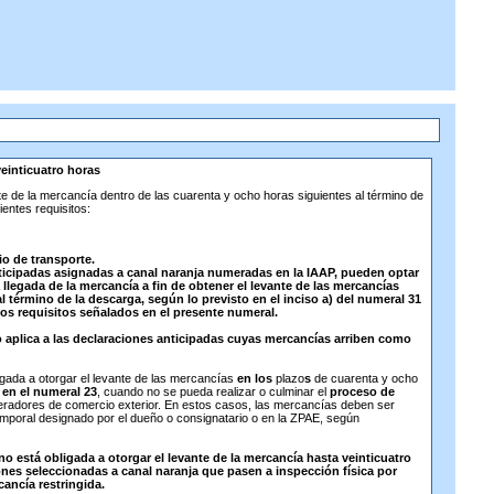
veinticuatro horas
te de la mercancía dentro de las cuarenta y ocho horas siguientes al término de
ientes requisitos:
io de transporte.
icipadas asignadas a canal naranja numeradas en la IAAP, pueden optar
 llegada de la mercancía a fin de obtener el levante de las mercancías
l término de la descarga, según lo previsto en el inciso a) del numeral 31
los requisitos señalados en el presente numeral.
 aplica a las declaraciones anticipadas cuyas mercancías arriben como
igada a otorgar el levante de las mercancías
en los
plazo
s
de cuarenta y ocho
 en el numeral 23
, cuando no se pueda realizar o culminar el
proceso de
eradores de comercio exterior. En estos casos, las mercancías deben ser
mporal designado por el dueño o consignatario o en la ZPAE, según
 está obligada a otorgar el levante de la mercancía hasta veinticuatro
nes seleccionadas a canal naranja que pasen a inspección física por
ncía restringida.