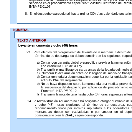
señalado en el procedimiento específico “Solicitud Electrónica de Recti
INTA-PE.01.07.
8. En el despacho excepcional, hasta treinta (30) días calendario posterior
NUMERAL
TEXTO ANTERIOR
Levante en cuarenta y ocho (48) horas
23. Para efectos del otorgamiento del levante de la mercancía dentro de 
término de su descarga, se deben cumplir con los siguientes requisi
a) Contar con garantía global o específica previa a la numeració
con el artículo 160º de la Ley.
b) Transmitir el manifiesto de carga antes de la llegada del medio d
c) Numerar la declaración antes de la llegada del medio de transpo
d) Contar con toda la documentación requerida por la legislación 
artículo 194º del Reglamento.
e) No se haya dispuesto sobre la mercancía una medida preventiva
la suspensión del despacho por aplicación del procedimiento e
Frontera” INTA-PE.00.12.
f) Transmitir la nota de tarja hasta ocho (8) horas siguientes al té
24. La Administración Aduanera no está obligada a otorgar el levante de
y ocho (48) horas siguientes al término de su descarga, cu
reconocimiento físico por motivos imputables a los operadores 
mercancías deben ser trasladadas o permanecer en el depós
consignatario o en la ZPAE, según corresponda.