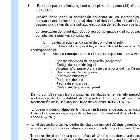
6.
En el despacho anticipado, dentro del plazo de quince (15) días c
transporte.
Vencido dicho plazo la destinación aduanera de las mercancías
despacho excepcional, para tal efecto el despachador de aduana so
despacho a través de una solicitud electrónica de rectificación de la 
La aceptación de la solicitud electrónica es automática y sin prese
cumplan las siguientes condiciones:
i. La declaración tenga canal de control asignado;
ii. El depósito temporal haya transmitido el Ingreso de Carga al
corresponder, y;
iii. Solo se rectifiquen uno o más de los siguientes datos vincul
- Tipo de modalidad de despacho (obligatorio)
- Código de punto de llegada
- Aduana, año, número y vía de transporte del manifiesto
- Documentos de transporte.
- Puerto de embarque
- Puerto de destino
- Fecha de embarque
- Código de depósito temporal
De no cumplirse con las condiciones señaladas en el párrafo preceden
rectificación de la modalidad de despacho de acuerdo al procedimi
Rectificación de la Declaración Única de Aduanas” INTA-PE.01.07.
El dueño o consignatario de la mercancía tramita el despacho anticipad
terminal de carga aéreo y puede optar por el traslado al depósito tem
especial (ZPAE).
7. En el despacho urgente, dentro del plazo de quince (15) días calendario
o hasta siete (7) días calendario posteriores a la fecha del término de l
Transcurrido el período a que se refiere el párrafo precedente, la dest
tramitada bajo la modalidad de despacho excepcional, para lo cual se de