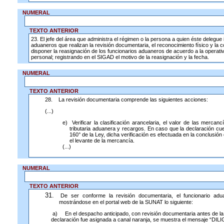
NUMERAL
TEXTO ANTERIOR
23.
El jefe del área que administra el régimen o la persona a quien éste delegue 
aduaneros que realizan la revisión documentaria, el reconocimiento físico y la
disponer la reasignación de los funcionarios aduaneros de acuerdo a la operativi
personal; registrando en el SIGAD el motivo de la reasignación y la fecha.
NUMERAL
TEXTO ANTERIOR
28. La revisión documentaria comprende las siguientes acciones:
(...)
e) Verificar la clasificación arancelaria, el valor de las mercan
tributaria aduanera y recargos. En caso que la declaración cue
160° de la Ley, dicha verificación es efectuada en la conclusió
el levante de la mercancía.
(...)
NUMERAL
TEXTO ANTERIOR
31.
De ser conforme la revisión documentaria, el funcionario adua
mostrándose en el portal web de la SUNAT lo siguiente:
a) En el despacho anticipado, con revisión documentaria antes de la
declaración fue asignada a canal naranja, se muestra el mensaje “