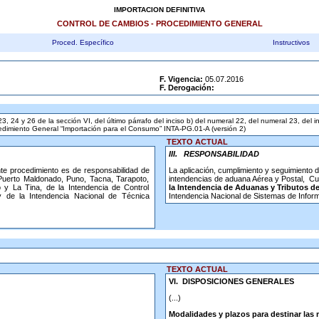
IMPORTACION DEFINITIVA
CONTROL DE CAMBIOS - PROCEDIMIENTO GENERAL
Proced. Específico
Instructivos
F. Vigencia:
05.07.2016
F. Derogación:
23, 24 y 26 de la sección VI, del último párrafo del inciso b) del numeral 22, del numeral 23, del i
 Procedimiento General “Importación para el Consumo” INTA-PG.01-A (versión 2)
TEXTO ACTUAL
III.
RESPONSABILIDAD
nte procedimiento es de responsabilidad de
La aplicación, cumplimiento y seguimiento d
 Puerto Maldonado, Puno, Tacna, Tarapoto,
intendencias de aduana Aérea y Postal, Cu
y La Tina, de la Intendencia de Control
la Intendencia de Aduanas y Tributos 
y de la Intendencia Nacional de Técnica
Intendencia Nacional de Sistemas de Inform
TEXTO ACTUAL
VI. DISPOSICIONES GENERALES
(...)
Modalidades y plazos para destinar las