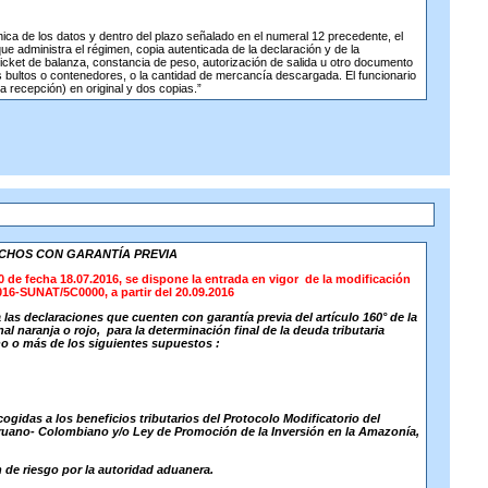
nica de los datos y dentro del plazo señalado en el numeral 12 precedente, el
 administra el régimen, copia autenticada de la declaración y de la
icket de balanza, constancia de peso, autorización de salida u otro documento
s bultos o contenedores, o la cantidad de mercancía descargada. El funcionario
recepción) en original y dos copias.”
ACHOS CON GARANTÍA PREVIA
de fecha 18.07.2016, se dispone la entrada en vigor de la modificación
2016-SUNAT/5C0000, a partir del 20.09.2016
a las declaraciones que cuenten con garantía previa del artículo 160° de la
al naranja o rojo,
para la determinación final de la deuda tributaria
o o más de los siguientes supuestos :
ogidas a los beneficios tributarios del Protocolo Modificatorio del
ano- Colombiano y/o Ley de Promoción de la Inversión en la Amazonía,
 de riesgo por la autoridad aduanera.