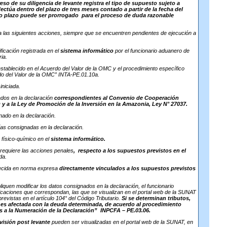
eso de su diligencia de levante registra el tipo de supuesto sujeto a
fectúa dentro del plazo de tres meses contado a partir de la fecha del
cho plazo puede ser prorrogado
para el proceso de duda razonable
a las siguientes acciones, siempre que se encuentren pendientes de ejecución a
ificación registrada en el
sistema informático
por el funcionario aduanero de
ria.
stablecido en el Acuerdo del Valor de la OMC y el procedimiento específico
do del Valor de la OMC” INTA-PE.01.10a.
iniciada.
rados en la declaración
correspondientes al Convenio de Cooperación
a la Ley de Promoción de la Inversión en la Amazonia, Ley N° 27037.
nado en la declaración.
ías consignadas en la declaración.
s físico-químico en el
sistema informático.
 requiere las acciones penales
,
respecto a los supuestos previstos en el
da.
lecida en norma expresa
directamente vinculados a los supuestos previstos
iquen modificar los datos consignados en la declaración, el funcionario
ficaciones que correspondan, las que se visualizan en el portal web de la SUNAT
revistas en el artículo 104° del Código Tributario.
Si se determinan tributos,
a es afectada con la deuda determinada, de acuerdo al procedimiento
s a la Numeración de la Declaración”
INPCFA – PE.03.06.
evisión post levante
pueden ser visualizadas en el portal web de la SUNAT, en