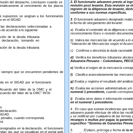
2.
El funcionario aduanero previo al ingr
clusión del despacho, concluyen cuando se
revisión post
levante. Esta revisión se e
tomáticamente al vencimiento de los plazos
registro de la diligencia de levante, di
conforme a sus normas específicas.
 supuestos se asignan a los funcionarios
3
.
El funcionario aduanero designado realiz
ro en el SIGAD:
la fecha de otorgamiento del levante:
 las declaraciones seleccionadas a
a)
Evalúa el contenido de la diligencia o not
de acuerdo a lo siguiente:
reconocimiento físico o revisión documenta
ión de la deuda tributaria
b)
Valora las mercancías de acuerdo a lo e
a declaración, tomando en
“Valoración de Mercancías según el Acuer
ión de la deuda tributaria
c)
Confirma o desvirtúa la duda razonable 
d)
Verifica los beneficios tributarios decla
Aduanera Peruano – Colombiano, PECO y 
e)
Verifica el origen de la mercancía consig
, siempre que se encuentren pendientes de
f)
Clasifica arancelariamente las mercanc
g)
Evalúa y registra el resultado del análisi
ada en el SIGAD por el funcionario
h)
Evalúa las acciones administrativas y/o
Acuerdo del Valor de la OMC y el
numeral 1 precedente,
cuando correspon
Acuerdo del Valor de la OMC” INTA-
i)
Evalúa otros datos e información estab
en el numeral 1 precedente.
n.
4.
En caso que existan incidencias que impl
declaración.
aduanero puede efectuar de oficio las recti
 SIGAD.
y se notifican por cualquiera de las formas p
s penales, cuando corresponda.
recargos o multas por pagar, la garantí
sa.
específico “Sistema de Garantías Previa
nsignados en la declaración, el funcionario
5. El plazo, prórroga y fecha de
la r
ndan, las que se visualizan en el portal web