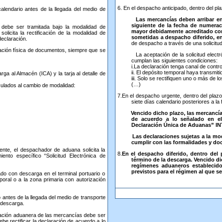
6. En el despacho anticipado, dentro del pla
alendario antes de la llegada del medio de
Las mercancías deben arribar en 
siguiente de la fecha de numeraci
 debe ser tramitada bajo la modalidad de
mayor debidamente acreditado confo
licita la rectificación de la modalidad de
sometidas a despacho diferido, e
declaración.
de despacho a través de una solicitud
ntación física de documentos, siempre que se
La aceptación de la solicitud electróni
cumplan las siguientes condiciones:
i.La declaración tenga canal de contr
ii. El depósito temporal haya transmit
 Almacén (ICA) y la tarja al detalle de
iii. Solo se rectifiquen uno o más de 
(…)
ados al cambio de modalidad:
7.En el despacho urgente, dentro del plazo
siete días calendario posteriores a la
Vencido dicho plazo, las mercancías so
de acuerdo a lo señalado en el 
Declaración Única de Aduanas” IN
Las declaraciones sujetas a la mo
cumplir con las formalidades y do
te, el despachador de aduana solicita la
8.
En el despacho diferido, dentro del 
ento específico “Solicitud Electrónica de
término de la descarga. Vencido d
regímenes aduaneros establecido
previstos para el régimen al que se
o con descarga en el terminal portuario o
poral o a la zona primaria con autorización
 antes de la llegada del medio de transporte
a descarga.
inación aduanera de las mercancías debe ser
be rectificar la declaración de acuerdo a lo