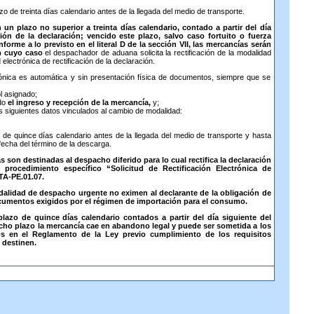
zo de treinta días calendario antes de la llegada del medio de transporte.
un plazo no superior a treinta días calendario, contado a partir del día
ón de la declaración; vencido este plazo, salvo caso fortuito o fuerza
rme a lo previsto en el literal D de la sección VII, las mercancías serán
n cuyo caso
el despachador de aduana solicita la rectificación de la modalidad
 electrónica de rectificación de la declaración.
ca es automática y sin presentación física de documentos, siempre que se
ol asignado;
ido
el ingreso y recepción de la mercancía,
y;
los siguientes datos vinculados al cambio de modalidad:
 de quince días calendario antes de la llegada del medio de transporte y hasta
 fecha del término de la descarga.
n destinadas al despacho diferido para lo cual rectifica la declaración
procedimiento específico “Solicitud de Rectificación Electrónica de
TA-PE.01.07.
dalidad de despacho urgente no eximen al declarante de la obligación de
cumentos exigidos por el régimen de importación para el consumo.
plazo de quince días calendario contados a partir del día siguiente del
icho plazo la mercancía cae en abandono legal y puede ser sometida a los
s en el Reglamento de la Ley previo cumplimiento de los requisitos
 destinen.