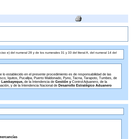
nciso e) del numeral 28 y de los numerales 31 y 33 del literal A, del numeral 14 del
e lo establecido en el presente procedimiento es de responsabilidad de las
sco, Iquitos, Pucallpa, Puerto Maldonado, Puno, Tacna, Tarapoto, Tumbes, de
de Lambayeque,
de la Intendencia de
Gestión y
Control Aduanero, de la
ación, y de la Intendencia Nacional de
Desarrollo Estratégico Aduanero
 mercancías