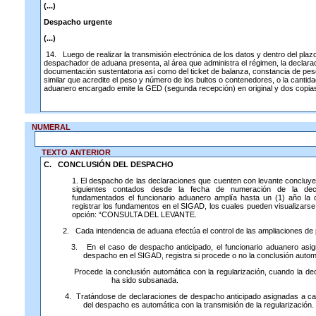
(...)
Despacho urgente
(...)
14. Luego de realizar la transmisión electrónica de los datos y dentro del plaz
despachador de aduana presenta, al área que administra el régimen, la declarac
documentación sustentatoria así como del ticket de balanza, constancia de pes
similar que acredite el peso y número de los bultos o contenedores, o la canti
aduanero encargado emite la GED (segunda recepción) en original y dos copia
NUMERAL
TEXTO ANTERIOR
C. CONCLUSIÓN DEL DESPACHO
1. El despacho de las declaraciones que cuenten con levante concluye
siguientes contados desde la fecha de numeración de la dec
fundamentados el funcionario aduanero amplía hasta un (1) año la 
registrar los fundamentos en el SIGAD, los cuales pueden visualizarse
opción: “CONSULTA DEL LEVANTE.
2.
Cada intendencia de aduana efectúa el control de las ampliaciones de 
3.
En el caso de despacho anticipado, el funcionario aduanero asign
despacho en el SIGAD, registra si procede o no la conclusión autom
Procede la conclusión automática con la regularización, cuando la dec
ha sido subsanada.
4.
Tratándose de declaraciones de despacho anticipado asignadas a canal
del despacho es automática con la transmisión de la regularización.