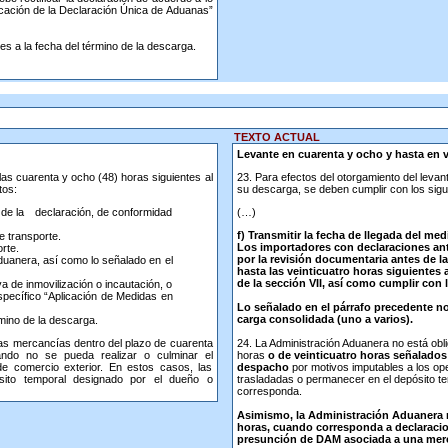
ficación de la Declaración Única de Aduanas”
es a la fecha del término de la descarga.
TEXTO ACTUAL
Levante en cuarenta y ocho y hasta en 
las cuarenta y ocho (48) horas siguientes al
23. Para efectos del otorgamiento del levan
tos:
su descarga, se deben cumplir con los sigu
n de la declaración, de conformidad
(…)
f) Transmitir la fecha de llegada del med
e transporte.
Los importadores con declaraciones ant
rte.
por la revisión documentaria antes de la
aduanera, así como lo señalado en el
hasta las veinticuatro horas siguientes a
de la sección VII, así como cumplir con 
 de inmovilización o incautación, o
specífico “Aplicación de Medidas en
Lo señalado en el párrafo precedente no
carga consolidada (uno a varios).
rmino de la descarga.
 las mercancías dentro del plazo de cuarenta
24. La Administración Aduanera no está obl
ando no se pueda realizar o culminar el
horas
o de veinticuatro horas señalados
de comercio exterior. En estos casos, las
despacho
por motivos imputables a los op
ito temporal designado por el dueño o
trasladadas o permanecer en el depósito te
corresponda.
Asimismo, la Administración Aduanera no
horas, cuando corresponda a declaracio
presunción de DAM asociada a una merca