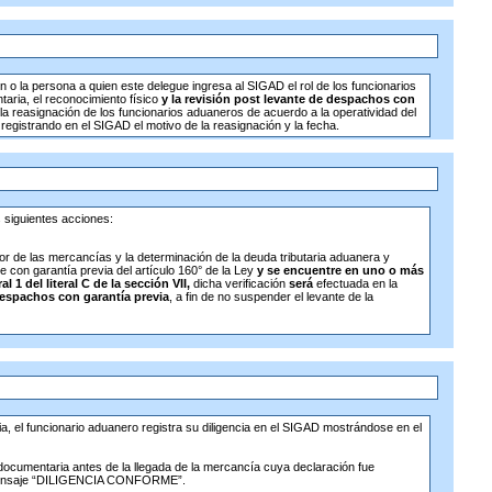
en o la persona a quien este delegue ingresa al SIGAD el rol de los funcionarios
aria, el reconocimiento físico
y la revisión post levante de despachos con
 reasignación de los funcionarios aduaneros de acuerdo a la operatividad del
 registrando en el SIGAD el motivo de la reasignación y la fecha.
 siguientes acciones:
valor de las mercancías y la determinación de la deuda tributaria aduanera y
 con garantía previa del artículo 160° de la Ley
y se encuentre en uno o más
 1 del literal C de la sección VII,
dicha verificación
será
efectuada en la
 despachos con garantía previa
, a fin de no suspender el levante de la
, el funcionario aduanero registra su diligencia en el SIGAD mostrándose en el
 documentaria antes de la llegada de la mercancía cuya declaración fue
l mensaje “DILIGENCIA CONFORME”.