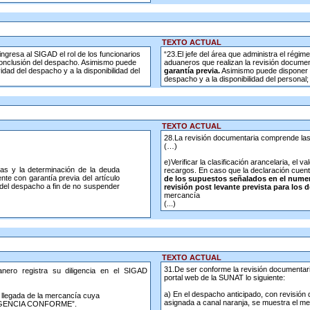
TEXTO ACTUAL
ingresa al SIGAD el rol de los funcionarios
“23.El jefe del área que administra el régim
 conclusión del despacho. Asimismo puede
aduaneros que realizan la revisión document
dad del despacho y a la disponibilidad del
garantía previa.
Asimismo puede disponer la
despacho y a la disponibilidad del personal;
TEXTO ACTUAL
28.La revisión documentaria comprende las
(…)
e)Verificar la clasificación arancelaria, el 
cías y la determinación de la deuda
recargos. En caso que la declaración cuente
nte con garantía previa del artículo
de los supuestos señalados en el numeral
n del despacho a fin de no suspender
revisión post levante prevista para los
mercancía
(...)
TEXTO ACTUAL
31.De ser conforme la revisión documentaria
nero registra su diligencia en el SIGAD
portal web de la SUNAT lo siguiente:
a) En el despacho anticipado, con revisión
 llegada de la mercancía cuya
asignada a canal naranja, se muestra e
DILIGENCIA CONFORME”.