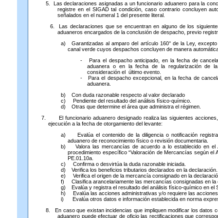
5.
Las declaraciones asignadas a un funcionario aduanero para la con
registre en el SIGAD tal condición, caso contrario concluyen au
señalados en el numeral 1 del presente literal.
6.
Las declaraciones que se encuentran en alguno de los siguientes
aduaneros encargados de la conclusión de despacho, previo regist
a) Garantizadas al amparo del artículo 160° de la Ley, excepto
canal verde cuyos despachos concluyen de manera automática 
- Para el despacho anticipado, en la fecha de cancelac
aduanera o en la fecha de la regularización de l
consideración el último evento.
- Para el despacho excepcional, en la fecha de cancelac
aduanera.
b) Con duda razonable respecto al valor declarado
c) Pendiente del resultado del análisis físico-químico.
d) Otras que determine el área que administra el régimen.
7. El funcionario aduanero designado realiza las siguientes acciones
ejecución a la fecha de otorgamiento del levante:
a) Evalúa el contenido de la diligencia o notificación registr
aduanero de reconocimiento físico o revisión documentaria.
b) Valora las mercancías de acuerdo a lo establecido en el 
procedimiento específico “Valoración de Mercancías según el 
PE.01.10a.
c) Confirma o desvirtúa la duda razonable iniciada.
d) Verifica los beneficios tributarios declarados en la declaración.
e) Verifica el origen de la mercancía consignado en la declaració
f) Clasifica arancelariamente las mercancías consignadas en la 
g) Evalúa y registra el resultado del análisis físico-químico en el
h) Evalúa las acciones administrativas y/o requiere las accione
i) Evalúa otros datos e información establecida en norma expre
8.
En caso que existan incidencias que impliquen modificar los datos co
aduanero puede efectuar de oficio las rectificaciones que correspo