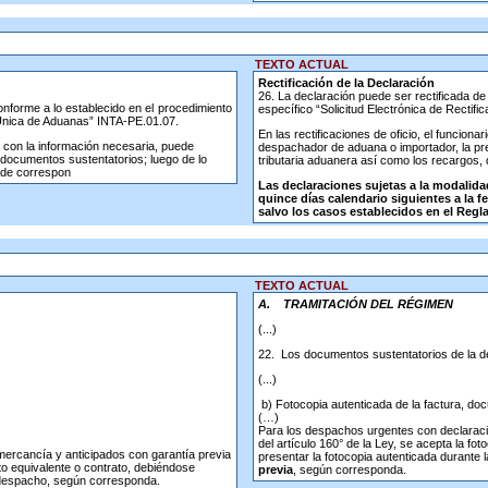
TEXTO ACTUAL
Rectificación de la Declaración
26. La declaración puede ser rectificada de 
onforme a lo establecido en el procedimiento
específico “Solicitud Electrónica de Recti
n Única de Aduanas” INTA-PE.01.07.
En las rectificaciones de oficio, el funcion
 con la información necesaria, puede
despachador de aduana o importador, la pre
 documentos sustentatorios; luego de lo
tributaria aduanera así como los recargos,
, de correspon
Las declaraciones sujetas a la modalida
quince días calendario siguientes a la f
salvo los casos establecidos en el Regl
TEXTO ACTUAL
A.
TRAMITACIÓN DEL RÉGIMEN
(...)
22. Los documentos sustentatorios de la d
(...)
b) Fotocopia autenticada de la factura, doc
(…)
Para los despachos urgentes con declaració
del artículo 160° de la Ley, se acepta la fo
mercancía y anticipados con garantía previa
presentar la fotocopia autenticada durante l
nto equivalente o contrato, debiéndose
previa
, según corresponda.
l despacho, según corresponda.