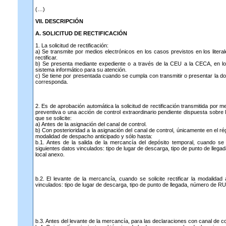
(…)
VII. DESCRIPCIÓN
A. SOLICITUD DE RECTIFICACIÓN
1. La solicitud de rectificación:
a) Se transmite por medios electrónicos en los casos previstos en los litera
rectificar.
b) Se presenta mediante expediente o a través de la CEU a la CECA, en l
sistema informático para su atención.
c) Se tiene por presentada cuando se cumpla con transmitir o presentar la do
corresponda.
2. Es de aprobación automática la solicitud de rectificación transmitida por
preventiva o una acción de control extraordinario pendiente dispuesta sobre
que se solicite:
a) Antes de la asignación del canal de control.
b) Con posterioridad a la asignación del canal de control, únicamente en el 
modalidad de despacho anticipado y sólo hasta:
b.1. Antes de la salida de la mercancía del depósito temporal, cuando se so
siguientes datos vinculados: tipo de lugar de descarga, tipo de punto de lleg
local anexo.
b.2. El levante de la mercancía, cuando se solicite rectificar la modalidad
vinculados: tipo de lugar de descarga, tipo de punto de llegada, número de RU
b.3. Antes del levante de la mercancía, para las declaraciones con canal de co