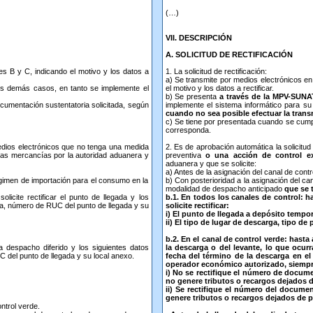
(…)
VII. DESCRIPCIÓN
A. SOLICITUD DE RECTIFICACIÓN
les B y C, indicando el motivo y los datos a
1. La solicitud de rectificación:
a) Se transmite por medios electrónicos en
os demás casos, en tanto se implemente el
el motivo y los datos a rectificar.
b) Se presenta
a través de la MPV-SUNAT 
cumentación sustentatoria solicitada, según
implemente el sistema informático para s
cuando no sea posible efectuar la trans
c) Se tiene por presentada cuando se cumpl
corresponda.
 medios electrónicos que no tenga una medida
2. Es de aprobación automática la solicitud
 las mercancías por la autoridad aduanera y
preventiva
o una acción de control ex
aduanera y que se solicite:
a) Antes de la asignación del canal de contr
régimen de importación para el consumo en la
b) Con posterioridad a la asignación del ca
modalidad de despacho anticipado
que se 
licite rectificar el punto de llegada y los
b.1. En todos los canales de control: h
ada, número de RUC del punto de llegada y su
solicite rectificar:
i) El punto de llegada a depósito tempor
ii) El tipo de lugar de descarga, tipo d
b.2. En el canal de control verde: hasta
 a despacho diferido y los siguientes datos
la descarga o del levante, lo que ocurr
C del punto de llegada y su local anexo.
fecha del término de la descarga en e
operador económico autorizado, siempr
i) No se rectifique el número de documen
no genere tributos o recargos dejados d
ii) Se rectifique el número del docume
genere tributos o recargos dejados de 
ntrol verde.