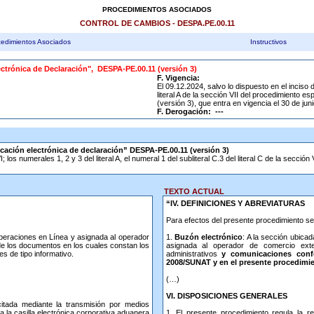
PROCEDIMIENTOS ASOCIADOS
CONTROL DE CAMBIOS - DESPA.PE.00.11
edimientos Asociados
Instructivos
ectrónica de Declaración", DESPA-PE.00.11 (versión 3)
F. Vigencia:
El 09.12.2024, salvo lo dispuesto en el inciso d
literal A de la sección VII del procedimiento e
(versión 3), que entra en vigencia el 30 de jun
F. Derogación: ---
ficación electrónica de declaración” DESPA-PE.00.11 (versión 3)
 los numerales 1, 2 y 3 del literal A, el numeral 1 del subliteral C.3 del literal C de la sección
TEXTO ACTUAL
“IV. DEFINICIONES Y ABREVIATURAS
Para efectos del presente procedimiento se
peraciones en Línea y asignada al operador
1.
Buzón electrónico
: A la sección ubica
 de los documentos en los cuales constan los
asignada al operador de comercio exter
s de tipo informativo.
administrativos
y comunicaciones conf
2008/SUNAT y en el presente procedimie
(…)
VI. DISPOSICIONES GENERALES
icitada mediante la transmisión por medios
a la casilla electrónica corporativa aduanera
1. El presente procedimiento regula la re