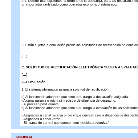
b.4. Quince días siguientes al término de la descarga, para las declaracion
un importador certificado como operador económico autorizado.
3. Están sujetas a evaluación previa las solicitudes de rectificación no consi
(…)
C. SOLICITUD DE RECTIFICACIÓN ELECTRÓNICA SUJETA A EVALUAC
(…)
C.3 Evaluación
1. El sistema informático asigna la solicitud de rectificación:
a) Al funcionario aduanero que tiene a su cargo la declaración asignada:
- A canal naranja o rojo y sin registro de diligencia de despacho.
- Al proceso post levante.
b) Al funcionario aduanero que tiene a su cargo la evaluación de las solicitudes
- Asignadas a canal naranja o rojo y que cuentan con la diligencia de despach
- Asignadas a canal verde.
- Sin canal de control que cuenten con medida preventiva.”
NUMERAL