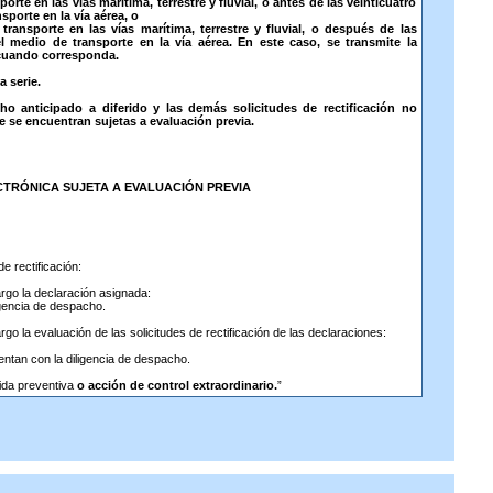
orte en las vías marítima, terrestre y fluvial, o antes de las veinticuatro
sporte en la vía aérea, o
ransporte en las vías marítima, terrestre y fluvial, o después de las
el medio de transporte en la vía aérea. En este caso, se transmite la
 cuando corresponda.
a serie.
o anticipado a diferido y las demás solicitudes de rectificación no
 se encuentran sujetas a evaluación previa.
ECTRÓNICA SUJETA A EVALUACIÓN PREVIA
de rectificación:
argo la declaración asignada:
ligencia de despacho.
rgo la evaluación de las solicitudes de rectificación de las declaraciones:
entan con la diligencia de despacho.
ida preventiva
o acción de control extraordinario.
”