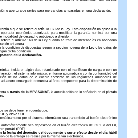
ación o apertura de series para mercancías amparadas en una declaración.
antía a que se refiere el artículo 160 de la Ley. Esta disposición no aplica a la
 el operador económico autorizado para modificar la garantía nominal por una
e modalidad de despacho anticipado a diferido.
e refiere el artículo 160 de la Ley cuando se trate de mercancías en abandono
inación aduanera.
 la condición de dispuestas según la sección novena de la Ley o los datos de
ngan dicha condición.
atario de la declaración.
ctrónica incida en algún dato relacionado con el manifiesto de carga o con un
aración, el sistema informático, en forma automática o con la conformidad del
mación de los datos de la cuenta corriente de los regímenes aduaneros de
io aduanero encargado comunica al área competente para la determinación de
enta
a través de la MPV-SUNAT,
la actualización de lo señalado en el párrafo
ro.
icos se debe tener en cuenta que:
RUC y clave SOL.
tomáticamente por el sistema informático sea transmitido al buzón electrónico
e automáticamente sea depositado en el buzón electrónico del OCE o del OI,
o portátil (PDF).
n la fecha del depósito del documento y surte efecto desde el día hábil
ón de la entrega se realiza por la misma vía electrónica.