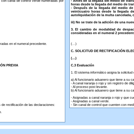
es con canal de control verde numeradas por
- Antes de la llegada del medio de transp
horas desde la llegada del medio de tran
- Después de la llegada del medio de t
veinticuatro horas desde la llegada d
autoliquidación de la multa cancelada,
iii) No se trate de la adición de una nuev
3. El cambio de modalidad de despach
consideradas en el numeral 2 precedente
deradas en el numeral precedente.
(…)
C. SOLICITUD DE RECTIFICACIÓN EL
(…)
IÓN PREVIA
C.3 Evaluación
1. El sistema informático asigna la solicitud 
a) Al funcionario aduanero que tiene a su c
- A canal naranja o rojo y sin registro de di
- Al proceso post levante.
b) Al funcionario aduanero que tiene a su ca
- Asignadas a canal naranja o rojo y que cu
- Asignadas a canal verde.
 de rectificación de las declaraciones:
- Sin canal de control que cuenten con med
o.