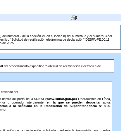
) del numeral 2 de la sección VI, en el inciso b) del numeral 2 y el numeral 3 del
specifico “Solicitud de rectificación electrónica de declaración” DESPA-PE.00.11
io de 2025.
 VII del procedimiento específico “Solicitud de rectificación electrónica de
 entiende por:
da dentro del portal de la SUNAT
(www.sunat.gob.pe)
Operaciones en Línea,
ior u operador interviniente,
en la que se pueden depositar
actos
orme a lo señalado en la Resolución de Superintendencia N° 014-
nto.
ctificación de la declaración solicitada mediante la transmisión por medios