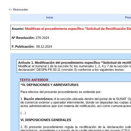
<-- Retroceder
Inicio
Proc
.
:
Asunto
Modifican el procedimiento específico "Solicitud de Rectificación El
Nº Resolución:
276-2024
F. Publicación:
08.12.2024
Artículo 1. Modificación del procedimiento específico “Solicitud de recti
Modificar el numeral 1 de la sección IV, los numerales 1, 2, 4 y 7 de la sección VI;
declaración” DESPA-PE.00.11 (versión 3) conforme a los siguientes textos:
TEXTO ANTERIOR
“IV. DEFINICIONES Y ABREVIATURAS
Para efectos del presente procedimiento se entiende por:
1.
Buzón electrónico:
A la sección ubicada dentro del portal de la SUNAT O
de comercio exterior u operador interviniente, donde se depositan las copias
actos administrativos que son materia de notificación, así como comunicacione
(…)
VI. DISPOSICIONES GENERALES
1. El presente procedimiento regula la rectificación de la declaración sol
electrónicos, expediente o a través de la casilla electrónica del usuario (CEU) 