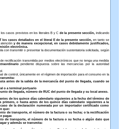
 los casos previstos en los literales B y C
de la presente sección,
indicando
los casos detallados en el literal E de la presente sección,
en tanto se
u atención
y de manera excepcional, en casos debidamente justificados,
misión electrónica.
a con transmitir o presentar la documentación sustentatoria solicitada, según
 de rectificación transmitida por medios electrónicos que no tenga una medida
traordinario
pendiente dispuesta sobre las mercancías por la autoridad
ol.
nal de control, únicamente en el régimen de importación para el consumo en la
transmita:
asta antes de la salida de la mercancía del punto de llegada, cuando se
al o a terminal portuario
e punto de llegada, número de RUC del punto de llegada y su local anexo.
 antes de los quince días calendario siguientes a la fecha del término de
a primero, o hasta antes de los quince días calendario siguientes a la
l caso de la declaración numerada por un importador certificado como
e que:
to de transporte, el número de la factura o su fecha; o la rectificación
e pagar.
nto de transporte, el número de la factura o su fecha o algún dato que
pagar y además se transmita: