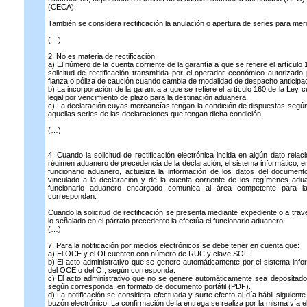
(CECA).
También se considera rectificación la anulación o apertura de series para m
(…)
2. No es materia de rectificación:
a) El número de la cuenta corriente de la garantía a que se refiere el artículo 
solicitud de rectificación transmitida por el operador económico autorizado
fianza o póliza de caución cuando cambia de modalidad de despacho anticipado
b) La incorporación de la garantía a que se refiere el artículo 160 de la Le
legal por vencimiento de plazo para la destinación aduanera.
c) La declaración cuyas mercancías tengan la condición de dispuestas según
aquellas series de las declaraciones que tengan dicha condición.
(…)
4. Cuando la solicitud de rectificación electrónica incida en algún dato rel
régimen aduanero de precedencia de la declaración, el sistema informático, e
funcionario aduanero, actualiza la información de los datos del document
vinculado a la declaración y de la cuenta corriente de los regímenes adu
funcionario aduanero encargado comunica al área competente para la
correspondan.
Cuando la solicitud de rectificación se presenta mediante expediente o a tra
lo señalado en el párrafo precedente la efectúa el funcionario aduanero.
(…)
7. Para la notificación por medios electrónicos se debe tener en cuenta que:
a) El OCE y el OI cuenten con número de RUC y clave SOL.
b) El acto administrativo que se genere automáticamente por el sistema infor
del OCE o del OI, según corresponda.
c) El acto administrativo que no se genere automáticamente sea depositado
según corresponda, en formato de documento portátil (PDF).
d) La notificación se considera efectuada y surte efecto al día hábil siguient
buzón electrónico. La confirmación de la entrega se realiza por la misma vía e