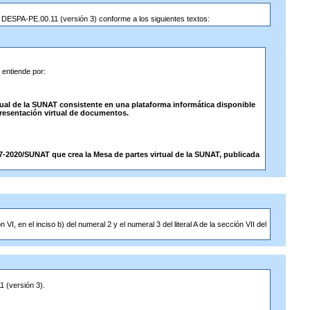
ón” DESPA-PE.00.11 (versión 3) conforme a los siguientes textos:
 entiende por:
ual de la SUNAT consistente en una plataforma informática disponible
 presentación virtual de documentos.
7-2020/SUNAT que crea la Mesa de partes virtual de la SUNAT, publicada
 VI, en el inciso b) del numeral 2 y el numeral 3 del literal A de la sección VII del
1 (versión 3).