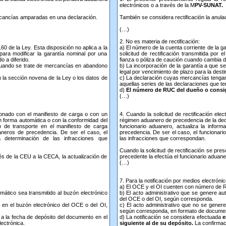
electrónicos o a través de la M
PV-SUNAT.
ercancías amparadas en una declaración.
También se considera rectificación la anul
(…)
2. No es materia de rectificación:
160 de la Ley. Esta disposición no aplica a la
a) El número de la cuenta corriente de la gar
 para modificar la garantía nominal por una
solicitud de rectificación transmitida por
 a diferido.
fianza o póliza de caución cuando cambia d
y cuando se trate de mercancías en abandono
b) La incorporación de la garantía a que s
legal por vencimiento de plazo para la dest
 la sección novena de la Ley o los datos de
c) La declaración cuyas mercancías tengan
aquellas series de las declaraciones que te
d)
El número de RUC del dueño o consign
(…)
acionado con el manifiesto de carga o con un
4. Cuando la solicitud de rectificación ele
n forma automática o con la conformidad del
régimen aduanero de precedencia de la decl
o de transporte en el manifiesto de carga
funcionario aduanero, actualiza la infor
aneros de precedencia. De ser el caso, el
precedencia. De ser el caso, el funcionar
 determinación de las infracciones que
las infracciones que correspondan.
Cuando la solicitud de rectificación se pres
vés de la CEU a la CECA, la actualización de
precedente la efectúa el funcionario aduane
(…)
7. Para la notificación por medios electrón
a) El OCE y el OI cuenten con número de 
mático sea transmitido al buzón electrónico
b) El acto administrativo que se genere au
del OCE o del OI, según corresponda.
 en el buzón electrónico del OCE o del OI,
c) El acto administrativo que no se gener
según corresponda, en formato de document
e a la fecha de depósito del documento en el
d) La notificación se considera efectuada
e
lectrónica.
siguiente al de su depósito.
La confirmaci