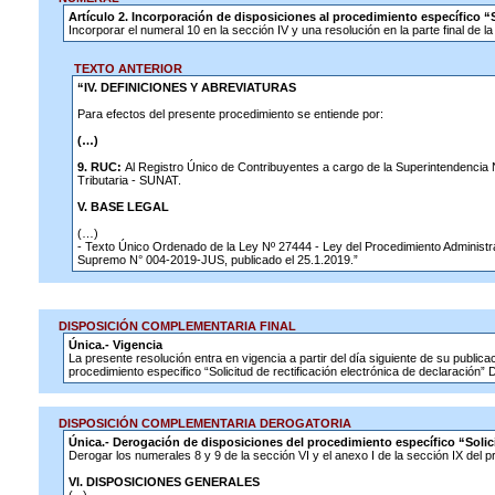
Artículo 2. Incorporación de disposiciones al procedimiento específico “S
Incorporar el numeral 10 en la sección IV y una resolución en la parte final de 
TEXTO ANTERIOR
“IV. DEFINICIONES Y ABREVIATURAS
Para efectos del presente procedimiento se entiende por:
(…)
9. RUC:
Al Registro Único de Contribuyentes a cargo de la Superintendencia
Tributaria - SUNAT.
V. BASE LEGAL
(…)
- Texto Único Ordenado de la Ley Nº 27444 - Ley del Procedimiento Administr
Supremo N° 004-2019-JUS, publicado el 25.1.2019.”
DISPOSICIÓN COMPLEMENTARIA FINAL
Única.- Vigencia
La presente resolución entra en vigencia a partir del día siguiente de su publicació
procedimiento especifico “Solicitud de rectificación electrónica de declaración”
DISPOSICIÓN COMPLEMENTARIA DEROGATORIA
Única.- Derogación de disposiciones del procedimiento específico “Solici
Derogar los numerales 8 y 9 de la sección VI y el anexo I de la sección IX del p
VI. DISPOSICIONES GENERALES