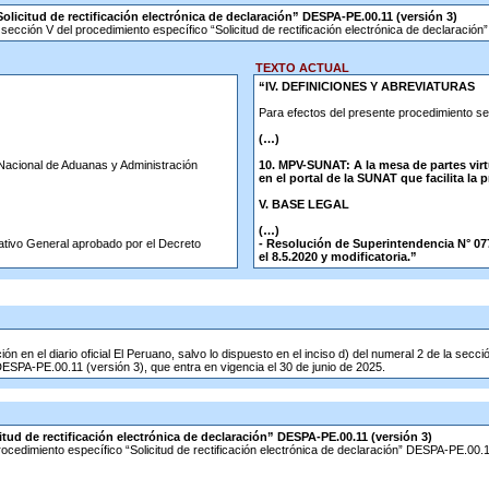
olicitud de rectificación electrónica de declaración” DESPA-PE.00.11 (versión 3)
la sección V del procedimiento específico “Solicitud de rectificación electrónica de declaraci
TEXTO ACTUAL
“IV. DEFINICIONES Y ABREVIATURAS
Para efectos del presente procedimiento se
(…)
 Nacional de Aduanas y Administración
10. MPV-SUNAT: A la mesa de partes virt
en el portal de la SUNAT que facilita la
V. BASE LEGAL
(…)
ativo General aprobado por el Decreto
- Resolución de Superintendencia N° 07
el 8.5.2020 y modificatoria.”
n en el diario oficial El Peruano, salvo lo dispuesto en el inciso d) del numeral 2 de la sección
 DESPA-PE.00.11 (versión 3), que entra en vigencia el 30 de junio de 2025.
tud de rectificación electrónica de declaración” DESPA-PE.00.11 (versión 3)
rocedimiento específico “Solicitud de rectificación electrónica de declaración” DESPA-PE.00.1