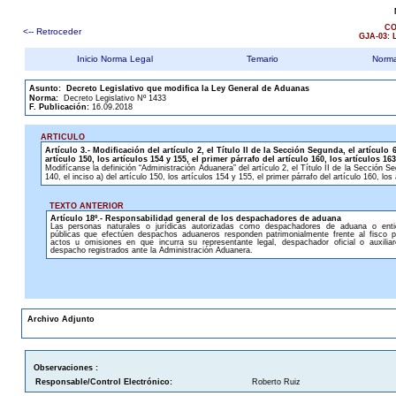
CO
<-- Retroceder
GJA-03:
Inicio Norma Legal
Temario
Norma
.
Asunto
:
Decreto Legislativo que modifica la Ley General de Aduanas
Norma:
Decreto Legislativo Nº 1433
F. Publicación:
16.09.2018
ARTICULO
Artículo 3.- Modificación del artículo 2, el Título II de la Sección Segunda, el artículo 61,
artículo 150, los artículos 154 y 155, el primer párrafo del artículo 160, los artículos 16
Modifícanse la definición “Administración Aduanera” del artículo 2, el Título II de la Sección Segu
140, el inciso a) del artículo 150, los artículos 154 y 155, el primer párrafo del artículo 160, l
TEXTO ANTERIOR
Artículo 18º.- Responsabilidad general de los despachadores de aduana
Las personas naturales o jurídicas autorizadas como despachadores de aduana o ent
públicas que efectúen despachos aduaneros responden patrimonialmente frente al fisco p
actos u omisiones en que incurra su representante legal, despachador oficial o auxilia
despacho registrados ante la Administración Aduanera.
Archivo Adjunto
Observaciones :
Responsable/Control Electrónico:
Roberto Ruiz