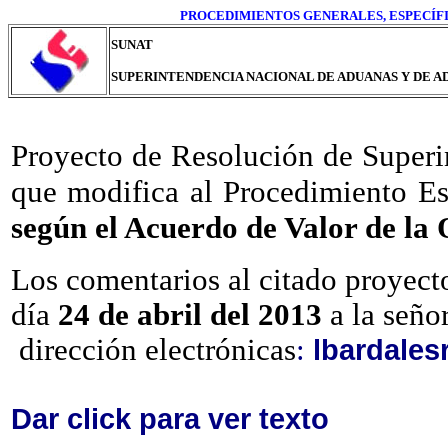
PROCEDIMIENTOS GENERALES, ESPECÍFI
SUNAT
SUPERINTENDENCIA NACIONAL DE ADUANAS Y DE A
Proyecto de Resolución de Super
que modifica al Procedimiento E
según el Acuerdo de Valor de l
Los comentarios al citado proyec
día
24 de abril del 2013
a la seño
dirección electrónicas
:
lbardales
Dar click para ver texto