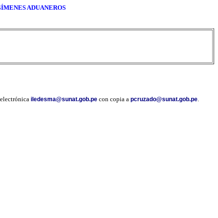
EGÍMENES ADUANEROS
 electrónica
con copia a
.
iledesma@sunat.gob.pe
pcruzado@sunat.gob.pe