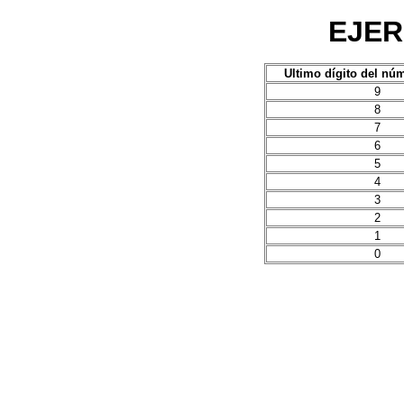
EJER
Ultimo dígito del nú
9
8
7
6
5
4
3
2
1
0