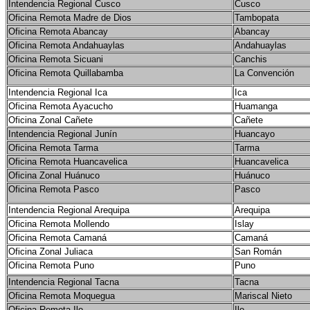
Intendencia Regional Cusco
Cusco
Oficina Remota Madre de Dios
Tambopata
Oficina Remota Abancay
Abancay
Oficina Remota Andahuaylas
Andahuaylas
Oficina Remota Sicuani
Canchis
Oficina Remota Quillabamba
La Convención
Intendencia Regional Ica
Ica
Oficina Remota Ayacucho
Huamanga
Oficina Zonal Cañete
Cañete
Intendencia Regional Junín
Huancayo
Oficina Remota Tarma
Tarma
Oficina Remota Huancavelica
Huancavelica
Oficina Zonal Huánuco
Huánuco
Oficina Remota Pasco
Pasco
Intendencia Regional Arequipa
Arequipa
Oficina Remota Mollendo
Islay
Oficina Remota Camaná
Camaná
Oficina Zonal Juliaca
San Román
Oficina Remota Puno
Puno
Intendencia Regional Tacna
Tacna
Oficina Remota Moquegua
Mariscal Nieto
Oficina Remota Ilo
Ilo