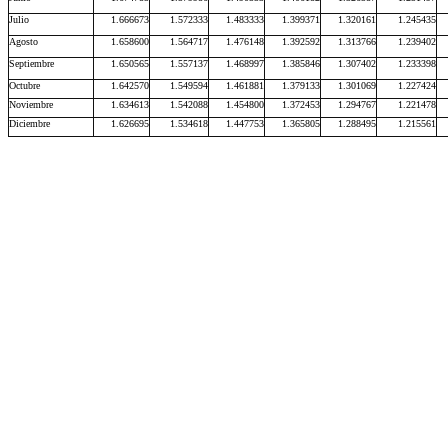
Julio
1.666673
1.572333
1.483333
1.399371
1.320161
1.245435
Agosto
1.658600
1.564717
1.476148
1.392592
1.313766
1.239402
Septiembre
1.650565
1.557137
1.468997
1.385846
1.307402
1.233398
Octubre
1.642570
1.549594
1.461881
1.379133
1.301069
1.227424
Noviembre
1.634613
1.542088
1.454800
1.372453
1.294767
1.221478
Diciembre
1.626695
1.534618
1.447753
1.365805
1.288495
1.215561