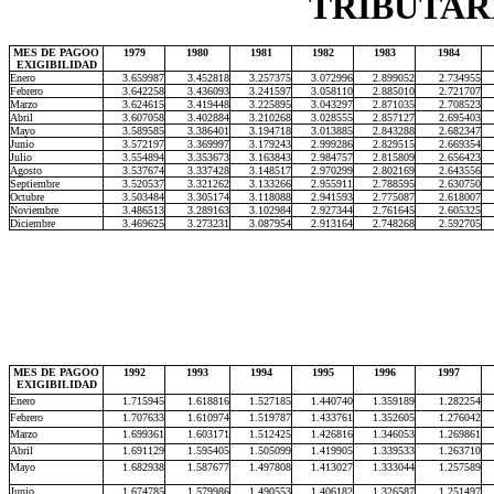
TRIBUTARI
MES DE PAGOO
1979
1980
1981
1982
1983
1984
EXIGIBILIDAD
Enero
3.659987
3.452818
3.257375
3.072996
2.899052
2.734955
Febrero
3.642258
3.436093
3.241597
3.058110
2.885010
2.721707
Marzo
3.624615
3.419448
3.225895
3.043297
2.871035
2.708523
Abril
3.607058
3.402884
3.210268
3.028555
2.857127
2.695403
Mayo
3.589585
3.386401
3.194718
3.013885
2.843288
2.682347
Junio
3.572197
3.369997
3.179243
2.999286
2.829515
2.669354
Julio
3.554894
3.353673
3.163843
2.984757
2.815809
2.656423
Agosto
3.537674
3.337428
3.148517
2.970299
2.802169
2.643556
Septiembre
3.520537
3.321262
3.133266
2.955911
2.788595
2.630750
Octubre
3.503484
3.305174
3.118088
2.941593
2.775087
2.618007
Noviembre
3.486513
3.289163
3.102984
2.927344
2.761645
2.605325
Diciembre
3.469625
3.273231
3.087954
2.913164
2.748268
2.592705
MES DE PAGOO
1992
1993
1994
1995
1996
1997
EXIGIBILIDAD
Enero
1.715945
1.618816
1.527185
1.440740
1.359189
1.282254
Febrero
1.707633
1.610974
1.519787
1.433761
1.352605
1.276042
Marzo
1.699361
1.603171
1.512425
1.426816
1.346053
1.269861
Abril
1.691129
1.595405
1.505099
1.419905
1.339533
1.263710
Mayo
1.682938
1.587677
1.497808
1.413027
1.333044
1.257589
Junio
1.674785
1.579986
1.490553
1.406182
1.326587
1.251497