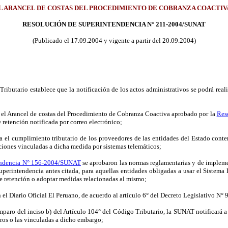
L ARANCEL DE COSTAS DEL PROCEDIMIENTO DE COBRANZA COACTIVA
RESOLUCIÓN DE SUPERINTENDENCIA N° 211-2004/SUNAT
(Publicado el 17.09.2004 y vigente a partir del 20.09.2004)
butario establece que la notificación de los actos administrativos se podrá reali
 el Arancel de costas del Procedimiento de Cobranza Coactiva aprobado por la
Res
 retención notificada por correo electrónico;
 el cumplimiento tributario de los proveedores de las entidades del Estado conte
ciones vinculadas a dicha medida por sistemas telemáticos;
endencia N° 156-2004/SUNAT
se aprobaron las normas reglamentarias y de impleme
uperintendencia antes citada, para aquellas entidades obligadas a usar el Sistem
de retención o adoptar medidas relacionadas al mismo;
el Diario Oficial El Peruano, de acuerdo al artículo 6° del Decreto Legislativo N° 9
amparo del inciso b) del Artículo 104° del Código Tributario, la SUNAT notificará
ros o las vinculadas a dicho embargo;