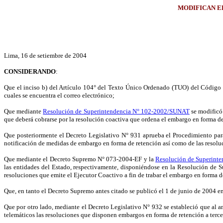
MODIFICAN E
Lima, 16 de setiembre de 2004
CONSIDERANDO
:
Que el inciso b) del Artículo 104° del Texto Único Ordenado (TUO) del Código Tri
cuales se encuentra el correo electrónico;
Que mediante
Resolución de Superintendencia N° 102-2002/SUNAT
se modificó
que deberá cobrarse por la resolución coactiva que ordena el embargo en forma de
Que posteriormente el Decreto Legislativo N° 931 aprueba el Procedimiento para
notificación de medidas de embargo en forma de retención así como de las resolu
Que mediante el Decreto Supremo N° 073-2004-EF y la
Resolución de Superint
las entidades del Estado, respectivamente, disponiéndose en la Resolución de S
resoluciones que emite el Ejecutor Coactivo a fin de trabar el embargo en forma 
Que, en tanto el Decreto Supremo antes citado se publicó el 1 de junio de 2004 en 
Que por otro lado, mediante el Decreto Legislativo N° 932 se estableció que al 
telemáticos las resoluciones que disponen embargos en forma de retención a terce