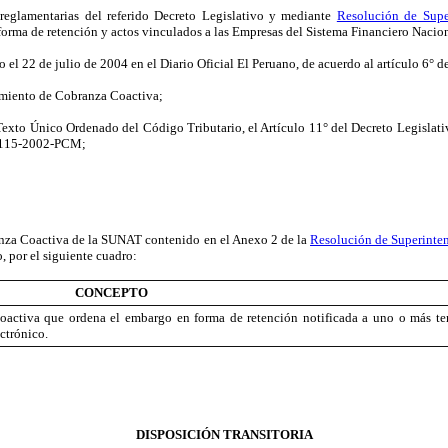
eglamentarias del referido Decreto Legislativo y mediante
Resolución de Sup
orma de retención y actos vinculados a las Empresas del Sistema Financiero Nacio
 el 22 de julio de 2004 en el Diario Oficial El Peruano, de acuerdo al artículo 6° d
dimiento de Cobranza Coactiva;
 Texto Único Ordenado del Código Tributario, el Artículo 11° del Decreto Legislat
° 115-2002-PCM;
anza Coactiva de la SUNAT contenido en el Anexo 2 de la
Resolución de Superint
, por el siguiente cuadro:
CONCEPTO
coactiva que ordena el embargo en forma de retención notificada a uno o más te
ctrónico.
DISPOSICIÓN TRANSITORIA