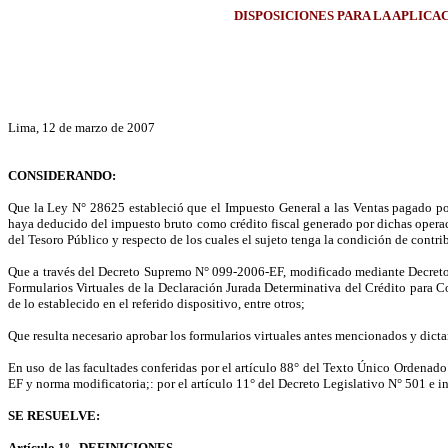
DISPOSICIONES PARA LA APLICA
Lima, 12 de marzo de 2007
CONSIDERANDO:
Que la Ley N° 28625 estableció que el Impuesto General a las Ventas pagado po
haya deducido del impuesto bruto como crédito fiscal generado por dichas operaci
del Tesoro Público y respecto de los cuales el sujeto tenga la condición de contr
Que a través del Decreto Supremo N° 099-2006-EF, modificado mediante Decreto 
Formularios Virtuales de la Declaración Jurada Determinativa del Crédito para C
de lo establecido en el referido dispositivo, entre otros;
Que resulta necesario aprobar los formularios virtuales antes mencionados y dicta
En uso de las facultades conferidas por el artículo 88° del Texto Único Ordenad
EF y norma modificatoria;: por el artículo 11° del Decreto Legislativo N° 501 
SE RESUELVE:
Artículo 1º.- DEFINICIONES