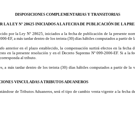
DISPOSICIONES COMPLEMENTARIAS Y TRANSITORIAS
 LA LEY N° 28625 INICIADOS A LA FECHA DE PUBLICACIÓN DE LA P
lecido por la Ley N° 28625, iniciados a la fecha de publicación de la presente no
06-EF, a más tardar dentro de los treinta (30) días hábiles computados a partir de l
rrafo anterior en el plazo establecido, la compensación surtirá efectos en la fech
to en la presente resolución y en el Decreto Supremo N° 099-2006-EF. Si a la fec
corresponda al tributo.
s, a más tardar dentro de los treinta (30) días hábiles computados a partir de la 
ACIONES VINCULADAS A TRIBUTOS ADUANEROS
tratándose de Tributos Aduaneros, será el tipo de cambio venta vigente a la fecha