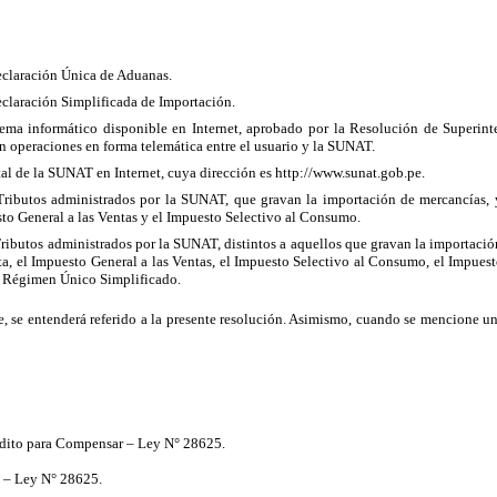
eclaración Única de Aduanas.
eclaración Simplificada de Importación.
tema informático disponible en Internet, aprobado por la Resolución de Superi
en operaciones en forma telemática entre el usuario y la SUNAT.
tal de la SUNAT en Internet, cuya dirección es http://www.sunat.gob.pe.
Tributos administrados por la SUNAT, que gravan la importación de mercancías, y
to General a las
Ventas y el Impuesto Selectivo al Consumo.
Tributos administrados por la SUNAT, distintos a aquellos que gravan la importaci
ta, el Impuesto General a las Ventas, el Impuesto Selectivo al Consumo, el Impuest
Régimen Único Simplificado.
e, se entenderá referido a la presente resolución. Asimismo, cuando se mencione un 
rédito para Compensar – Ley N° 28625.
 – Ley N° 28625.