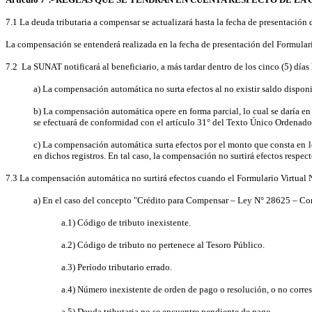
7.1 La deuda tributaria a compensar se actualizará hasta la fecha de presentación
La compensación se entenderá realizada en la fecha de presentación del Formulario
7.2 La SUNAT notificará al beneficiario, a más tardar
dentro de los cinco (5) días
a) La compensación automática no surta efectos al no existir saldo dispo
b) La compensación automática opere en forma parcial, lo cual se daría en
se efectuará de conformidad con el artículo 31° del Texto Único Ordena
c) La compensación automática surta efectos por el monto que consta en l
en dichos registros. En tal caso, la compensación no surtirá efectos respect
7.3 La compensación automática no surtirá efectos cuando el Formulario Virtual 
a) En el caso del concepto "Crédito para Compensar – Ley N° 28625 – Con
a.1) Código de tributo inexistente.
a.2) Código de tributo no pertenece al Tesoro Público.
a.3) Período tributario
errado.
a.4) Número inexistente de orden de pago o resolución, o no corres
a.5) Deuda tributaria no se encuentre pendiente de pago.