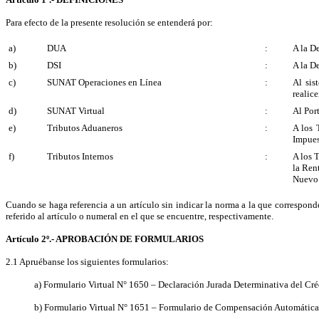
Para efecto de la presente resolución se entenderá por:
a)
DUA
:
A la D
b)
DSI
:
A la D
c)
SUNAT Operaciones en Línea
:
Al sis
realic
d)
SUNAT Virtual
:
Al Por
e)
Tributos Aduaneros
:
A los 
Impues
f)
Tributos Internos
:
A los 
la Ren
Nuevo 
Cuando se haga referencia a un artículo sin indicar la norma a la que correspond
referido al artículo o numeral en el que se encuentre, respectivamente.
Artículo 2º.- APROBACIÓN DE FORMULARIOS
2.1 Apruébanse los siguientes formularios:
a) Formulario Virtual N° 1650 – Declaración Jurada Determinativa del C
b) Formulario Virtual N° 1651 – Formulario de Compensación Automática