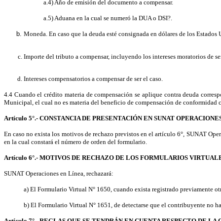
a.4) Año de emisión del documento
a compensar.
a.5) Aduana en la
cual se numeró la DUA o DSI?.
Moneda. En caso que la deuda esté consignada en dólares de los Estados U
Importe del tributo a compensar, incluyendo los intereses moratorios de ser
Intereses compensatorios a compensar de ser el caso.
4.4 Cuando el crédito materia de compensación se aplique contra deuda correspo
Municipal, el cual no es materia del beneficio de compensación de conformidad c
Artículo 5°.- CONSTANCIA DE PRESENTACIÓN EN SUNAT OPERACIONE
En caso no exista los motivos de rechazo previstos en el artículo 6°, SUNAT Ope
en la cual constará el número de orden del formulario.
Artículo 6°.- MOTIVOS DE RECHAZO DE LOS FORMULARIOS VIRTUA
SUNAT Operaciones en Línea, rechazará:
a) El Formulario Virtual N° 1650, cuando exista
registrado previamente ot
b) El Formulario Virtual N° 1651, de detectarse que el contribuyente no h
Artículo 7°.- REGLAS QUE SE TENDRÁN EN CUENTA RESPECTO DE 