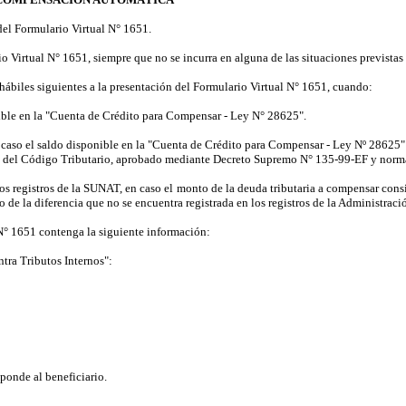
 del Formulario Virtual N° 1651.
 Virtual N° 1651, siempre que no se incurra en alguna de las situaciones previstas 
 hábiles siguientes a la presentación del Formulario Virtual N° 1651, cuando:
nible en la "Cuenta de Crédito para Compensar - Ley N° 28625".
 caso el saldo disponible en la "Cuenta de Crédito para Compensar - Ley Nº 28625" 
do del Código Tributario, aprobado mediante Decreto Supremo N° 135-99-EF y norma
os registros de la SUNAT, en caso el monto de la deuda tributaria a compensar co
o de la diferencia que no se encuentra registrada en los registros de la Administraci
N° 1651 contenga la siguiente información:
tra Tributos Internos":
ponde al beneficiario.