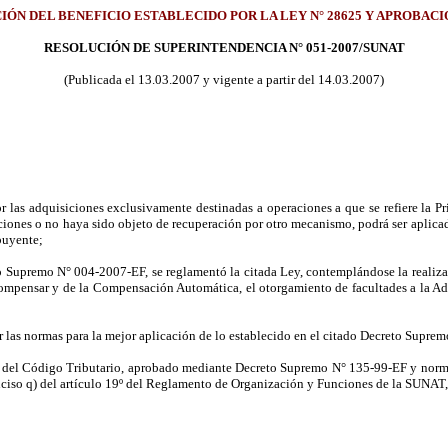
CIÓN DEL BENEFICIO ESTABLECIDO POR LA LEY N° 28625 Y APROBA
RESOLUCIÓN DE SUPERINTENDENCIA N° 051-2007/SUNAT
(Publicada el 13.03.2007 y vigente a partir del 14.03.2007)
r las adquisiciones exclusivamente destinadas a operaciones a que se refiere la 
ones o no haya sido objeto de recuperación por otro mecanismo, podrá ser aplicado
ibuyente;
Supremo N° 004-2007-EF, se reglamentó la citada Ley, contemplándose la realiza
ompensar y de la Compensación Automática, el otorgamiento de facultades a la Admi
r las normas para la mejor aplicación de lo establecido en el citado Decreto Suprem
o del Código Tributario,
aprobado mediante Decreto Supremo N° 135-99-EF y normas 
e inciso q) del artículo 19º del Reglamento de Organización y Funciones de la SU