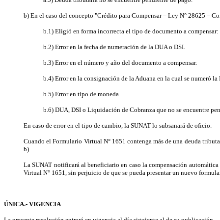
b) En el caso del concepto "Crédito para Compensar – Ley N° 28625 – Co
b.1) Eligió en forma incorrecta el tipo de documento a compensa
b.2) Error en la fecha de numeración de la DUA o DSI.
b.3) Error en el número y año del documento a compensar.
b.4) Error en la consignación de la Aduana en la cual se numeró la
b.5) Error en tipo de moneda.
b.6) DUA, DSI o Liquidación de Cobranza que no se encuentre pendi
En caso de error en el tipo de cambio, la SUNAT lo subsanará de oficio.
Cuando el Formulario Virtual N° 1651 contenga más de una deuda tributar
b).
La SUNAT notificará al beneficiario en caso la compensación automática no
Virtual N° 1651, sin perjuicio de que se pueda presentar un nuevo formula
ÚNICA.- VIGENCIA
La presente resolución entrará en vigencia al día siguiente al de su publicación.