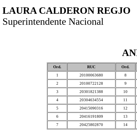
LAURA CALDERON REGJO
Superintendente Nacional
AN
Ord.
RUC
Ord.
1
20100063680
8
2
20100722128
9
3
20301821388
10
4
20304634554
11
5
20415090316
12
6
20416191809
13
7
20425802870
14