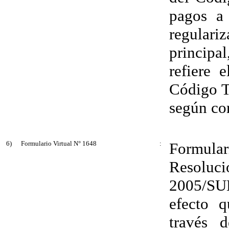
pagos a
regular
principa
refiere 
Código Tr
según co
6)
Formulario Virtual N° 1648
:
Formular
Resolu
2005/SUN
efecto q
través 