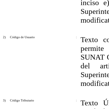
inciso e
Superin
modificat
2)
Código de Usuario
:
Texto c
permite 
SUNAT Op
del ar
Superin
modificat
3)
Código Tributario
:
Texto Ú