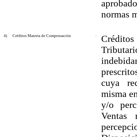
aprobad
normas m
4)
Créditos Materia de Compensación
:
Créditos 
Tributa
indebida
prescrit
cuya re
misma ent
y/o per
Ventas 
percepc