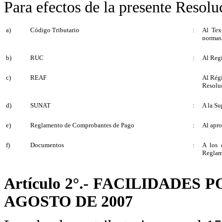
Para efectos de la presente Resolu
a)
Código Tributario
:
Al Tex
normas 
b)
RUC
:
Al Regi
c)
REAF
Al Régi
Resolu
d)
SUNAT
:
A la Su
e)
Reglamento de Comprobantes de Pago
:
Al apr
f)
Documentos
:
A los 
Reglam
Artículo 2°.- FACILIDADES
AGOSTO DE 2007