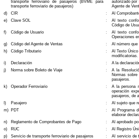
transporte ferroviario de pasajeros (BVME para
autorizado por
transporte ferroviario de pasajeros)
Agente de Vent
d)
CIR
:
Al Comprobante
e)
Clave SOL
:
Al texto conf
Código de Usua
f)
Código de Usuario
:
Al texto conf
Operaciones en
g)
Código del Agente de Ventas
:
Al número que i
h)
Código Tributario
:
Al Texto Único
modificatorias.
i)
Declaración
:
A la declaració
j)
Norma sobre Boleto de Viaje
:
A la Resoluci
Normas sobre e
pasajeros.
k)
Operador Ferroviario
:
A la persona n
operación expe
pasajeros, de 
l)
Pasajero
:
Al sujeto que r
m)
PDT
:
Al Programa de
elaborar declar
n)
Reglamento de Comprobantes de Pago
:
Al aprobado po
o)
RUC
:
Al Registro Ún
p)
Servicio de transporte ferroviario de pasajeros
:
Al servicio de 