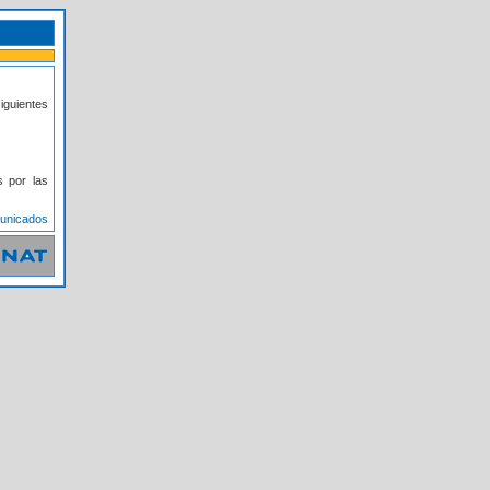
iguientes
s por las
municados