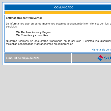
COMUNICADO
Estimada(o) contribuyente:
Le informamos que en estos momentos estamos presentando intermitencia con los s
servicios:
Mis Declaraciones y Pagos
.
Mis Trámites y consultas
Nuestros técnicos se encuentran trabajando en la solución. Pedimos las disculpa
molestias ocasionadas y agradecemos su comprensión
Historial de co
Lima, 08 de mayo de 2026