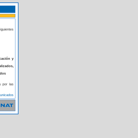
iguientes
cación y
lizados,
ados
s por las
municados