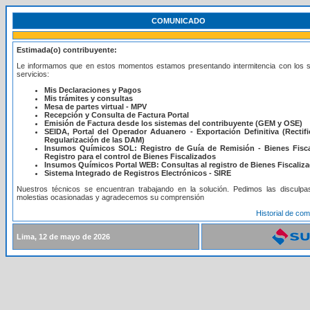
COMUNICADO
Estimada(o) contribuyente:
Le informamos que en estos momentos estamos presentando intermitencia con los s
servicios:
Mis Declaraciones y Pagos
Mis trámites y consultas
Mesa de partes virtual - MPV
Recepción y Consulta de Factura Portal
Emisión de Factura desde los sistemas del contribuyente (GEM y OSE)
SEIDA, Portal del Operador Aduanero - Exportación Definitiva (Rectifi
Regularización de las DAM)
Insumos Químicos SOL: Registro de Guía de Remisión - Bienes Fisca
Registro para el control de Bienes Fiscalizados
Insumos Químicos Portal WEB: Consultas al registro de Bienes Fiscaliz
Sistema Integrado de Registros Electrónicos - SIRE
Nuestros técnicos se encuentran trabajando en la solución. Pedimos las disculpa
molestias ocasionadas y agradecemos su comprensión
Historial de co
Lima, 12 de mayo de 2026