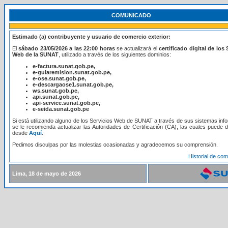
COMUNICADO
Estimado (a) contribuyente y usuario de comercio exterior:
El
sábado 23/05/2026 a las 22:00 horas
se actualizará el
certificado digital de los 
Web de la SUNAT
, utilizado a través de los siguientes dominios:
e-factura.sunat.gob.pe,
e-guiaremision.sunat.gob.pe,
e-ose.sunat.gob.pe,
e-descargaose1.sunat.gob.pe,
ws.sunat.gob.pe,
api.sunat.gob.pe,
api-service.sunat.gob.pe,
e-seida.sunat.gob.pe
Si está utilizando alguno de los Servicios Web de SUNAT a través de sus sistemas info
se le recomienda actualizar las Autoridades de Certificación (CA), las cuales puede 
desde
Aquí
.
Pedimos disculpas por las molestias ocasionadas y agradecemos su comprensión.
Historial de co
Lima, 18 de mayo de 2026