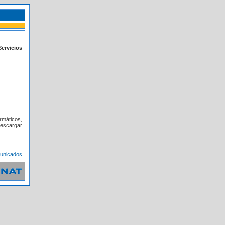
Servicios
rmáticos,
descargar
municados