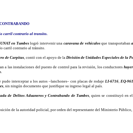
E CONTRABANDO
 carril contrario al transito.
 SUNAT en Tumbes
logró intervenir una
caravana de vehículos
que transportaban
a
 carril contrario al tránsito.
ro de Carpitas
, contó con el apoyo de la
División de Unidades Especiales de la P
 a las instalaciones del puesto de control para la revisión, los conductores
huyer
s.
se pudo interceptar a los autos –lanchones– con placas de rodaje
LI-6716
,
EQ-96
tes
, sin ningún documento que justifique su ingreso legal al país.
izada de Delitos Aduaneros y Contrabando de Tumbes
, quien se constituyó en e
sición de la autoridad policial, por orden del representante del Ministerio Público,