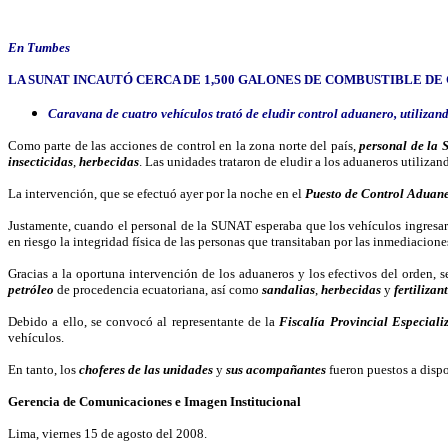
En Tumbes
LA SUNAT INCAUTÓ CERCA DE 1,500 GALONE
S DE COMBUSTIBLE D
Caravana de cuatro vehículos trató de eludir control aduanero, utilizando
Como parte de las acciones de control en la zona norte del país,
personal de la
insecticidas
,
herbecidas
. Las unidades trataron de eludir a los aduaneros utilizando
La intervención, que se efectuó ayer por la noche en el
Puesto de Control Aduane
Justamente, cuando el personal de la SUNAT esperaba que los vehículos ingresaran
en riesgo la integridad física de las personas que transitaban por las inmediacione
Gracias a la oportuna intervención de los aduaneros y los efectivos del orden, 
petróleo
de procedencia ecuatoriana, así como
sandalias
,
herbecidas
y
fertilizan
Debido a ello, se convocó al representante de la
Fiscalía Provincial Especial
vehículos.
En tanto, los
choferes de las unidades
y
sus acompañantes
fueron puestos a dispo
Gerencia de Comunicaciones e Imagen Institucional
Lima, viernes 15 de agosto del 2008.