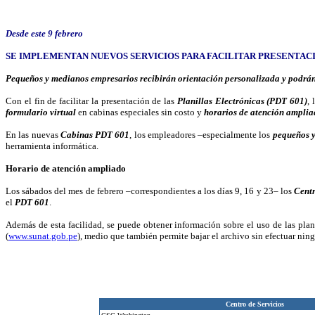
Desde este 9 febrero
SE IMPLEMENTAN NUEVOS SERVICIOS PARA FACILITAR PRESENTAC
Pequeños y medianos empresarios recibirán orientación personalizada y podrán l
Con el fin de facilitar la presentación de las
Planillas Electrónicas (PDT 601)
, 
formulario virtual
en cabinas especiales sin costo y
horarios de atención amplia
En las nuevas
Cabinas PDT 601
, los empleadores –especialmente los
pequeños 
herramienta informática.
Horario de atención ampliado
Los sábados del mes de febrero –correspondientes a los días 9, 16 y 23– los
Centr
el
PDT 601
.
Además de esta facilidad, se puede obtener información sobre el uso de las plani
(
www.sunat.gob.pe
), medio que también permite bajar el archivo sin efectuar nin
Centro de Servicios