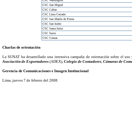
CSC Washington
CSC San Miguel
CSC Callao
CSC Lima Cercado
CSC San Martín de Porres
CSC San Isidro
CSC Santa Anita
CSC Surco
CSC Comas
Charlas de orientación
La SUNAT ha desarrollado una intensiva campaña de orientación sobre el uso y 
Asociación de Exportadores
(ADEX),
Colegio de Contadores
,
Cámaras de Come
Gerencia de Comunicaciones e Imagen Institucional
Lima, jueves 7 de febrero del 2008.