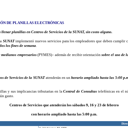
IÓN DE PLANILLAS ELECTRÓNICAS
lenar planillas en Centros de Servicios de la SUNAT, sin costo alguno.
la
SUNAT
implementó nuevos servicios para los empleadores que deben cumplir co
dos los fines de semana
.
y medianos empresarios
(PYMES)– además de recibir orientación
sobre el uso de l
os de Servicios de la SUNAT
atenderán en un
horario ampliado
hasta las 5:00 p.
llas y sus implicancias tributarias en la
Central de Consultas
telefónicas en el 
gún gasto.
Centros de Servicios que atenderán los sábados 9, 16 y 23 de febrero
con horario ampliado hasta las 5:00 p.m.
Direc