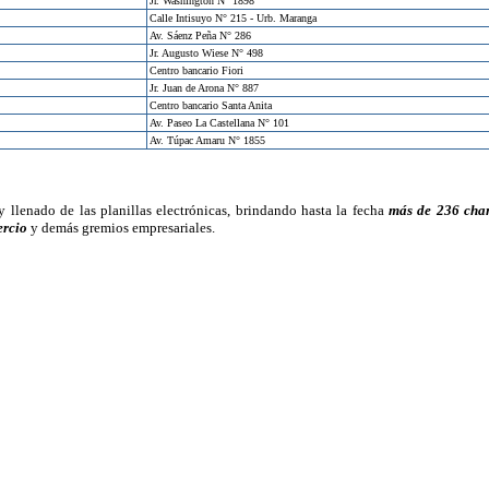
Jr. Washington N° 1898
Calle Intisuyo N° 215 - Urb. Maranga
Av. Sáenz Peña N° 286
Jr. Augusto Wiese N° 498
Centro bancario Fiori
Jr. Juan de Arona N° 887
Centro bancario Santa Anita
Av. Paseo La Castellana N° 101
Av. Túpac Amaru N° 1855
llenado de las planillas electrónicas, brindando hasta la fecha
más de 236 char
rcio
y demás gremios empresariales.