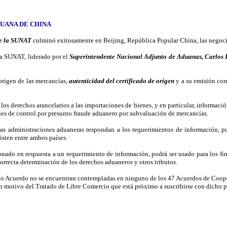
UANA DE CHINA
de la SUNAT
culminó exitosamente en Beijing, República Popular China, las negoc
la SUNAT, liderado por el
Superintendente Nacional Adjunto de Aduanas, Carlos
origen de las mercancías,
autenticidad del certificado de origen
y a su emisión cor
los derechos arancelarios a las importaciones de bienes, y en particular, informació
es de control por presunto fraude aduanero por subvaluación de mercancías.
as administraciones aduaneras respondan a los requerimientos de información, pud
xisten entre ambos países.
ado en respuesta a un requerimiento de información, podrá ser usado para los fines
correcta determinación de los derechos aduaneros y otros tributos.
do Acuerdo no se encuentran contempladas en ninguno de los 47 Acuerdos de Coopera
n motivo del Tratado de Libre Comercio que está próximo a suscribirse con dicho p