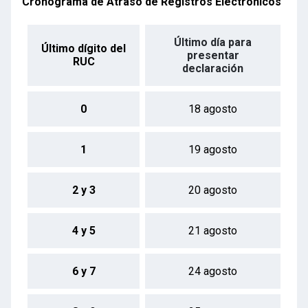
Cronograma de Atraso de Registros Electrónicos
Último día para
Último dígito del
presentar
RUC
declaración
0
18 agosto
1
19 agosto
2 y 3
20 agosto
4 y 5
21 agosto
6 y 7
24 agosto