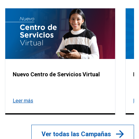
Nuevo Centro de Servicios Virtual
Pi
Leer más
Le
Ver todas las Campañas