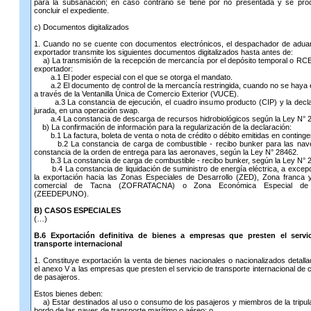
para la subsanación; en caso contrario se tiene por no presentada y se pro
concluir el expediente.
c) Documentos digitalizados
1. Cuando no se cuente con documentos electrónicos, el despachador de adua
exportador transmite los siguientes documentos digitalizados hasta antes de:
a) La transmisión de la recepción de mercancía por el depósito temporal o RCE
exportador:
a.1 El poder especial con el que se otorga el mandato.
a.2 El documento de control de la mercancía restringida, cuando no se haya 
a través de la Ventanilla Única de Comercio Exterior (VUCE).
a.3 La constancia de ejecución, el cuadro insumo producto (CIP) y la decla
jurada, en una operación swap.
a.4 La constancia de descarga de recursos hidrobiológicos según la Ley N° 
b) La confirmación de información para la regularización de la declaración:
b.1 La factura, boleta de venta o nota de crédito o débito emitidas en continge
b.2 La constancia de carga de combustible - recibo bunker para las nave
constancia de la orden de entrega para las aeronaves, según la Ley N° 28462.
b.3 La constancia de carga de combustible - recibo bunker, según la Ley N° 
b.4 La constancia de liquidación de suministro de energía eléctrica, a excep
la exportación hacia las Zonas Especiales de Desarrollo (ZED), Zona franca
comercial de Tacna (ZOFRATACNA) o Zona Económica Especial de
(ZEEDEPUNO).
B) CASOS ESPECIALES
(…)
B.6 Exportación definitiva de bienes a empresas que presten el servi
transporte internacional
1. Constituye exportación la venta de bienes nacionales o nacionalizados detall
el anexo V a las empresas que presten el servicio de transporte internacional de 
de pasajeros.
Estos bienes deben:
a) Estar destinados al uso o consumo de los pasajeros y miembros de la tripul
bordo de las naves de transporte marítimo o aéreo; o