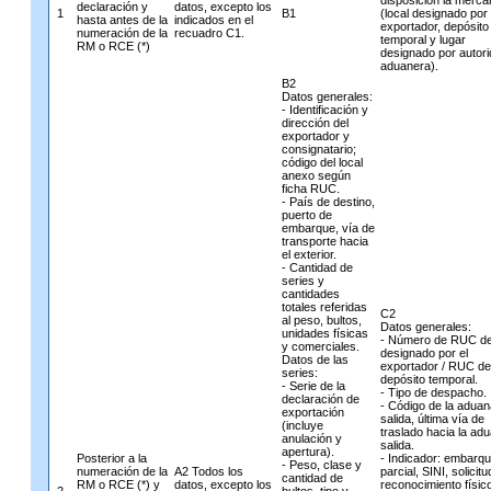
disposición la merca
declaración y
datos, excepto los
1
B1
(local designado por 
hasta antes de la
indicados en el
exportador, depósito
numeración de la
recuadro C1.
temporal y lugar
RM o RCE (*)
designado por autor
aduanera).
B2
Datos generales:
- Identificación y
dirección del
exportador y
consignatario;
código del local
anexo según
ficha RUC.
- País de destino,
puerto de
embarque, vía de
transporte hacia
el exterior.
- Cantidad de
series y
cantidades
totales referidas
C2
al peso, bultos,
Datos generales:
unidades físicas
- Número de RUC del
y comerciales.
designado por el
Datos de las
exportador / RUC de
series:
depósito temporal.
- Serie de la
- Tipo de despacho.
declaración de
- Código de la aduan
exportación
salida, última vía de
(incluye
traslado hacia la ad
anulación y
salida.
apertura).
Posterior a la
- Indicador: embarq
- Peso, clase y
numeración de la
A2 Todos los
parcial, SINI, solicit
cantidad de
RM o RCE (*) y
datos, excepto los
reconocimiento físico