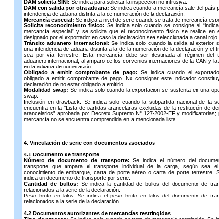
DAM solicita SINI:
Se indica para solicitar la inspección no intrusiva.
DAM con salida por otra aduana:
Se indica cuando la mercancía sale del país 
intendencia de aduana distinta a la de numeración de la declaración.
Mercancía especial:
Se indica a nivel de serie cuando se trata de mercancía espe
Solicita reconocimiento físico:
Se indica solo cuando se consigne el “indic
mercancía especial” y se solicita que el reconocimiento físico se realice en e
designado por el exportador en caso la declaración sea seleccionada a canal rojo.
Tránsito aduanero internacional:
Se indica solo cuando la salida al exterior 
una intendencia de aduana distinta a la de la numeración de la declaración y el t
sea por vía terrestre. Esta mercancía debe ser destinada al régimen del tr
aduanero internacional, al amparo de los convenios internaciones de la CAN y la
en la aduana de numeración.
Obligado a emitir comprobante de pago:
Se indica cuando el exportado
obligado a emitir comprobante de pago. No consignar este indicador constit
declaración de no estar obligado a emitirlo.
Modalidad swap:
Se indica solo cuando la exportación se sustenta en una op
swap.
Inclusión en drawback: Se indica solo cuando la subpartida nacional de la s
encuentra en la “Lista de partidas arancelarias excluidas de la restitución de d
arancelarios” aprobada por Decreto Supremo N° 127-2002-EF y modificatorias; 
mercancía no se encuentra comprendida en la mencionada lista.
4. Vinculación de serie con documentos asociados
4.1 Documento de transporte
Número de documento de transporte:
Se indica el número del docume
transporte que ampara el transporte individual de la carga, según sea el
conocimiento de embarque, carta de porte aéreo o carta de porte terrestre. 
indica un documento de transporte por serie.
Cantidad de bultos:
Se indica la cantidad de bultos del documento de tran
relacionados a la serie de la declaración.
Peso bruto en kilos: Se indica el peso bruto en kilos del documento de tra
relacionados a la serie de la declaración.
4.2 Documentos autorizantes de mercancías restringidas