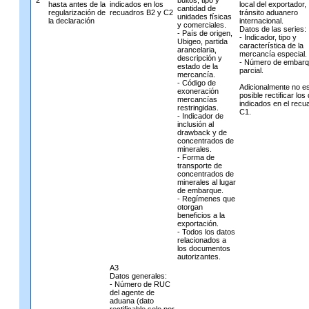
2
bultos, tipo y
hasta antes de la
indicados en los
local del exportador,
cantidad de
regularización de
recuadros B2 y C2
tránsito aduanero
unidades físicas
la declaración
internacional.
y comerciales.
Datos de las series:
- País de origen,
- Indicador, tipo y
Ubigeo, partida
característica de la
arancelaria,
mercancía especial.
descripción y
- Número de embar
estado de la
parcial.
mercancía.
- Código de
Adicionalmente no e
exoneración
posible rectificar los
mercancías
indicados en el recu
restringidas.
C1.
- Indicador de
inclusión al
drawback y de
concentrados de
minerales.
- Forma de
transporte de
concentrados de
minerales al lugar
de embarque.
- Regímenes que
otorgan
beneficios a la
exportación.
- Todos los datos
relacionados a
los documentos
autorizantes.
A3
Datos generales:
- Número de RUC
del agente de
aduana (dato