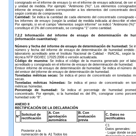
consignado en el informe de ensayo (y en el informe de ensayo adicional, de ser e
y unidad de medida. Por ejemplo: “Antimonio (%)”. Los elementos consignado
informe de ensayo deben corresponder a los elementos del concentrado decl
según contrato de compraventa.
Cantidad:
Se indica la cantidad de cada elemento del concentrado consignado 
los informes de ensayo (según la unidad de medida indicada al describir el ele
Por ejemplo, si en el campo “elementos según informe” se indicó “Antimonio (%)”
constituye el 1% del concentrado, se consigna “1” como cantidad.
7.2.2 Información del informe de ensayo de determinación de hu
(información cuantitativa):
Número y fecha del informe de ensayo de determinación de humedad:
Se in
número y fecha del informe de ensayo de determinación de humedad emitido 
laboratorio acreditado ante el Instituto Nacional de Calidad - INACAL, según l
técnica NTP ISO/IEC 17025:2006 o versión actualizada.
Código de muestra:
Se indica el código de la muestra generado por el labo
acreditado y consignado en el informe de ensayo de determinación de humedad.
Emisor informe de ensayo de determinación de humedad: Se indica el número 
del emisor del informe de ensayo de determinación de humedad.
Toneladas métricas secas:
Se indica el peso de concentrado en toneladas mé
secas.
Toneladas métricas húmedas:
Se indica el peso de concentrado en ton
métricas húmedas.
Porcentaje de humedad:
Se indica el porcentaje de humedad promed
concentrado. Por ejemplo, si la humedad es del 8%, consignar como porcent
humedad solo “8”.
ANEXO II
RECTIFICACIÓN DE LA DECLARACIÓN
A. Con
B. Con
Solicitud de
C. Datos no
N°
aprobación
evaluación
rectificación
rectificables
automática
previa
C1
Datos generales:
Posterior a la
- Lugar donde se po
numeración de la
A1 Todos los