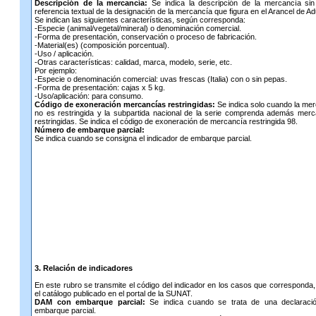
Descripción de la mercancía:
Se indica la descripción de la mercancía sin
referencia textual de la designación de la mercancía que figura en el Arancel de A
Se indican las siguientes características, según corresponda:
-Especie (animal/vegetal/mineral) o denominación comercial.
-Forma de presentación, conservación o proceso de fabricación.
-Material(es) (composición porcentual).
-Uso / aplicación.
-Otras características: calidad, marca, modelo, serie, etc.
Por ejemplo:
-Especie o denominación comercial: uvas frescas (Italia) con o sin pepas.
-Forma de presentación: cajas x 5 kg.
-Uso/aplicación: para consumo.
Código de exoneración mercancías restringidas:
Se indica solo cuando la me
no es restringida y la subpartida nacional de la serie comprenda además mer
restringidas. Se indica el código de exoneración de mercancía restringida 98.
Número de embarque parcial:
Se indica cuando se consigna el indicador de embarque parcial.
3. Relación de indicadores
En este rubro se transmite el código del indicador en los casos que corresponda
el catálogo publicado en el portal de la SUNAT.
DAM con embarque parcial:
Se indica cuando se trata de una declaraci
embarque parcial.