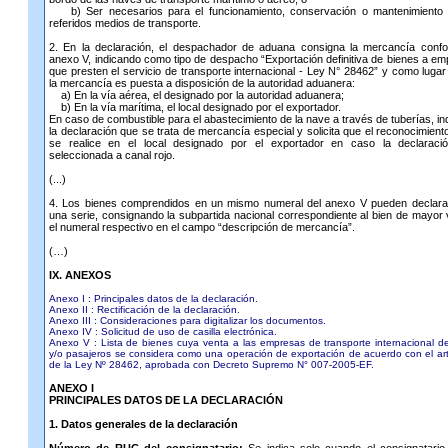
b) Ser necesarios para el funcionamiento, conservación o mantenimiento 
referidos medios de transporte.
2. En la declaración, el despachador de aduana consigna la mercancía confo
anexo V, indicando como tipo de despacho “Exportación definitiva de bienes a e
que presten el servicio de transporte internacional - Ley N° 28462” y como luga
la mercancía es puesta a disposición de la autoridad aduanera:
a) En la vía aérea, el designado por la autoridad aduanera;
b) En la vía marítima, el local designado por el exportador.
En caso de combustible para el abastecimiento de la nave a través de tuberías, in
la declaración que se trata de mercancía especial y solicita que el reconocimiento
se realice en el local designado por el exportador en caso la declaraci
seleccionada a canal rojo.
(...)
4. Los bienes comprendidos en un mismo numeral del anexo V pueden declara
una serie, consignando la subpartida nacional correspondiente al bien de mayor 
el numeral respectivo en el campo “descripción de mercancía”.
(…)
IX. ANEXOS
Anexo I : Principales datos de la declaración.
Anexo II : Rectificación de la declaración.
Anexo III : Consideraciones para digitalizar los documentos.
Anexo IV : Solicitud de uso de casilla electrónica.
Anexo V : Lista de bienes cuya venta a las empresas de transporte internacional d
y/o pasajeros se considera como una operación de exportación de acuerdo con el art
de la Ley Nº 28462, aprobada con Decreto Supremo N° 007-2005-EF.
ANEXO I
PRINCIPALES DATOS DE LA DECLARACIÓN
1. Datos generales de la declaración