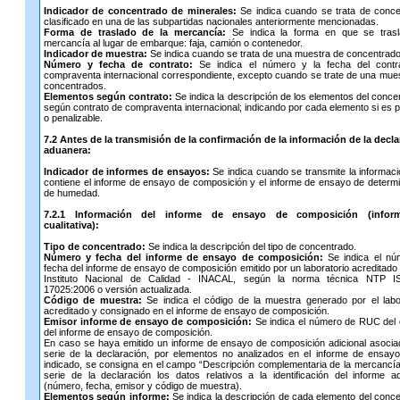
Indicador de concentrado de minerales:
Se indica cuando se trata de conce
clasificado en una de las subpartidas nacionales anteriormente mencionadas.
Forma de traslado de la mercancía:
Se indica la forma en que se trasl
mercancía al lugar de embarque: faja, camión o contenedor.
Indicador de muestra:
Se indica cuando se trata de una muestra de concentrado
Número y fecha de contrato:
Se indica el número y la fecha del contr
compraventa internacional correspondiente, excepto cuando se trate de una mue
concentrados.
Elementos según contrato:
Se indica la descripción de los elementos del conce
según contrato de compraventa internacional; indicando por cada elemento si es 
o penalizable.
7.2 Antes de la transmisión de la confirmación de la información de la decl
aduanera:
Indicador de informes de ensayos:
Se indica cuando se transmite la informac
contiene el informe de ensayo de composición y el informe de ensayo de determ
de humedad.
7.2.1 Información del informe de ensayo de composición (inform
cualitativa):
Tipo de concentrado:
Se indica la descripción del tipo de concentrado.
Número y fecha del informe de ensayo de composición:
Se indica el nú
fecha del informe de ensayo de composición emitido por un laboratorio acreditado 
Instituto Nacional de Calidad - INACAL, según la norma técnica NTP I
17025:2006 o versión actualizada.
Código de muestra:
Se indica el código de la muestra generado por el labo
acreditado y consignado en el informe de ensayo de composición.
Emisor informe de ensayo de composición:
Se indica el número de RUC del
del informe de ensayo de composición.
En caso se haya emitido un informe de ensayo de composición adicional asocia
serie de la declaración, por elementos no analizados en el informe de ensay
indicado, se consigna en el campo “Descripción complementaria de la mercancía
serie de la declaración los datos relativos a la identificación del informe ad
(número, fecha, emisor y código de muestra).
Elementos según informe:
Se indica la descripción de cada elemento del conc