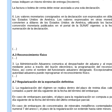
estas indiquen un mismo término de entrega (Incoterm).
La factura o boleta de venta debe estar asociada a una sola declaración.
6. Los valores monetarios consignados en la declaración son expresados en dól
los Estados Unidos de América. Los valores expresados en otras mone
convierten a dólares de los Estados Unidos de América, utilizando los fact
conversión monetaria publicados en el portal de la SUNAT vigentes a la fe
numeración de la declaración.
(…)
A.3 Reconocimiento físico
(…)
3. La Administración Aduanera comunica al despachador de aduana y al expor
mediante aviso a través del buzón electrónico, la programación del reconoc
físico, así como el nombre del funcionario aduanero designado. Excepcionalme
autoridad aduanera puede reprogramar el reconocimiento físico.
(…)
A.7 Regularización de la exportación definitiva
1. La regularización del régimen se realiza dentro del plazo de treinta días cal
contados a partir del día siguiente de la fecha del término del embarque.
En caso de embarques parciales, el plazo para la regularización se computa a par
día siguiente de la fecha del término del último embarque parcial.
En caso de embarques de concentrados de minerales metalíferos contemplados
numeral 7 del anexo I, el plazo de la regularización se extiende hasta siete meses.