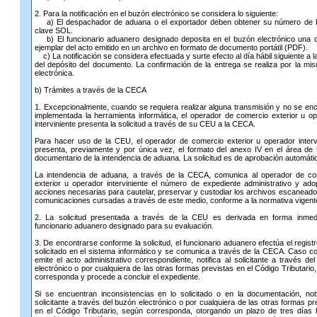
2. Para la notificación en el buzón electrónico se considera lo siguiente:
a) El despachador de aduana o el exportador deben obtener su número de
clave SOL.
b) El funcionario aduanero designado deposita en el buzón electrónico una 
ejemplar del acto emitido en un archivo en formato de documento portátil (PDF).
c) La notificación se considera efectuada y surte efecto al día hábil siguiente a l
del depósito del documento. La confirmación de la entrega se realiza por la mi
electrónica.
b) Trámites a través de la CECA
1. Excepcionalmente, cuando se requiera realizar alguna transmisión y no se en
implementada la herramienta informática, el operador de comercio exterior u o
interviniente presenta la solicitud a través de su CEU a la CECA.
Para hacer uso de la CEU, el operador de comercio exterior u operador interv
presenta, previamente y por única vez, el formato del anexo IV en el área de 
documentario de la intendencia de aduana. La solicitud es de aprobación automáti
La intendencia de aduana, a través de la CECA, comunica al operador de co
exterior u operador interviniente el número de expediente administrativo y ado
acciones necesarias para cautelar, preservar y custodiar los archivos escaneado
comunicaciones cursadas a través de este medio, conforme a la normativa vigent
2. La solicitud presentada a través de la CEU es derivada en forma inmedi
funcionario aduanero designado para su evaluación.
3. De encontrarse conforme la solicitud, el funcionario aduanero efectúa el registr
solicitado en el sistema informático y se comunica a través de la CECA. Caso co
emite el acto administrativo correspondiente, notifica al solicitante a través de
electrónico o por cualquiera de las otras formas previstas en el Código Tributario
corresponda y procede a concluir el expediente.
Si se encuentran inconsistencias en lo solicitado o en la documentación, noti
solicitante a través del buzón electrónico o por cualquiera de las otras formas pr
en el Código Tributario, según corresponda, otorgando un plazo de tres días 