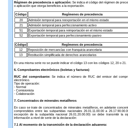
Régimen de precedencia o aplicación:
Se indica el código del régimen de prec
o aplicación que otorga beneficios a la exportación.
Código
Regímenes de precedencia
20
Admisión temporal para reexportación en el mismo estado
21
Admisión temporal para perfeccionamiento activo
51
Exportación temporal para reimportación en el mismo estado
52
Exportación temporal para perfeccionamiento pasivo
Código
Regímenes de precedencia
12
Reposición de mercancías con franquicia arancelaria
13
Restitución simplificada de derechos arancelarios
En una misma serie no se puede indicar el código 13 con los códigos 12, 20 o 21.
6. Comprobantes electrónicos (boletas y facturas)
RUC del comprobante:
Se indica el número de RUC del emisor del compr
electrónico.
Tipo de operación:
- Normal
- Comisionista
- Colaboración
7. Concentrados de minerales metalíferos
En caso se trate de concentrados de minerales metalíferos, en adelante concen
comprendidos entre las subpartidas nacionales 26.01.11.00.00 a 26.17.90.00.
excepción de la subpartida nacional 26.01.20.00.00) se debe transmitir la si
información a nivel de serie de la declaración:
7.1 Al momento de la transmisión de la declaración aduanera: