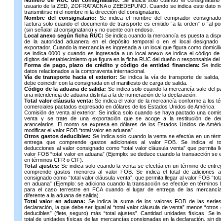
Número de RUC del consignatario:
Se indica solo cuando el consignatario
usuario de la ZED, ZOFRATACNA o ZEEDEPUNO. Cuando se indica este dato n
transmitirse ni el nombre ni la dirección del consignatario.
Nombre del consignatario:
Se indica el nombre del comprador consignado
factura solo cuando el documento de transporte es emitido “a la orden” o “al po
(sin señalar al consignatario) y no cuente con endoso.
Local anexo según ficha RUC:
Se indica cuando la mercancía es puesta a disp
de la autoridad aduanera en el depósito temporal o en el local designado 
exportador. Cuando la mercancía es ingresada a un local que figura como domicilio
se indica 0000 y cuando es ingresada a un local anexo se indica el código de
dígitos del establecimiento que figura en la ficha RUC del dueño o responsable del 
Forma de pago, plazo de crédito y código de entidad financiera:
Se indi
datos relacionados a la compraventa internacional.
Vía de transporte hacia el exterior:
Se indica la vía de transporte de salida,
debe coincidir con la consignada en el manifiesto de carga de salida.
Código de la aduana de salida:
Se indica solo cuando la mercancía sale del p
una intendencia de aduana distinta a la de numeración de la declaración.
Total valor cláusula venta:
Se indica el valor de la mercancía conforme a los t
comerciales pactados expresado en dólares de los Estados Unidos de América.
Comisión de venta al exterior: Se indica solo cuando se haya pactado una comi
venta y se trate de una exportación que se acoge a la restitución de de
arancelarios. El monto se expresa en dólares de los Estados Unidos de Améri
modificar el valor FOB “total valor en aduana”.
Otros gastos deducibles:
Se indica solo cuando la venta se efectúa en un tér
entrega que comprende gastos adicionales al valor FOB. Se indica el to
deducciones al valor consignado como “total valor cláusula venta” que permita ll
valor FOB “total valor en aduana” (Ejemplo: se deduce cuando la transacción se 
en términos CFR o CIF).
Total ajustes:
Se indica solo cuando la venta se efectúa en un término de entr
comprende gastos menores al valor FOB. Se indica el total de adiciones al
consignado como “total valor cláusula venta”, que permita llegar al valor FOB “tota
en aduana” (Ejemplo: se adiciona cuando la transacción se efectúe en término
para el caso terrestre en FCA cuando el lugar de entrega de las mercancí
diferente a la aduana de salida).
Total valor en aduana:
Se indica la suma de los valores FOB de las series
declaración, la que debe ser igual al “total valor cláusula de venta” menos “otros
deducibles” (flete, seguro) más “total ajustes”. Cantidad unidades físicas: Se in
total de unidades físicas de las mercancías consignadas en la declaración, sin dis