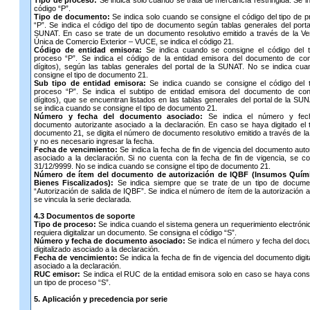
Tipo de proceso:
Se indica solo cuando se trata de mercancía restringida. Se in
código “P”.
Tipo de documento:
Se indica solo cuando se consigne el código del tipo de 
“P”. Se indica el código del tipo de documento según tablas generales del porta
SUNAT. En caso se trate de un documento resolutivo emitido a través de la Ven
Única de Comercio Exterior – VUCE, se indica el código 21.
Código de entidad emisora:
Se indica cuando se consigne el código del t
proceso “P”. Se indica el código de la entidad emisora del documento de con
dígitos), según las tablas generales del portal de la SUNAT. No se indica cu
consigne el tipo de documento 21.
Sub tipo de entidad emisora:
Se indica cuando se consigne el código del t
proceso “P”. Se indica el subtipo de entidad emisora del documento de cont
dígitos), que se encuentran listados en las tablas generales del portal de la SU
se indica cuando se consigne el tipo de documento 21.
Número y fecha del documento asociado:
Se indica el número y fec
documento autorizante asociado a la declaración. En caso se haya digitado el 
documento 21, se digita el número de documento resolutivo emitido a través de 
y no es necesario ingresar la fecha.
Fecha de vencimiento:
Se indica la fecha de fin de vigencia del documento auto
asociado a la declaración. Si no cuenta con la fecha de fin de vigencia, se c
31/12/9999. No se indica cuando se consigne el tipo de documento 21.
Número de ítem del documento de autorización de IQBF (Insumos Quím
Bienes Fiscalizados):
Se indica siempre que se trate de un tipo de docume
“Autorización de salida de IQBF”. Se indica el número de ítem de la autorización a
se vincula la serie declarada.
4.3 Documentos de soporte
Tipo de proceso:
Se indica cuando el sistema genera un requerimiento electróni
requiera digitalizar un documento. Se consigna el código “S”.
Número y fecha de documento asociado:
Se indica el número y fecha del do
digitalizado asociado a la declaración.
Fecha de vencimiento:
Se indica la fecha de fin de vigencia del documento digit
asociado a la declaración.
RUC emisor:
Se indica el RUC de la entidad emisora solo en caso se haya con
un tipo de proceso “S”.
5. Aplicación y precedencia por serie