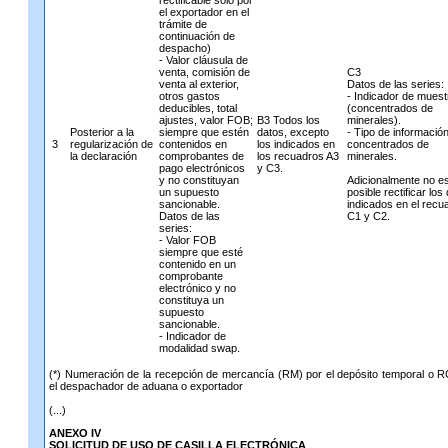
rectificable solo por
el exportador en el
trámite de
continuación de
despacho)
- Valor cláusula de
venta, comisión de
C3
venta al exterior,
Datos de las series:
otros gastos
- Indicador de muest
deducibles, total
(concentrados de
ajustes, valor FOB;
B3 Todos los
minerales).
Posterior a la
siempre que estén
datos, excepto
- Tipo de informació
3
regularización de
contenidos en
los indicados en
concentrados de
la declaración
comprobantes de
los recuadros A3
minerales.
pago electrónicos
y C3.
y no constituyan
Adicionalmente no e
un supuesto
posible rectificar los
sancionable.
indicados en el recu
Datos de las
C1 y C2.
series:
- Valor FOB
siempre que esté
contenido en un
comprobante
electrónico y no
constituya un
supuesto
sancionable.
- Indicador de
modalidad swap.
(*
) Numeración de la recepción de mercancía (RM) por el depósito temporal o 
el despachador de aduana o exportador
(...)
ANEXO IV
SOLICITUD DE USO DE CASILLA ELECTRÓNICA