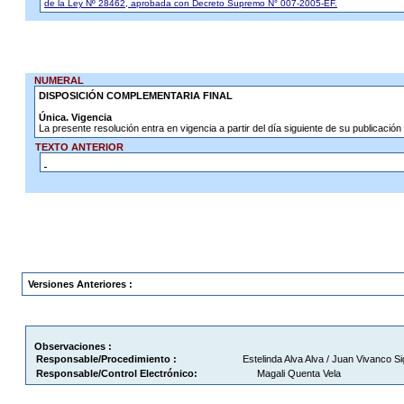
de la Ley Nº 28462, aprobada con Decreto Supremo N° 007-2005-EF.
NUMERAL
DISPOSICIÓN COMPLEMENTARIA FINAL
Única. Vigencia
La presente resolución entra en vigencia a partir del día siguiente de su publicación e
TEXTO ANTERIOR
Versiones Anteriores :
Observaciones :
Responsable/Procedimiento :
Estelinda Alva Alva / Juan Vivanco S
Responsable/Control Electrónico:
Magali Quenta Vela