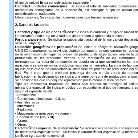
el tipo de unidad física considerada en cada serie.
Cantidad unidades comerciales:
Se indica el total de unidades comerciales
mercancías consignadas en la declaración, sin distinguir el tipo de unidad co
considerada en cada serie.
Observaciones: Se indican las observaciones que fueran necesarias.
2. Datos de las series
Cantidad y tipo de unidades físicas:
Se indica la cantidad y el tipo de unidad fí
la mercancía declarada en la serie de acuerdo con la subpartida nacional.
Partida arancelaria:
Se indica la subpartida nacional de la mercancía declarad
serie (10 dígitos).
Ubicación geográfica de producción:
Se indica el código de ubicación geogr
UBIGEO (departamento, provincia, distrito) compuesto de seis caracteres, que c
en la información del lugar de origen del producto de exportación, sea de la 
producción de los productos frescos o de fabricación de los elaborados,
corresponda. La zona de producción es aquella en la que se cultivaron los pr
agrícolas o se extrajeron los productos naturales o minerales. La zona de fabrica
aquella en la que se ha completado la última fase del proceso de producción del p
final. En el caso que el producto provenga de dos o más zonas de produc
fabricación, en la declaración se indica una serie por zona de producción; si son 
se consigna las que en conjunto representen por lo menos el 80% del total.
Tipo de mercancía especial:
Se indica solo cuando se consigne el indica
mercancía especial. Se indica el código correspondiente al tipo de mercancía es
según el siguiente detalle:
- Radioactivas.
- Corrosivas, infecciosas, tóxicas.
- Animales vivos.
- Inflamables.
- Explosivos.
- Maquinaria de gran peso y volumen.
- Cadena de frio (No SINI).
- Granel.
- Otros.
Característica especial de la mercancía:
Se indica solo cuando se consigne co
de mercancía especial “otros”. Se indica la característica especial de la mercan
justifique su tratamiento como tal.