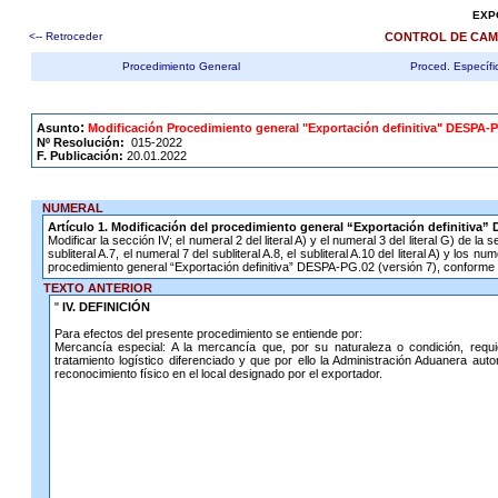
EXP
<-- Retroceder
CONTROL DE CAM
Procedimiento General
Proced. Específi
.
:
Asunto
Modificación Procedimiento general "Exportación definitiva" DESPA-P
Nº Resolución:
015-2022
F. Publicación:
20.01.2022
NUMERAL
Artículo 1. Modificación del procedimiento general “Exportación definitiva”
Modificar la sección IV; el numeral 2 del literal A) y el numeral 3 del literal G) de la 
subliteral A.7, el numeral 7 del subliteral A.8, el subliteral A.10 del literal A) y los nu
procedimiento general “Exportación definitiva” DESPA-PG.02 (versión 7), conforme a
TEXTO ANTERIOR
"
IV. DEFINICIÓN
Para efectos del presente procedimiento se entiende por:
Mercancía especial: A la mercancía que, por su naturaleza o condición, requ
tratamiento logístico diferenciado y que por ello la Administración Aduanera auto
reconocimiento físico en el local designado por el exportador.