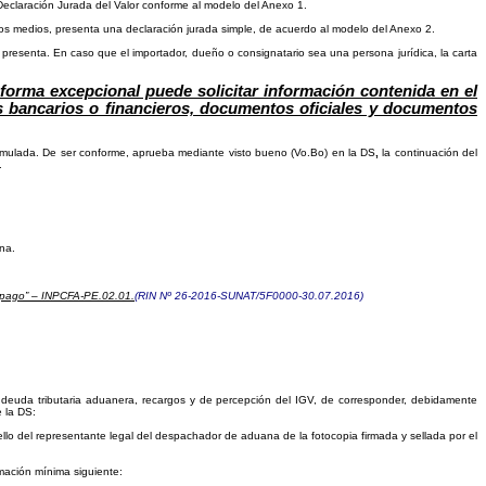
Declaración Jurada del Valor conforme al modelo del Anexo 1.
ios medios, presenta una declaración jurada simple, de acuerdo al modelo del Anexo 2.
e presenta. En caso que el importador, dueño o consignatario sea una persona jurídica, la carta
 forma excepcional puede solicitar información contenida en el
s bancarios o financieros, documentos oficiales y documentos
ormulada. De ser conforme, aprueba mediante visto bueno (Vo.Bo) en la DS
,
la continuación del
.
ona.
or pago” – INPCFA-PE.02.01.
(RIN Nº 26-2016-SUNAT/5F0000-30.07.2016)
a deuda tributaria aduanera, recargos y de percepción del IGV, de corresponder, debidamente
 la DS:
o del representante legal del despachador de aduana de la fotocopia firmada y sellada por el
mación mínima siguiente: