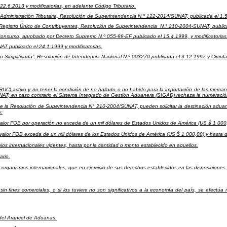
2.6.2013 y modificatorias, en adelante Código Tributario.
ministración Tributaria, Resolución de Superintendencia N.º 122-2014/SUNAT, publicada el 1.5
e Registro Único de Contribuyentes, Resolución de Superintendencia N.° 210-2004-SUNAT, publica
 Consumo, aprobado por Decreto Supremo N.º 055-99-EF publicado el 15.4.1999, y modificatorias
 publicado el 24.1.1999 y modificatorias.
ón Simplificada”, Resolución de Intendencia Nacional N.º 003270 publicada el 3.12.1997 y Circ
RUC) activo y no tener la condición de no hallado o no habido para la importación de las merca
UNAT; en caso contrario el Sistema Integrado de Gestión Aduanera (SIGAD) rechaza la numeración
3° de la Resolución de Superintendencia N° 210-2004/SUNAT, pueden solicitar la destinación adu
s:
alor FOB por operación no exceda de un mil dólares de Estados Unidos de América (US $ 1 000,
valor FOB exceda de un mil dólares de los Estados Unidos de América (US $ 1 000,00) y hasta d
nios internacionales vigentes, hasta por la cantidad o monto establecido en aquellos.
ario.
de organismos internacionales, que en ejercicio de sus derechos establecidos en las disposicion
in fines comerciales, o si los tuviere no son significativos a la economía del país, se efectú
 del Arancel de Aduanas.