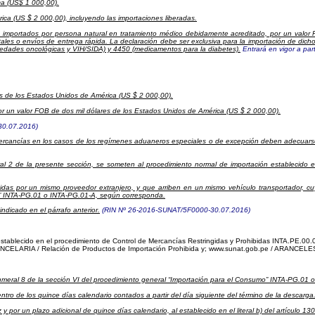
ca (US$ 1 000,00).
ca (US $ 2 000,00), incluyendo las importaciones liberadas.
 importados por persona natural en tratamiento médico debidamente acreditado, por un valor
stales o envíos de entrega rápida. La declaración debe ser exclusiva para la importación de dic
rmedades oncológicas y VIH/SIDA) y 4450 (medicamentos para la diabetes).
Entrará en vigor a pa
res de los Estados Unidos de América (US $ 2 000,00).
por un valor FOB de dos mil dólares de los Estados Unidos de América (US $ 2 000,00).
30.07.2016)
mercancías en los casos de los regímenes aduaneros especiales o de excepción deben adecuarse 
ral 2 de la presente sección, se someten al procedimiento normal de importación establecido
das por un mismo proveedor extranjero, y que arriben en un mismo vehículo transportador, c
mo” INTA-PG.01 o INTA-PG.01-A, según corresponda.
ndicado en el párrafo anterior.
(RIN Nº 26-2016-SUNAT/5F0000-30.07.2016)
o establecido en el procedimiento de Control de Mercancías Restringidas y Prohibidas INTA.PE.00.
ANCELARIA
/ Relación de Productos de Importación Prohibida y;
www.sunat.gob.pe /
ARANCELES
umeral 8 de la sección VI del procedimiento general “Importación para el Consumo” INTA-PG.01
entro de los quince días calendario contados a partir del día siguiente del término de la descarga
por un plazo adicional de quince días calendario, al establecido en el literal b) del artículo 13