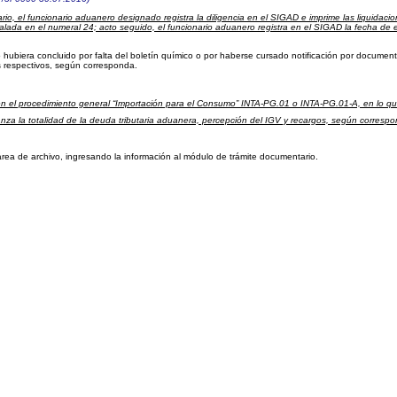
rio, el funcionario aduanero designado registra la diligencia en el SIGAD e imprime las liquidac
ñalada en el numeral 24; acto seguido, el funcionario aduanero registra en el SIGAD la fecha de 
o hubiera concluido por falta del boletín químico o por haberse cursado notificación por documen
s respectivos, según corresponda.
 en el procedimiento general “Importación para el Consumo” INTA-PG.01 o INTA-PG.01-A, en lo q
nza la totalidad de la deuda tributaria aduanera, percepción del IGV y recargos, según corresp
área de archivo, ingresando la información al módulo de trámite documentario.