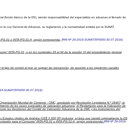
ral (fondo blanco de la DS), siendo responsabilidad del especialista en aduanas el llenado de
en la Ley General de Aduanas, su reglamento y la normatividad emitida por la SUNAT.
TA-PG.01 o INTA-PG.01-A, según corresponda.
(RIN Nº 26-2016-SUNAT/5F0000-30.07.2016)
onsumo” INTA-PG.01, o en los numerales 29 al 34 de la sección VI del procedimiento general
 tipo de control al que se sujetan las mercancías, de acuerdo a los siguientes canales
016-SUNAT/5F0000-30.07.2016)
 Organización Mundial de Comercio - OMC, aprobado por Resolución Legislativa N.º 26407; la
miento de los casos especiales de valoración aduanera, el Reglamento para la Valoración de
 como las Decisiones del Comité de Valoración Aduanera de la OMC y los instrumentos del
os Estados Unidos de América (US$ 3 000,00) inclusive, el área que tramitó originalmente la DS
 “Importación para el Consumo” INTA-PG.01 o INTA-PG.01-A, según corresponda.
(RIN Nº 26-2016-