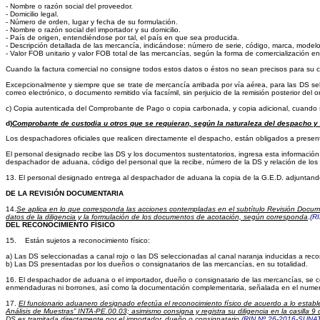
- Nombre o razón social del proveedor.
- Domicilio legal.
- Número de orden, lugar y fecha de su formulación.
- Nombre o razón social del importador y su domicilio.
- País de origen, entendiéndose por tal, el país en que sea producida.
- Descripción detallada de las mercancía, indicándose: número de serie, código, marca, modelo,
- Valor FOB unitario y valor FOB total de las mercancías, según la forma de comercialización e
Cuando la factura comercial no consigne todos estos datos o éstos no sean precisos para su cla
Excepcionalmente y siempre que se trate de mercancía arribada por vía aérea, para las DS sel
correo electrónico, o documento remitido vía facsímil, sin perjuicio de la remisión posterior del or
c) Copia autenticada del Comprobante de Pago o copia carbonada, y copia adicional, cuando s
d)
Comprobante de custodia u otros que se requieran, según la naturaleza del despacho y 
Los despachadores oficiales que realicen directamente el despacho, están obligados a presen
El personal designado recibe las DS y los documentos sustentatorios, ingresa esta información 
despachador de aduana, código del personal que la recibe, número de la DS y relación de lo
13.
El personal designado entrega al despachador de aduana la copia de la G.E.D. adjuntando e
DE LA REVISIÓN DOCUMENTARIA
14.
Se aplica en lo que corresponda las acciones contempladas en el subtítulo Revisión Docume
datos de la diligencia y la formulación de los documentos de acotación, según corresponda
.
(R
DEL RECONOCIMIENTO FÍSICO
15.
Están sujetos a reconocimiento físico:
a)
Las DS seleccionadas a canal rojo o las DS seleccionadas al canal naranja inducidas a recono
b)
Las DS presentadas por los dueños o consignatarios de las mercancías, en su totalidad.
16.
El despachador de aduana o el importador
,
dueño o consignatario de las mercancías, se co
enmendaduras ni borrones, así como la documentación complementaria, señalada en el numer
17.
El funcionario aduanero designado efectúa el reconocimiento físico de acuerdo a lo estab
Análisis de Muestras” INTA-PE.00.03; asimismo consigna y registra su diligencia en la casilla
DS es tramitada directamente por el importador, dueño o consignatario.
(RIN Nº 26-2016-SUNA