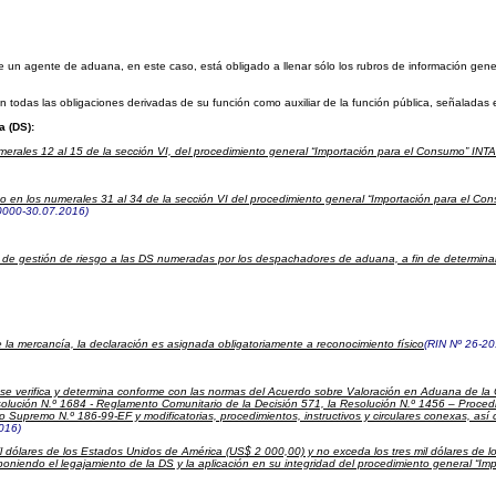
e un agente de aduana, en este caso, está obligado a llenar sólo los rubros de información gene
todas las obligaciones derivadas de su función como auxiliar de la función pública, señaladas 
 (DS):
erales 12 al 15 de la sección VI, del procedimiento general “Importación para el Consumo” IN
isto en los numerales 31 al 34 de la sección VI del procedimiento general “Importación para el C
0000-30.07.2016)
e gestión de riesgo a las DS numeradas por los despachadores de aduana, a fin de determinar el
la mercancía, la declaración es asignada obligatoriamente a reconocimiento físico
(RIN Nº 26-2
, se verifica y determina conforme con las normas del Acuerdo sobre Valoración en Aduana de la
lución N.º 1684 - Reglamento Comunitario de la Decisión 571, la Resolución N.º 1456 – Procedi
upremo N.º 186-99-EF y modificatorias, procedimientos, instructivos y circulares conexas, así
016)
l dólares de los Estados Unidos de América (US$ 2 000,00) y no exceda los tres mil dólares de l
disponiendo el legajamiento de la DS y la aplicación en su integridad del procedimiento general