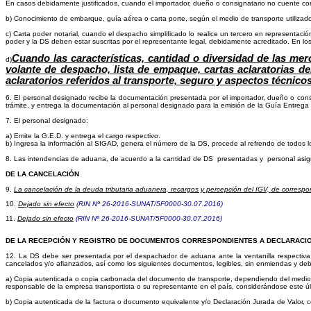
En casos debidamente justificados, cuando el importador, dueño o consignatario no cuente con
b)
Conocimiento de embarque, guía aérea o carta porte, según el medio de transporte utilizado
c) Carta poder notarial, cuando el despacho simplificado lo realice un tercero en representaci
poder y la DS deben estar suscritas por el representante legal, debidamente acreditado. En lo
Cu
ando las características, cantidad o diversidad de las me
d)
volante de despacho, lista de empaque, cartas aclaratorias 
aclaratorios referidos al transporte, seguro y aspectos técnico
6.
El personal designado recibe la documentación presentada por el importador, dueño o cons
trámite, y entrega la documentación al personal designado para la emisión de la Guía Entreg
7.
El personal designado:
a)
Emite la G.E.D.
y entrega
el cargo respectivo.
b)
Ingresa la información al SIGAD, genera el número de la DS, procede al refrendo de todos l
8.
Las intendencias de aduana, de acuerdo a la cantidad de DS
presentadas y
personal asi
DE LA CANCELACIÓN
9.
La cancelación de la deuda tributaria aduanera, recargos y percepción del IGV, de correspo
10.
Dejado sin efecto
(RIN Nº 26-2016-SUNAT/5F0000-30.07.2016)
11.
Dejado sin efecto
(RIN Nº 26-2016-SUNAT/5F0000-30.07.2016)
DE LA RECEPCIÓN Y REGISTRO DE DOCUMENTOS CORRESPONDIENTES A DECLARACI
12.
La DS debe ser presentada por el despachador de aduana ante la ventanilla respectiva e
cancelados y/o afianzados, así como los siguientes documentos, legibles, sin enmiendas y 
a) Copia autenticada o copia carbonada del documento de transporte, dependiendo del medio e
responsable de la empresa transportista o su representante en el país, considerándose este ú
b) Copia autenticada de la factura o documento equivalente y/o Declaración Jurada de Valor, 