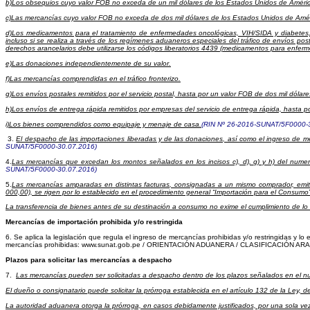
b)Los obsequios cuyo valor FOB no exceda de un mil dólares de los Estados Unidos de Améri
c)Las mercancías cuyo valor FOB no exceda de dos mil dólares de los Estados Unidos de Améri
d)Los medicamentos para el tratamiento de enfermedades oncológicas, VIH/SIDA y diabetes,
incluso si se realiza a través de los regímenes aduaneros especiales del tráfico de envíos po
derechos arancelarios debe utilizarse los códigos liberatorios 4439 (medicamentos para enfe
e)Las donaciones independientemente de su valor.
f)Las mercancías comprendidas en el tráfico fronterizo.
g)Los envíos postales remitidos por el servicio postal, hasta por un valor FOB de dos mil dóla
h)Los envíos de entrega rápida remitidos por empresas del servicio de entrega rápida, hasta 
i)Los bienes comprendidos como equipaje y menaje de casa.
(RIN Nº 26-2016-SUNAT/5F0000-
3.
El despacho de las importaciones liberadas y de las donaciones, así como el ingreso de 
SUNAT/5F0000-30.07.2016)
4.
Las mercancías que excedan los montos señalados en los incisos c), d), g) y h) del nume
SUNAT/5F0000-30.07.2016)
5.
Las mercancías amparadas en distintas facturas, consignadas a un mismo comprador, emiti
000,00), se rigen por lo establecido en el procedimiento general “Importación para el Consu
La transferencia de bienes antes de su destinación a consumo no exime el cumplimiento de lo i
Mercancías de importación prohibida y/o restringida
6.
Se aplica la legislación que regula el ingreso de mercancías prohibidas y/o restringidas y l
mercancías prohibidas
:
www.sunat.gob.pe
/
ORIENTACIÓN ADUANERA / CLASIFICACIÓN AR
Plazos para solicitar las mercancías a despacho
7.
Las mercancías pueden ser solicitadas a despacho dentro de los plazos señalados en el n
El dueño o consignatario puede solicitar la prórroga establecida en el artículo 132 de la Ley, d
La autoridad aduanera otorga la prórroga, en casos debidamente justificados, por una sola vez y 