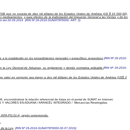
 FOB que no exceda de diez mil dólares de los Estados Unidos de América (US $ 10 000,00),
hos medicamentos, y para efectos de la inafectación del Impuesto General a las Ventas y de los
rtir del 20.09.2016 (RIN Nº 26-2016-SUNAT/5F0000- ART. 3)
a lo establecido en los procedimientos generales y específicos respectivos
.
(RIN Nº 26-2016-
 en la Ley General de Aduanas, su reglamento y demás normativa aplicable.
(RIN Nº 26-2016-
uyo valor en conjunto sea mayor a dos mil dólares de los Estados Unidos de América (US$ 2
06, encontrándose la relación referencial de éstas en el portal de SUNAT en Internet:
 Y VALORES EN ADUANA / ARANCEL INTEGRADO
/
Mercancías Restringidas.
 o INTA-PG.01-A, según corresponda.
.
0 de la Ley
.
(RIN Nº 26-2016-SUNAT/5F0000-30.07.2016)