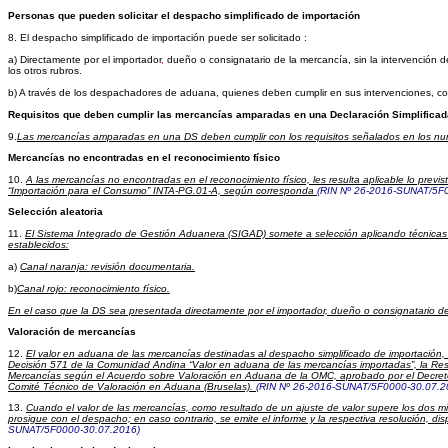
Personas que pueden solicitar el despacho simplificado de importación
8.
El despacho simplificado de importación puede ser solicitado :
a)
Directamente por el importador
,
dueño o consignatario de la mercancía, sin la intervención d
los otros rubros.
b)
A través de los despachadores de aduana, quienes deben cumplir en sus intervenciones, con 
Requisitos que deben cumplir las mercancías amparadas en una Declaración Simplificada
9.
Las mercancías amparadas en una DS deben cumplir con los requisitos señalados en los num
Mercancías no encontradas en el reconocimiento físico
10.
A las mercancías no encontradas en el reconocimiento físico, les resulta aplicable lo prev
“Importación para el Consumo” INTA-PG.01-A, según corresponda
(RIN Nº 26-2016-SUNAT/5F
Selecci
ón aleatoria
11.
El Sistema Integrado de Gestión Aduanera (SIGAD) somete a selección aplicando técnicas d
establecidos:
a)
Canal naranja: revisión documentaria.
b)
Canal rojo: reconocimiento físico.
En el caso que la DS sea presentada directamente por el importador, dueño o consignatario de 
Valoración de mercancías
12.
El valor en aduana de las mercancías destinadas al despacho simplificado de importación
Decisión 571 de la Comunidad Andina “Valor en aduana de las mercancías importadas”, la Reso
Mercancías según el Acuerdo sobre Valoración en Aduana de la OMC, aprobado por el Decreto S
Comité Técnico de Valoración en Aduana (Bruselas).
(RIN Nº 26-2016-SUNAT/5F0000-30.07.2
13.
Cuando el valor de las mercancías, como resultado de un ajuste de valor supere los dos mi
prosigue con el despacho; en caso contrario, se emite el informe y la respectiva resolución, 
SUNAT/5F0000-30.07.2016)