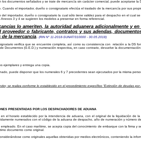
 los documentos señalados y se trate de mercancía sin carácter comercial, puede aceptarse la 
. Cuando el importador, dueño o consignatario efectúa el traslado de la mercancía por sus prop
ón del importador, dueño o consignatario la cual sólo tiene validez para el despacho en el cual s
s Anexos 3 y 4 se sugieren los modelos a presentar en forma referencial.
rcancías lo ameriten, la autoridad aduanera adicionalmente y en
del proveedor o fabricante, contratos y sus adendas, documento
s de la merc
a
ncía
.
(RIN N° 11-2018-SUNAT/310000 - 30.05.2018)
ignatario verifica que se encuentre completa, así como su consistencia con
relación a la DS f
a de Documentos (G.E.D.) y numeración respectiva
,
en caso contrario, devuelve la documentación
os ejemplares y entrega una copia.
gnado, puede disponer que los numerales 6 y 7 precedentes sean ejecutados por la misma pers
nder, se realiza conforme lo establecido en el procedimiento específico “Extinción de deudas p
ONES PRESENTADAS POR LOS
DESPACHADORES DE ADUANA
n el horario establecido por la intendencia de aduana, con el original de la liquidación de l
debidamente numerados con el código de la aduana de despacho, año de numeración y número de
mpleado. En el caso marítimo, se acepta copia del conocimiento de embarque con la firma y sell
ltimo documento como original.
considerándose como originales aquellas obtenidas por medios electrónicos, conteniendo la infor