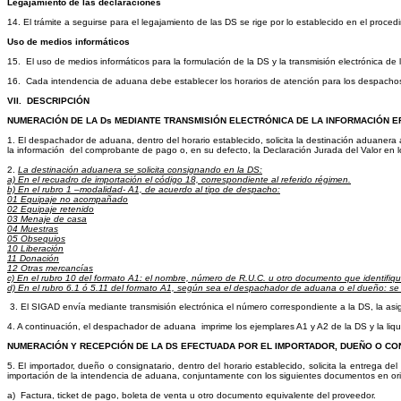
Legajamiento de las declaraciones
14.
El trámite a seguirse para el legajamiento de las DS se rige por lo establecido en el proced
Uso de medios informáticos
15.
El uso de medios informáticos para la formulación de la DS y la transmisión electrónica de
16.
Cada intendencia de aduana debe establecer los horarios de atención para los despachos si
VII.
DESCRIPCIÓN
NUMERACIÓN DE LA Ds MEDIANTE TRANSMISIÓN ELECTRÓNICA DE LA INFORMACIÓN 
1.
El despachador de aduana, dentro del horario establecido,
solicita la destinación aduanera
la información
del comprobante de pago o, en su defecto, la Declaración Jurada del Valor en lo
2.
La destinación aduanera se solicita consignando en la DS:
a) En el recuadro de importación el código 18, correspondiente al referido régimen.
b) En el rubro 1 –modalidad- A1, de acuerdo al tipo de despacho:
01 Equipaje no acompañado
02 Equipaje retenido
03 Menaje de casa
04 Muestras
05 Obsequios
10 Liberación
11 Donación
12 Otras mercancías
c) En el rubro 10 del formato A1: el nombre, número de R.U.C. u otro documento que identifiqu
d) En el rubro 6.1 ó 5.11 del formato A1, según sea el despachador de aduana o el dueño: se c
3.
El SIGAD envía mediante transmisión electrónica
el número correspondiente a la DS, la asi
4.
A continuación
, el despachador de aduana
imprime los ejemplares A1 y A2 de la DS y la liq
NUMERACIÓN Y RECEPCIÓN DE LA DS EFECTUADA POR EL IMPORTADOR, DUEÑO O CO
5.
El importador, dueño o consignatario, dentro del horario establecido, solicita la entrega d
importación de la intendencia de aduana, conjuntamente con los siguientes documentos en ori
a)
Factura, ticket de pago, boleta de venta u otro documento equivalente
del proveedor.