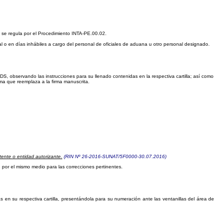
os se regula por el Procedimiento INTA-PE.00.02.
l o en días inhábiles a cargo del personal de oficiales de aduana u otro personal designado.
 DS, observando las instrucciones para su llenado contenidas en la respectiva cartilla; así como
isma que reemplaza a la firma manuscrita.
tente o entidad autorizante.
(RIN Nº 26-2016-SUNAT/5F0000-30.07.2016)
e por el mismo medio para las correcciones pertinentes.
as en su respectiva cartilla, presentándola para su numeración ante las ventanillas del área de