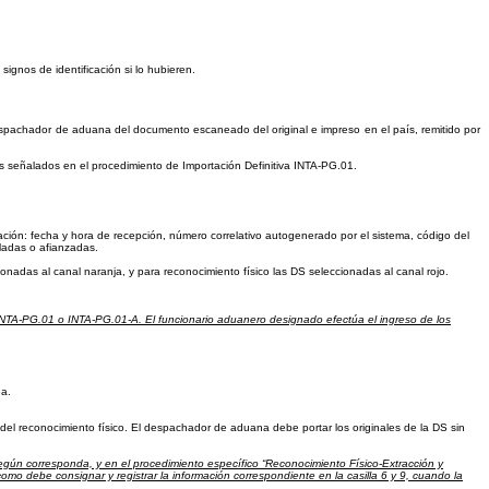
ignos de identificación si lo hubieren.
despachador de aduana del documento escaneado del original e impreso en el país, remitido por
s señalados en el procedimiento de Importación Definitiva INTA-PG.01.
mación: fecha y hora de recepción, número correlativo autogenerado por el sistema, código del
ladas o afianzadas.
nadas al canal naranja, y para reconocimiento físico las DS seleccionadas al canal rojo.
” INTA-PG.01 o INTA-PG.01-A. El funcionario aduanero designado efectúa el ingreso de los
ea.
a del reconocimiento físico. El despachador de aduana debe portar
los originales de la DS sin
gún corresponda, y en el procedimiento específico “Reconocimiento Físico-Extracción y
mo debe consignar y registrar la información correspondiente en la casilla 6 y 9, cuando la