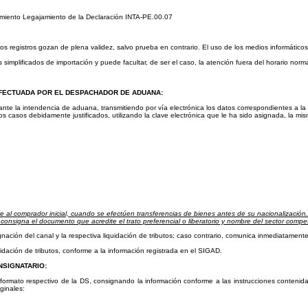
imiento
Legajamiento de la Declaración INTA-PE.00.07
 los registros gozan de plena validez, salvo prueba en contrario. El uso de los medios informátic
mplificados de importación y puede facultar, de ser el caso, la atención fuera del horario norma
EFECTUADA POR EL DESPACHADOR DE ADUANA:
 ante la intendencia de aduana, transmitiendo por vía electrónica los datos correspondientes
a la
s casos debidamente justificados, utilizando la clave electrónica que le ha sido asignada, la m
e al comprador inicial, cuando se efectúen transferencias de bienes antes de su nacionalización.
onsigna el documento que acredite el trato preferencial o liberatorio y nombre del sector compe
gnación del canal y la respectiva liquidación de tributos; caso contrario, comunica inmediatament
uidación de tributos, conforme a la información registrada en el SIGAD.
NSIGNATARIO:
el formato respectivo de la DS, consignando la información conforme a las instrucciones contenid
ginales: