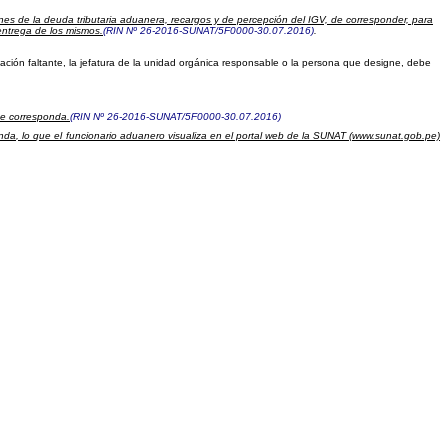
iones de la deuda tributaria aduanera, recargos y de percepción del IGV, de corresponder, para
entrega de los mismos.
(RIN Nº 26-2016-SUNAT/5F0000-30.07.2016)
.
tación faltante, la jefatura de la unidad orgánica responsable o la persona que designe, debe
ue corresponda.
(RIN Nº 26-2016-SUNAT/5F0000-30.07.2016)
onda, lo que el funcionario aduanero visualiza en el portal web de la SUNAT (www.sunat.gob.pe)