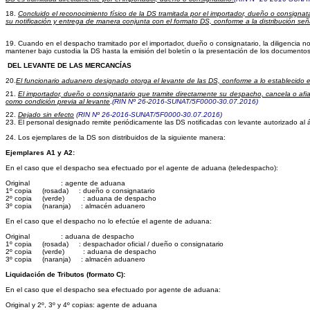
18.
Concluido el reconocimiento físico de la DS tramitada por el importador, dueño o consignata
su notificación y entrega de manera conjunta con el formato DS, conforme a la distribución se
19.
Cuando en
el despacho tramitado por el importador, dueño o consignatario, la diligencia n
mantener bajo custodia la DS hasta la emisión del boletín o la presentación de los documento
DEL LEVANTE DE LAS MERCANCÍAS
20.
El funcionario aduanero designado otorga el levante de las DS, conforme a lo establecido
21.
El importador, dueño o consignatario que tramite directamente su despacho, cancela o afia
como condición previa al levante
.
(RIN Nº 26-2016-SUNAT/5F0000-30.07.2016)
22.
Dejado sin efecto
(RIN Nº 26-2016-SUNAT/5F0000-30.07.2016)
23.
El personal designado remite periódicamente las DS notificadas con levante autorizado al 
24.
Los ejemplares de la DS son distribuidos de la siguiente manera:
Ejemplares A1 y A2:
En el caso que el despacho sea efectuado por el agente de aduana (teledespacho):
Original
: agente de aduana
1º copia
(rosada)
: dueño o consignatario
2º copia
(verde)
: aduana de despacho
3º copia
(naranja)
: almacén aduanero
En el caso que el despacho no lo efectúe el agente de aduana:
Original
: aduana de despacho
1º copia
(rosada)
: despachador oficial / dueño o consignatario
2º copia
(verde)
: aduana de despacho
3º copia
(naranja)
: almacén aduanero
Liquidación de Tributos (formato C):
En el caso que el despacho sea efectuado por agente de aduana:
Original y 2º, 3º y 4º copias: agente de aduana