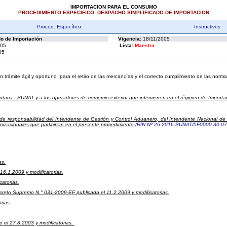
IMPORTACION PARA EL CONSUMO
PROCEDIMIENTO ESPECIFICO: DESPACHO SIMPLIFICADO DE IMPORTACION
Proced. Específico
Instructivos
o de Importación
Vigencia:
18/11/2005
005
Lista:
Maestra
05
n trámite ágil y oportuno para el retiro de las mercancías y el correcto cumplimiento de las norm
taria - SUNAT y a los operadores de comercio exterior que intervienen en el régimen de Import
 de responsabilidad del Intendente de Gestión y Control Aduanero, del Intendente Nacional de
anizacionales que participan en el presente procedimiento
.
(RIN Nº 26-2016-SUNAT/5F0000-30.07
as.
6.1.2009 y modificatorias.
catorias.
ecreto Supremo N.° 031-2009-EF publicada el 11.2.2009 y modificatorias.
rias
 el 27.8.2003 y modificatorias.