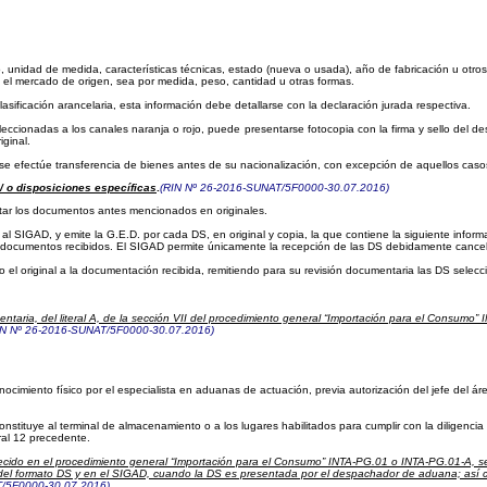
 unidad de medida, características técnicas, estado (nueva o usada), año de fabricación u otros s
n el mercado de origen, sea por medida, peso, cantidad u otras formas.
sificación arancelaria, esta información debe detallarse con la declaración jurada respectiva.
eccionadas a los canales naranja o rojo, puede presentarse fotocopia con la firma y sello del 
iginal.
e efectúe transferencia de bienes antes de su nacionalización, con excepción de aquellos caso
/ o disposiciones específicas
.
(RIN Nº 26-2016-SUNAT/5F0000-30.07.2016)
tar los documentos antes mencionados en originales.
al SIGAD, y emite la G.E.D. por cada DS, en original y copia, la que contiene la siguiente infor
s documentos recibidos. El SIGAD permite únicamente la recepción de las DS debidamente cance
l original a la documentación recibida, remitiendo para su revisión documentaria las DS seleccio
ntaria, del literal A, de la sección VII del procedimiento general “Importación para el Consumo
IN Nº 26-2016-SUNAT/5F0000-30.07.2016)
cimiento físico por el especialista en aduanas de actuación, previa autorización del jefe del ár
nstituye al terminal de almacenamiento o a los lugares habilitados para cumplir con la diligenci
al 12 precedente.
lecido en el procedimiento general “Importación para el Consumo” INTA-PG.01 o INTA-PG.01-A, se
 9 del formato DS y en el SIGAD, cuando la DS es presentada por el despachador de aduana; así co
T/5F0000-30.07.2016)