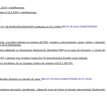
.2014 y modificatorias
da el 18.9.2004 y modificatorias.
.
ular N.º 46-08-98-ADUANAS/INTA publicada el 13.2.1998.
(RIN Nº 26-2016-SUNAT/5F0000-
ncías. Los datos relativos al número del RUC, nombre o denominación social, código y dirección
 de la declaración.
anera utilizando su Documento Nacional de Identidad (DNI) en el caso de peruanos, o Carné de
00) y siempre que registren hasta tres (3) importaciones anuales como máximo.
os mil dólares de los Estados Unidos de América (US $ 2 000,00).
es legales destinen su menaje de casa.
(RIN Nº 26-2016-SUNAT/5F0000-30.07.2016)
a mediante despacho simplificado, utilizando para tal efecto el formato denominado Declaración