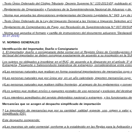
- Texto Único Ordenado del Código Tributario, Decreto Supremo N.° 133-2013-EF, publicado el 2
- Reglamento de Organización y Funciones de la Superintendencia Nacional de Aduanas y de Ad
- Norma que aprueba las disposiciones reglamentarias del Decreto Legislativo N.° 943, Ley d
- Texto Único Ordenado de la Ley del Impuesto General a las Ventas e Impuesto Selectivo al
- Reglamento de Comprobantes de Pago, por Resolución de Superintendencia N.º 007-99/SUNAT
- Norma que aprueba el formato y cartilla de instrucciones del documento aduanero “Declaraci
30.07.2016)
VI. NORMAS GENERALES
Identificación del Importador, Dueño o Consignatario
1. El importador, dueño o consignatario debe contar con el Registro Único de Contribuyentes (
del local del importador se deben consignar exactamente de acuerdo a su inscripción en la S
Los sujetos no obligados a inscribirse en el RUC, de acuerdo a lo dispuesto en el artículo 
Extranjería, Pasaporte o Salvoconducto tratándose de extranjeros, considerándose entre esto
a)Las personas naturales que realizan en forma ocasional importaciones de mercancías cuyo v
b)Las personas naturales que por única vez, en un año calendario, importen mercancías cuyo 
c)Las personas naturales que realicen tráfico fronterizo, al amparo de los reglamentos y conve
d)Los sujetos que reciban envíos o paquetes postales de uso personal y exclusivo del destinat
e)Los miembros acreditados del servicio diplomático nacional o extranjero, y los funcionarios 
Mercancías que se acogen al despacho simplificado de importación
2.
La importación de mercancías que por su cantidad, calidad, especie, uso, origen o valor y s
Simplificada (DS).
Este despacho comprende:
a)Las muestras sin valor comercial, conforme a lo establecido en las Reglas para la Aplicación