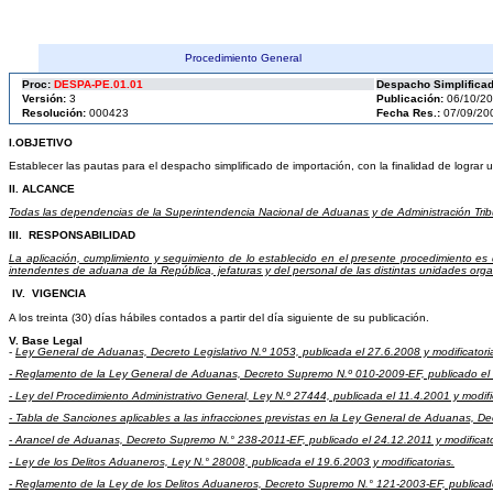
Procedimiento General
Proc:
DESPA-PE.01.01
Despacho Simplificad
Versión:
3
Publicación:
06/10/2
Resolución:
000423
Fecha Res.:
07/09/20
I.OBJETIVO
Establecer las pautas para el despacho simplificado de importación, con la finalidad de lograr u
II.
ALCANCE
Todas las dependencias de la Superintendencia Nacional de Aduanas y de Administración Tribu
III.
RESPONSABILIDAD
La aplicación, cumplimiento y seguimiento de lo establecido en el presente procedimiento es
intendentes de aduana de la República, jefaturas y del personal de las distintas unidades org
IV.
VIGENCIA
A los treinta (30) días hábiles contados a partir del día siguiente de su publicación.
V.
Base Legal
-
Ley General de Aduanas, Decreto Legislativo N.º 1053, publicada el 27.6.2008 y modificatori
- Reglamento de la Ley General de Aduanas, Decreto Supremo N.º 010-2009-EF, publicado el 1
- Ley del Procedimiento Administrativo General, Ley N.º 27444, publicada el 11.4.2001 y modifi
- Tabla de Sanciones aplicables a las infracciones previstas en la Ley General de Aduanas, D
- Arancel de Aduanas, Decreto Supremo N.° 238-2011-EF, publicado el 24.12.2011 y modificato
- Ley de los Delitos Aduaneros, Ley N.° 28008, publicada el 19.6.2003 y modificatorias.
- Reglamento de la Ley de los Delitos Aduaneros, Decreto Supremo N.° 121-2003-EF, publicado