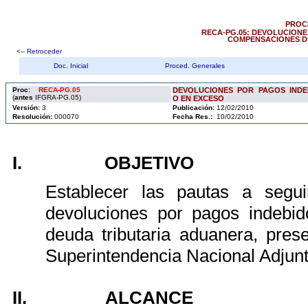
PROC
RECA-PG.05: DEVOLUCIONE
COMPENSACIONES DE
<-- Retroceder
Doc. Inicial
Proced. Generales
Proc:
REC
A-PG.05
DEVOLUCIONES POR PAGOS INDE
(
antes
IFGRA-PG.05)
O EN EXCESO
Versión:
3
Publicación:
12/02/2010
Resolución:
000070
Fecha Res.:
10/02/2010
I.
OBJETIVO
Establecer las pautas a segui
devoluciones por pagos indebi
deuda tributaria aduanera, pres
Superintendencia Nacional Adjun
II.
ALCANCE