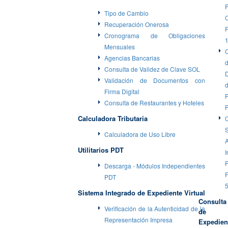
Tipo de Cambio
C
Recuperación Onerosa
F
Cronograma de Obligaciones
Mensuales
Agencias Bancarias
Consulta de Validez de Clave SOL
Validación de Documentos con
Firma Digital
P
Consulta de Restaurantes y Hoteles
Calculadora Tributaria
S
Calculadora de Uso Libre
Utilitarios PDT
I
P
Descarga - Módulos Independientes
F
PDT
Sistema Integrado de Expediente Virtual
Consulta
Verificación de la Autenticidad de la
de
Representación Impresa
Expedien