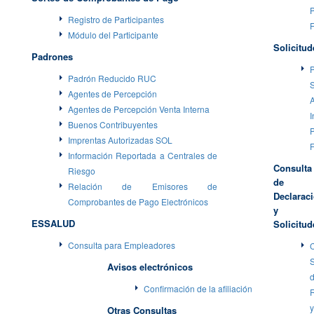
P
Registro de Participantes
Módulo del Participante
Solicitud
Padrones
P
Padrón Reducido RUC
S
Agentes de Percepción
Agentes de Percepción Venta Interna
I
Buenos Contribuyentes
P
Imprentas Autorizadas SOL
Información Reportada a Centrales de
Consulta
Riesgo
de
Relación de Emisores de
Declarac
Comprobantes de Pago Electrónicos
y
ESSALUD
Solicitud
Consulta para Empleadores
Avisos electrónicos
Confirmación de la afiliación
R
y
Otras Consultas