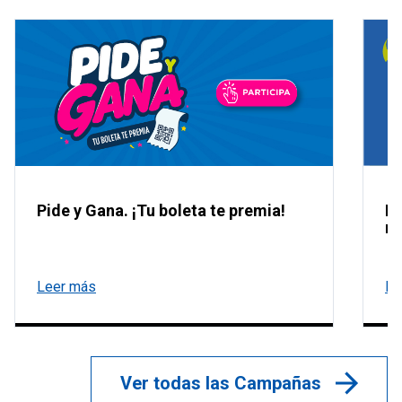
Pide y Gana. ¡Tu boleta te premia!
La
re
Leer más
Le
Ver todas las Campañas