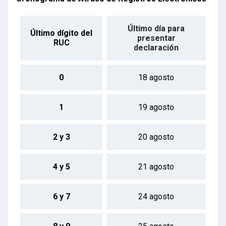
Último día para
Último dígito del
presentar
RUC
declaración
0
18 agosto
1
19 agosto
2 y 3
20 agosto
4 y 5
21 agosto
6 y 7
24 agosto