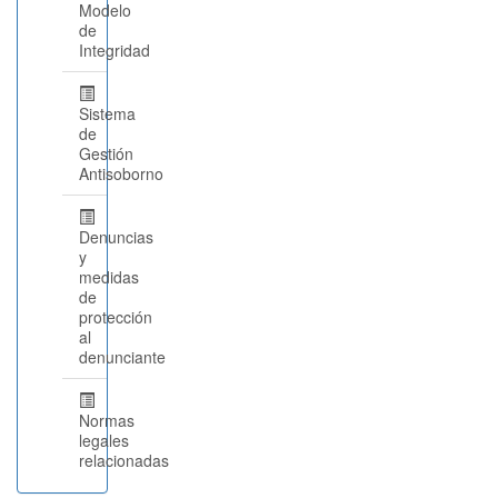
Modelo
de
Integridad
Sistema
de
Gestión
Antisoborno
Denuncias
y
medidas
de
protección
al
denunciante
Normas
legales
relacionadas