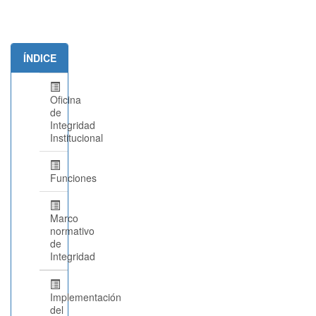
ÍNDICE
Oficina
de
Integridad
Institucional
Funciones
Marco
normativo
de
Integridad
Implementación
del