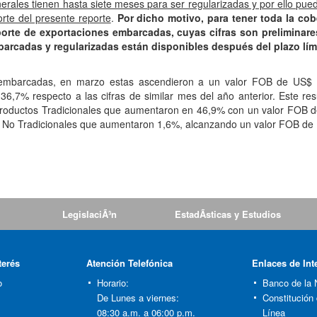
erales tienen hasta siete meses para ser regularizadas y por ello pue
orte del presente reporte
.
Por dicho motivo, para tener toda la cob
porte de exportaciones embarcadas, cuyas cifras son preliminare
mbarcadas y regularizadas están disponibles después del plazo lím
s embarcadas, en marzo estas ascendieron a un valor FOB de US$
6,7% respecto a las cifras de similar mes del año anterior. Este res
os Productos Tradicionales que aumentaron en 46,9% con un valor FOB 
tos No Tradicionales que aumentaron 1,6%, alcanzando un valor FOB de
LegislaciÃ³n
EstadÃ­sticas y Estudios
terés
Atención Telefónica
Enlaces de Int
o
Horario:
Banco de la 
De Lunes a viernes:
Constitución
08:30 a.m. a 06:00 p.m.
Línea