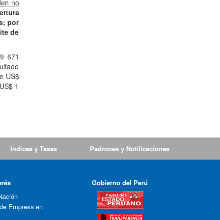
den no
ertura
s; por
ite de
 9 671
ultado
de US$
 US$ 1
Indices y Tasas
Padrones y Notificaciones
erés
Gobierno del Perú
Nación
 de Empresa en