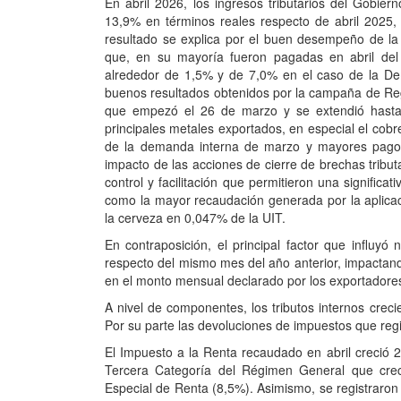
En abril 2026, los ingresos tributarios del Gobier
13,9% en términos reales respecto de abril 2025
resultado se explica por el buen desempeño de la 
que, en su mayoría fueron pagadas en abril del
alrededor de 1,5% y de 7,0% en el caso de la De
buenos resultados obtenidos por la campaña de Regu
que empezó el 26 de marzo y se extendió hasta e
principales metales exportados, en especial el cobr
de la demanda interna de marzo y mayores pagos 
impacto de las acciones de cierre de brechas tribut
control y facilitación que permitieron una significa
como la mayor recaudación generada por la aplica
la cerveza en 0,047% de la UIT.
En contraposición, el principal factor que influy
respecto del mismo mes del año anterior, impactando
en el monto mensual declarado por los exportadores
A nivel de componentes, los tributos internos crec
Por su parte las devoluciones de impuestos que reg
El Impuesto a la Renta recaudado en abril creció 
Tercera Categoría del Régimen General que cre
Especial de Renta (8,5%). Asimismo, se registraron