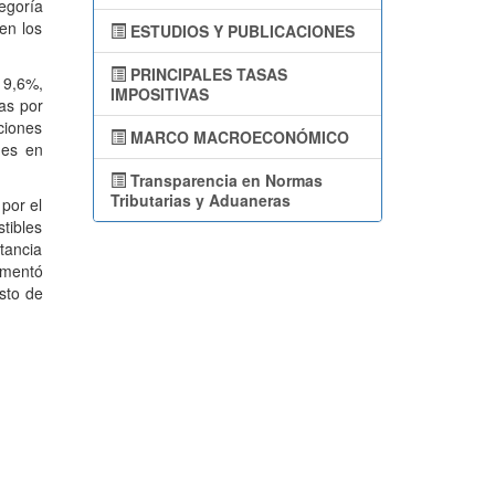
egoría
en los
ESTUDIOS Y PUBLICACIONES
PRINCIPALES TASAS
19,6%,
IMPOSITIVAS
as por
ciones
MARCO MACROECONÓMICO
nes en
Transparencia en Normas
Tributarias y Aduaneras
por el
tibles
tancia
ementó
sto de