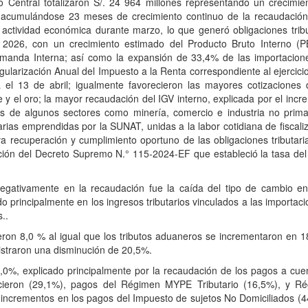
no Central totalizaron S/. 24 964 millones representando un crecimie
, acumulándose 23 meses de crecimiento continuo de la recaudación
actividad económica durante marzo, lo que generó obligaciones tribu
 2026, con un crecimiento estimado del Producto Bruto Interno (P
manda Interna; así como la expansión de 33,4% de las importacione
larización Anual del Impuesto a la Renta correspondiente al ejercici
l 13 de abril; igualmente favorecieron las mayores cotizaciones 
e y el oro; la mayor recaudación del IGV interno, explicada por el inc
de algunos sectores como minería, comercio e industria no primar
arias emprendidas por la SUNAT, unidas a la labor cotidiana de fiscali
tiva recuperación y cumplimiento oportuno de las obligaciones tributari
ción del Decreto Supremo N.° 115-2024-EF que estableció la tasa del
ó negativamente en la recaudación fue la caída del tipo de cambio e
 principalmente en los ingresos tributarios vinculados a las importaci
..
ieron 8,0 % al igual que los tributos aduaneros se incrementaron en 1
istraron una disminución de 20,5%.
2,0%, explicado principalmente por la recaudación de los pagos a cue
cieron (29,1%), pagos del Régimen MYPE Tributario (16,5%), y R
 incrementos en los pagos del Impuesto de sujetos No Domiciliados (4