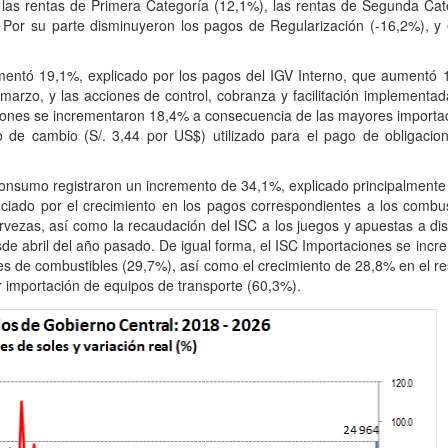
 las rentas de Primera Categoría (12,1%), las rentas de Segunda Cat
 Por su parte disminuyeron los pagos de Regularización (-16,2%), y 
ementó 19,1%, explicado por los pagos del IGV Interno, que aumentó 
arzo, y las acciones de control, cobranza y facilitación implementad
ciones se incrementaron 18,4% a consecuencia de las mayores importa
 de cambio (S/. 3,44 por US$) utilizado para el pago de obligacio
Consumo registraron un incremento de 34,1%, explicado principalmente 
nciado por el crecimiento en los pagos correspondientes a los combus
vezas, así como la recaudación del ISC a los juegos y apuestas a dis
sde abril del año pasado. De igual forma, el ISC Importaciones se incr
s de combustibles (29,7%), así como el crecimiento de 28,8% en el re
r importación de equipos de transporte (60,3%).