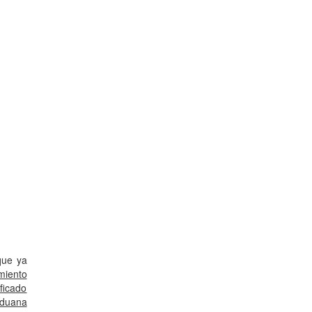
que ya
miento
ficado
Aduana