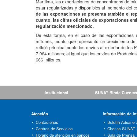
Marítima, las exportaciones de concentrados de min
estar regularizadas y disponibles al momento del c
de las exportaciones se presenta también el re
cuanto, las cifras oficiales de exportaciones e
regularización mencionado
.
De esta forma, en el caso de las exportacione
millones, monto que representó un crecimiento de 3
reflejó principalmente los envíos al exterior de l
7 964 millones; al igual que los envíos de Produc
666 millones.
Institucional
SUNAT Rinde Cuentas
Atención
Información de In
Contáctenos
Boletín Aduaner
Centros de Servicios
Charlas SUNAT
Horario de atención en bancos
Sala de Prensa