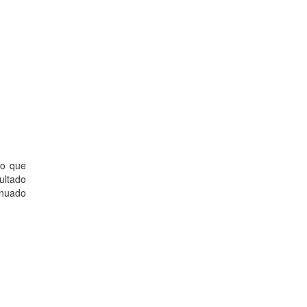
to que
ultado
enuado