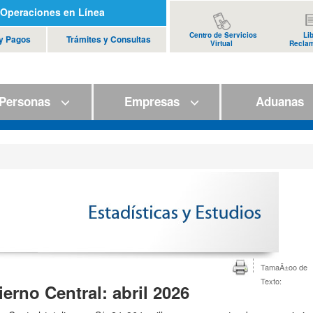
Operaciones en Línea
Centro de Servicios
Li
 y Pagos
Trámites y Consultas
Virtual
Recla
ersonas
Empresas
Aduana
TamaÃ±oo de
Texto:
erno Central: abril 2026