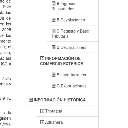
nto de
A
Ingresos
. Este
Recaudados
tarias
BI) de
B
Devoluciones
s; los
o 2025
C
Registro y Base
de los
Tributaria
remento
ia; el
D
Declaraciones
zación,
as; así
INFORMACIÓN DE
COMERCIO EXTERIOR
 ISC a
F
Importaciones
n 7,0%
ones y
G
Exportaciones
8,9 %.
INFORMACIÓN HISTÓRICA
Tributaria
nta de
égimen
Aduanera
4,5%),