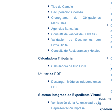
Tipo de Cambio
C
Recuperación Onerosa
F
Cronograma de Obligaciones
Mensuales
Agencias Bancarias
Consulta de Validez de Clave SOL
Validación de Documentos con
Firma Digital
P
Consulta de Restaurantes y Hoteles
Calculadora Tributaria
S
Calculadora de Uso Libre
Utilitarios PDT
I
P
Descarga - Módulos Independientes
F
PDT
Sistema Integrado de Expediente Virtual
Consulta
Verificación de la Autenticidad de la
de
Representación Impresa
Expedien