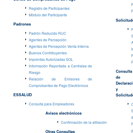
P
Registro de Participantes
Módulo del Participante
Solicitud
Padrones
P
Padrón Reducido RUC
S
Agentes de Percepción
Agentes de Percepción Venta Interna
I
Buenos Contribuyentes
P
Imprentas Autorizadas SOL
Información Reportada a Centrales de
Consulta
Riesgo
de
Relación de Emisores de
Declarac
Comprobantes de Pago Electrónicos
y
ESSALUD
Solicitud
Consulta para Empleadores
Avisos electrónicos
Confirmación de la afiliación
R
y
Otras Consultas