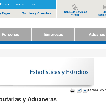
Operaciones en Línea
Centro de Servicios
Li
 y Pagos
Trámites y Consultas
Virtual
Recla
Personas
Empresas
Aduana
TamaÃ±oo d
butarias y Aduaneras