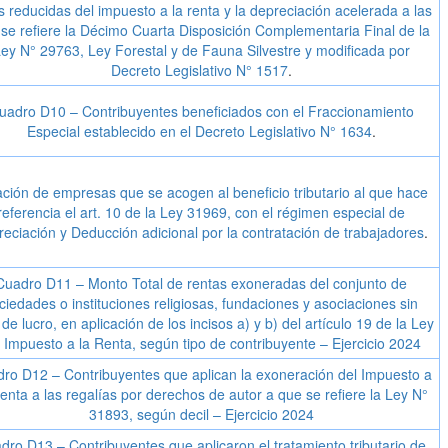
s reducidas del impuesto a la renta y la depreciación acelerada a las
se refiere la Décimo Cuarta Disposición Complementaria Final de la
ey N° 29763, Ley Forestal y de Fauna Silvestre y modificada por
Decreto Legislativo N° 1517
.
uadro D10 – Contribuyentes beneficiados con el Fraccionamiento
Especial establecido en el Decreto Legislativo N° 1634
.
ción de empresas que se acogen al beneficio tributario al que hace
referencia el art. 10 de la Ley 31969, con el régimen especial de
reciación y Deducción adicional por la contratación de trabajadores
.
Cuadro D11 – Monto Total de rentas exoneradas del conjunto de
ciedades o instituciones religiosas, fundaciones y asociaciones sin
 de lucro, en aplicación de los incisos a) y b) del artículo 19 de la Ley
l Impuesto a la Renta, según tipo de contribuyente – Ejercicio 2024
ro D12 – Contribuyentes que aplican la exoneración del Impuesto a
enta a las regalías por derechos de autor a que se refiere la Ley N°
31893, según decil – Ejercicio 2024
dro D13 – Contribuyentes que aplicaron el tratamiento tributario de