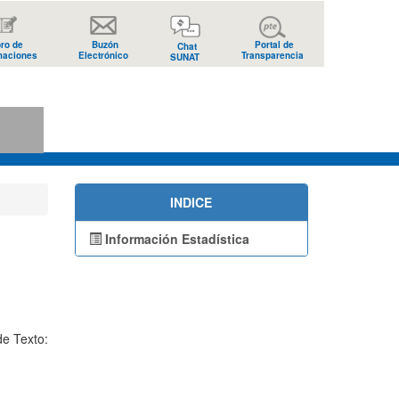
bro de
Buzón
Portal de
Chat
maciones
Electrónico
Transparencia
SUNAT
s
INDICE
Información Estadística
e Texto: