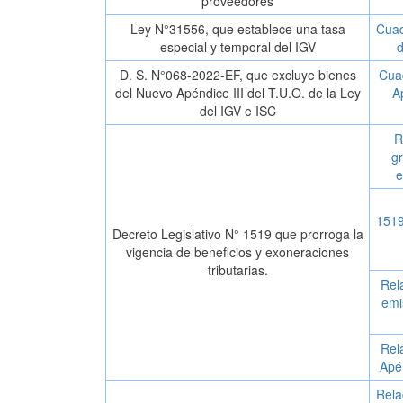
proveedores
Ley N°31556, que establece una tasa
Cuad
especial y temporal del IGV
d
D. S. N°068-2022-EF, que excluye bienes
Cuad
del Nuevo Apéndice III del T.U.O. de la Ley
A
del IGV e ISC
R
gr
e
1519
Decreto Legislativo N° 1519 que prorroga la
vigencia de beneficios y exoneraciones
tributarias.
Rel
emi
Rel
Apén
Rela