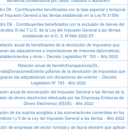
sentencia condenatoria por Delito Tributario o Aduanero
ro D8 - Contribuyentes beneficiados con la tasa especial y temporal
el Impuesto General a las Ventas establecido en la Ley N°31556
ro D9 - Contribuyentes beneficiados con la exclusión de bienes del
péndice III del T.U.O. de la Ley del Impuesto General a las Ventas
establecido en el D. S. N°068-2022-EF
elación anual de beneficiarios de la devolución de impuestos que
avan las adquisiciones e importaciones de misiones diplomáticas,
stablecimientos y otros – Decreto Legislativo N° 783 – Año 2022
Relación anual de beneficitransparencia/DL-
/adqDonacionesExterior.pdfarios de la devolución de impuestos que
gravan las adquisiciones con donaciones del exterior – Decreto
Legislativo N° 783 - Año 2022
ación anual de exoneración del Impuesto General a las Ventas de la
sión de dinero electrónico efectuada por las Empresas Emisoras de
Dinero Electrónico (EEDE) - Año 2022
ación de los sujetos acogidos a las exoneraciones contenidas en los
dices I y II de la Ley del Impuesto General a las Ventas - Año 2022
ción de empresas del sector forestal y de fauna silvestre que aplican