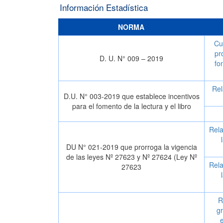
Información Estadística
NORMA
Cu
pr
D. U. N° 009 – 2019
fo
Rel
D.U. N° 003-2019 que establece incentivos
para el fomento de la lectura y el libro
Rela
DU N° 021-2019 que prorroga la vigencia
de las leyes Nº 27623 y Nº 27624 (Ley Nº
Rela
27623
R
gr
e