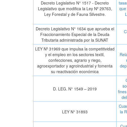
Decreto Legislativo N° 1517 - Decreto
tasa
Legislativo que modifica la Ley Nº 29763,
que 
Ley Forestal y de Fauna Silvestre.
L
Decreto Legislativo N° 1634 que aprueba el
C
Fraccionamiento Especial de la Deuda
Tributaria administrada por la SUNAT
LEY Nº 31969 que impulsa la competitividad
y el empleo en los sectores textil,
Rela
confecciones, agrario y riego,
agroexportador y agroindustrial y fomenta
dep
su reactivación económica
so
D. LEG. N° 1549 – 2019
fines
de
Cuad
LEY N° 31893
la R
Cua