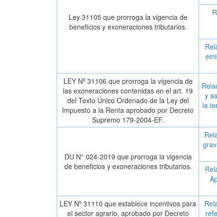
R
Ley 31105 que prorroga la vigencia de
beneficios y exoneraciones tributarios.
Rel
emi
LEY Nº 31106 que prorroga la vigencia de
Relac
las exoneraciones contenidas en el art. 19
y a
del Texto Único Ordenado de la Ley del
la t
Impuesto a la Renta aprobado por Decreto
Supremo 179-2004-EF.
Rela
grav
DU N° 024-2019 que prorroga la vigencia
de beneficios y exoneraciones tributarios.
Rel
Ap
LEY Nº 31110 que establece incentivos para
Rela
el sector agrario, aprobado por Decreto
ref