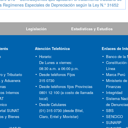
os Regímenes Especiales de Depreciación según la Ley N.° 31652
Legislación
Estadísticas y Estudios
terés
Atención Telefónica
Enlaces de Int
o
Horario:
Banco de la 
De Lunes a viernes:
Constitución
08:30 a.m. a 06:00 p.m.
Línea
o y Tributario
Desde teléfonos Fijos
Marca Perú
ia y Aduanera
315 0730
Ministerio d
anas
Desde teléfonos fijos Provincias
Finanzas
tos Internos
0801 12 100 (a costo de llamada
Integridad
AT
local)
Sistema Naci
nico
Desde Celulares
de Denuncia
rtal SUNAT
(01) 315 0730 (desde Bitel,
SBS
os y Bienes
Claro, Entel y Movistar)
SENCICO
SUNARP