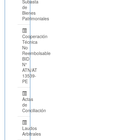
Subasta
de
Bienes
Patrimoniales
Cooperación
Técnica
No
Reembolsable
BID
N°
ATN/AT
13539-
PE
Actas
de
Conciliación
Laudos
Arbitrales