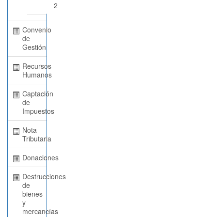
2
Convenio
de
Gestión
Recursos
Humanos
Captación
de
Impuestos
Nota
Tributaria
Donaciones
Destrucciones
de
bienes
y
mercancías