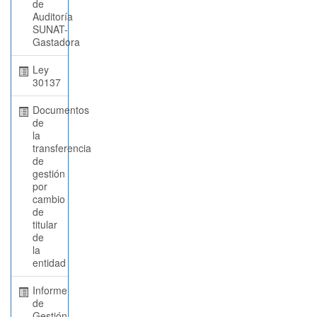
de
Auditoría
SUNAT-
Gastadora
Ley
30137
Documentos
de
la
transferencia
de
gestión
por
cambio
de
titular
de
la
entidad
Informe
de
Gestión