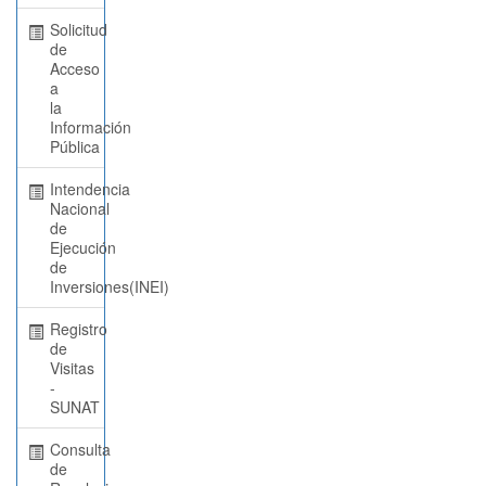
Solicitud
de
Acceso
a
la
Información
Pública
Intendencia
Nacional
de
Ejecución
de
Inversiones(INEI)
Registro
de
Visitas
-
SUNAT
Consulta
de