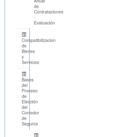
Anual
de
Contrataciones
-
Evaluación
Compatibilizacion
de
Bienes
y
Servicios
Bases
del
Proceso
de
Elección
del
Corredor
de
Seguros