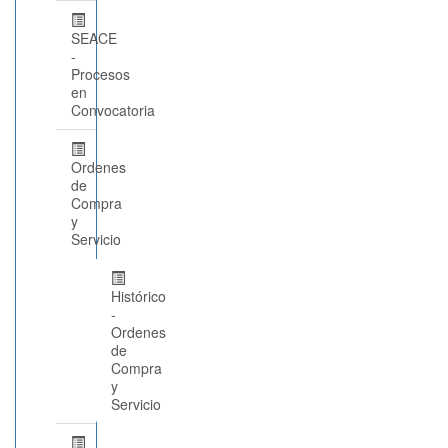
SEACE
-
Procesos
en
Convocatoria
Ordenes
de
Compra
y
Servicio
Histórico
-
Ordenes
de
Compra
y
Servicio