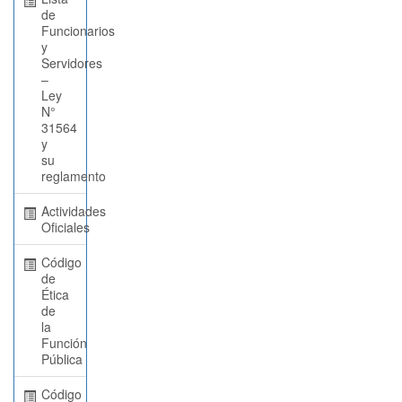
de
Funcionarios
y
Servidores
–
Ley
N°
31564
y
su
reglamento
Actividades
Oficiales
Código
de
Ética
de
la
Función
Pública
Código