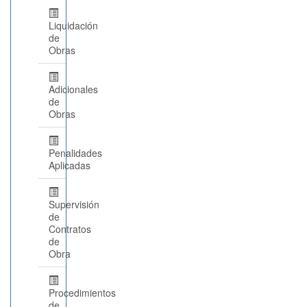
Liquidación
de
Obras
Adicionales
de
Obras
Penalidades
Aplicadas
Supervisión
de
Contratos
de
Obra
Procedimientos
de