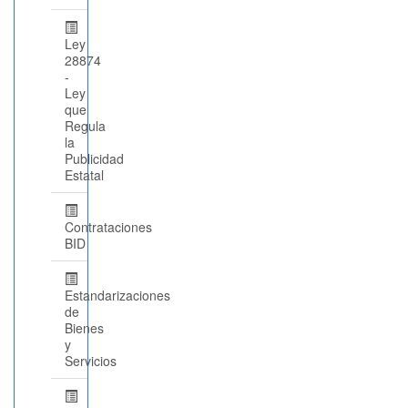
Ley
28874
-
Ley
que
Regula
la
Publicidad
Estatal
Contrataciones
BID
Estandarizaciones
de
Bienes
y
Servicios