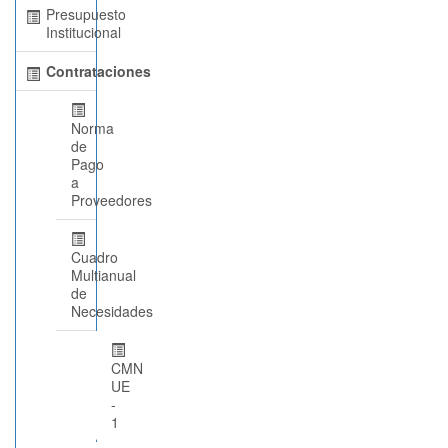
Presupuesto
Institucional
Contrataciones
Norma
de
Pago
a
Proveedores
Cuadro
Multianual
de
Necesidades
CMN
UE
-
1