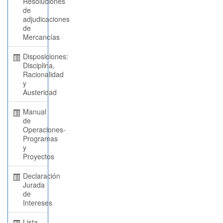
Resoluciones
de
adjudicaciones
de
Mercancías
Disposiciones:
Disciplina,
Racionalidad
y
Austeridad
Manual
de
Operaciones-
Programas
y
Proyectos
Declaración
Jurada
de
Intereses
Lista