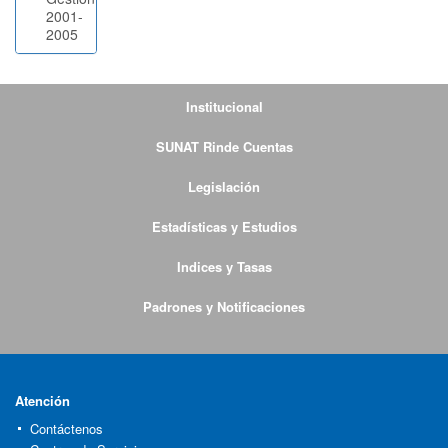
2001-
2005
Institucional
SUNAT Rinde Cuentas
Legislación
Estadísticas y Estudios
Indices y Tasas
Padrones y Notificaciones
Atención
Contáctenos