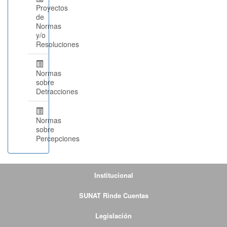
Proyectos
de
Normas
y/o
Resoluciones
Normas
sobre
Detracciones
Normas
sobre
Percepciones
Institucional
SUNAT Rinde Cuentas
Legislación