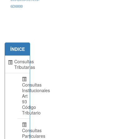
6D0000
ÍNDICE
Consultas
Tributarias
Consultas
Institucionales
Art
93
Código
Tributario
Consultas
Particulares