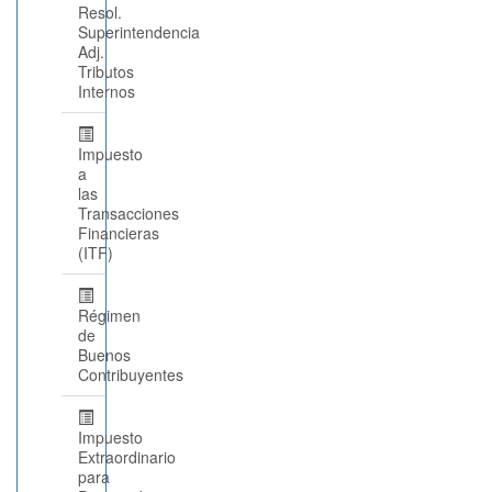
Resol.
Superintendencia
Adj.
Tributos
Internos
Impuesto
a
las
Transacciones
Financieras
(ITF)
Régimen
de
Buenos
Contribuyentes
Impuesto
Extraordinario
para