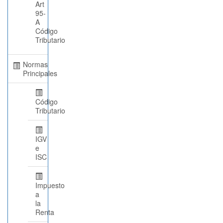
Art
95-
A
Código
Tributario
Normas
Principales
Código
Tributario
IGV
e
ISC
Impuesto
a
la
Renta