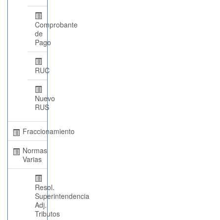
Comprobante
de
Pago
RUC
Nuevo
RUS
Fraccionamiento
Normas
Varias
Resol.
Superintendencia
Adj.
Tributos