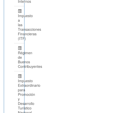
Internos
Impuesto
a
las
Transacciones
Financieras
(ITF)
Régimen
de
Buenos
Contribuyentes
Impuesto
Extraordinario
para
Promoción
y
Desarrollo
Turístico
Nacional