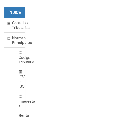
ÍNDICE
Consultas
Tributarias
Normas
Principales
Código
Tributario
IGV
e
ISC
Impuesto
a
la
Renta