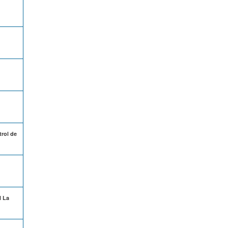
trol de
l La