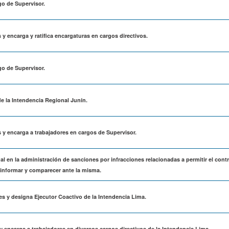
go de Supervisor.
 y encarga y ratifica encargaturas en cargos directivos.
go de Supervisor.
e la Intendencia Regional Junín.
s y encarga a trabajadores en cargos de Supervisor.
nal en la administración de sanciones por infracciones relacionadas a permitir el cont
, informar y comparecer ante la misma.
es y designa Ejecutor Coactivo de la Intendencia Lima.
y encarga a trabajadores en diversos cargos directivos de la Intendencia Lima.