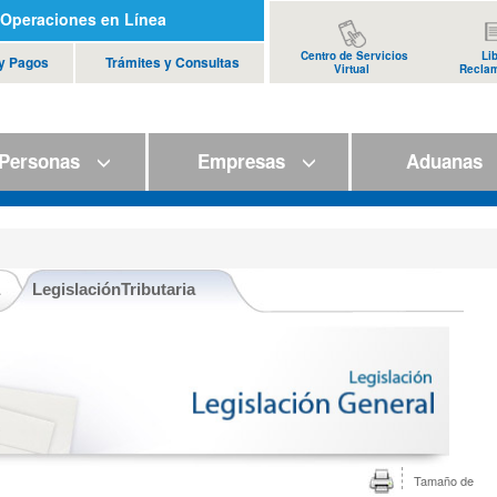
Operaciones en Línea
Centro de Servicios
Li
 y Pagos
Trámites y Consultas
Virtual
Recla
ersonas
Empresas
Aduana
LegislaciónTributaria
Tamaño de