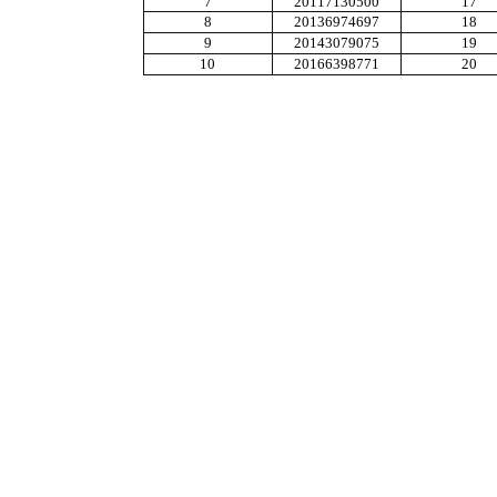
7
20117130500
17
8
20136974697
18
9
20143079075
19
10
20166398771
20