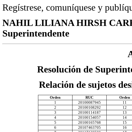
Regístrese, comuníquese y publíq
NAHIL LILIANA HIRSH CAR
Superintendente
Resolución de Superin
Relación de sujetos de
Orden
RUC
Orden
1
20100087945
11
2
20100108292
12
3
20100114187
13
4
20100154057
14
5
20100165768
15
6
20107463705
16