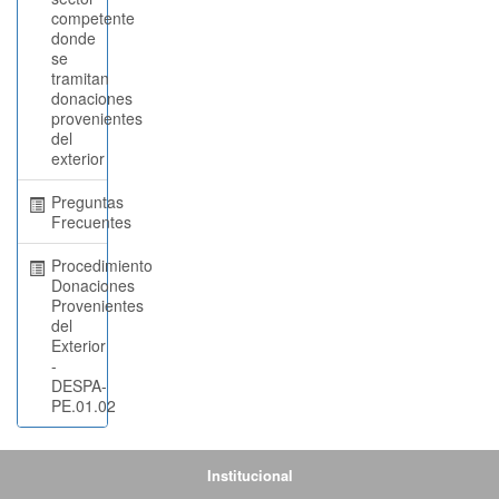
competente
donde
se
tramitan
donaciones
provenientes
del
exterior
Preguntas
Frecuentes
Procedimiento
Donaciones
Provenientes
del
Exterior
-
DESPA-
PE.01.02
Institucional