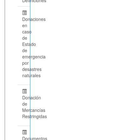
Definiciones
Donaciones
en
caso
de
Estado
de
emergencia
por
desastres
naturales
Donación
de
Mercancías
Restringidas
Documentos