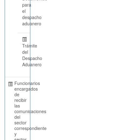
para
el
despacho
aduanero
Trámite
del
Despacho
Aduanero
Funcionarios
encargados
de
recibir
las
comunicaciones
del
sector
correspondiente
y
sector