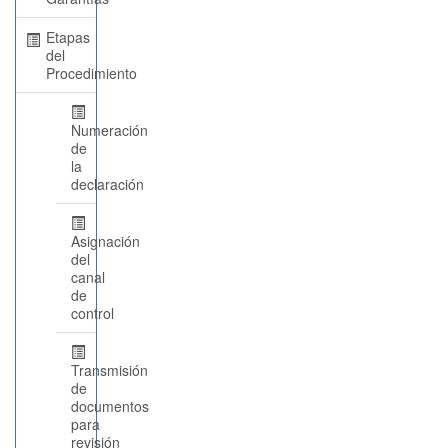
Etapas
del
Procedimiento
Numeración
de
la
declaración
Asignación
del
canal
de
control
Transmisión
de
documentos
para
revisión