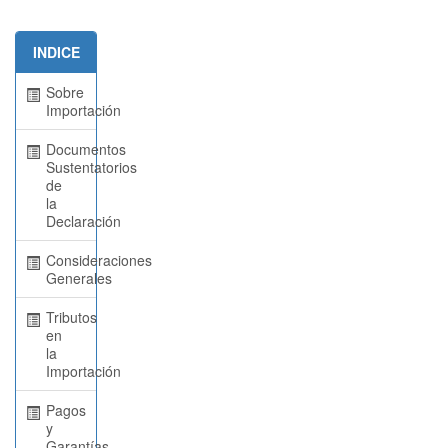
INDICE
Sobre
Importación
Documentos
Sustentatorios
de
la
Declaración
Consideraciones
Generales
Tributos
en
la
Importación
Pagos
y
Garantías