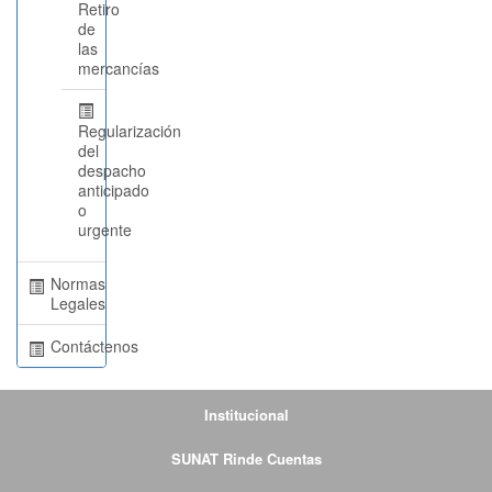
Retiro
de
las
mercancías
Regularización
del
despacho
anticipado
o
urgente
Normas
Legales
Contáctenos
Institucional
SUNAT Rinde Cuentas