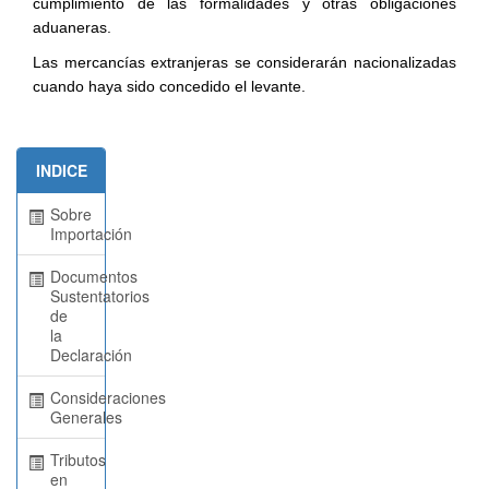
cumplimiento de las formalidades y otras obligaciones
aduaneras.
Las mercancías extranjeras se considerarán nacionalizadas
cuando haya sido concedido el levante.
INDICE
Sobre
Importación
Documentos
Sustentatorios
de
la
Declaración
Consideraciones
Generales
Tributos
en