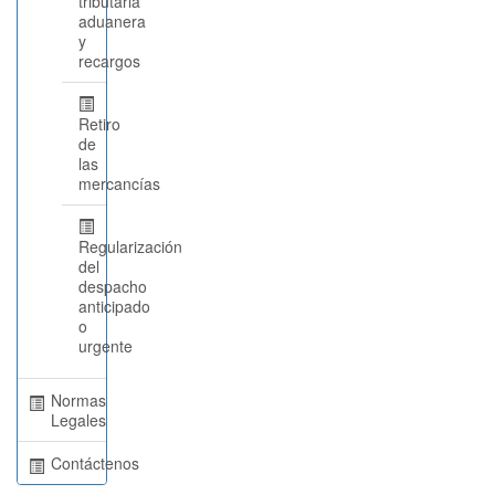
tributaria
aduanera
y
recargos
Retiro
de
las
mercancías
Regularización
del
despacho
anticipado
o
urgente
Normas
Legales
Contáctenos