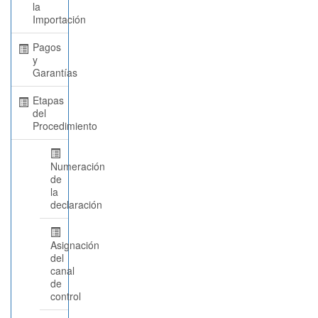
la
Importación
Pagos
y
Garantías
Etapas
del
Procedimiento
Numeración
de
la
declaración
Asignación
del
canal
de
control