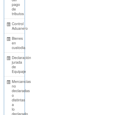
pago
de
tributos
Control
Aduanero
Bienes
en
custodia
Declaración
jurada
de
Equipaje
Mercancías
no
declaradas
o
distintas
a
lo
declarado