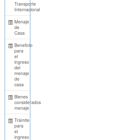
Transporte
Internacional
Menaje
de
Casa
Beneficio
para
el
ingreso
del
menaje
de
casa
Bienes
considerados
menaje
Trámite
para
el
ingreso