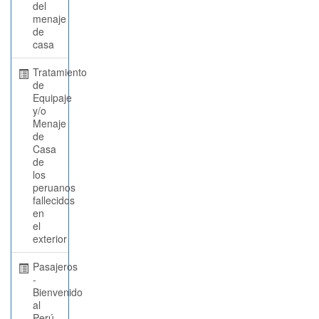
del
menaje
de
casa
Tratamiento
de
Equipaje
y/o
Menaje
de
Casa
de
los
peruanos
fallecidos
en
el
exterior
Pasajeros
-
Bienvenido
al
Perú