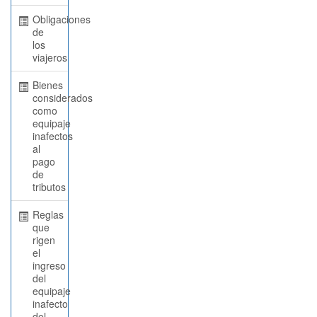
Obligaciones
de
los
viajeros
Bienes
considerados
como
equipaje
inafectos
al
pago
de
tributos
Reglas
que
rigen
el
ingreso
del
equipaje
inafecto
del