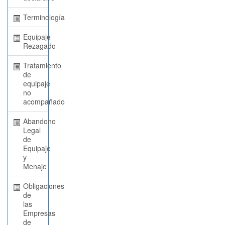
Terminología
Equipaje
Rezagado
Tratamiento
de
equipaje
no
acompañado
Abandono
Legal
de
Equipaje
y
Menaje
Obligaciones
de
las
Empresas
de